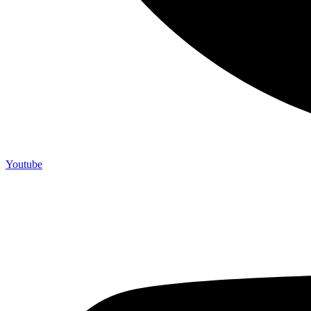
Youtube