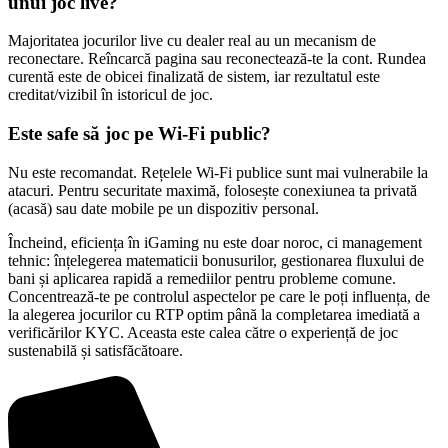
unui joc live?
Majoritatea jocurilor live cu dealer real au un mecanism de
reconectare. Reîncarcă pagina sau reconectează-te la cont. Rundea
curentă este de obicei finalizată de sistem, iar rezultatul este
creditat/vizibil în istoricul de joc.
Este safe să joc pe Wi-Fi public?
Nu este recomandat. Rețelele Wi-Fi publice sunt mai vulnerabile la
atacuri. Pentru securitate maximă, folosește conexiunea ta privată
(acasă) sau date mobile pe un dispozitiv personal.
Încheind, eficiența în iGaming nu este doar noroc, ci management
tehnic: înțelegerea matematicii bonusurilor, gestionarea fluxului de
bani și aplicarea rapidă a remediilor pentru probleme comune.
Concentrează-te pe controlul aspectelor pe care le poți influența, de
la alegerea jocurilor cu RTP optim până la completarea imediată a
verificărilor KYC. Aceasta este calea către o experiență de joc
sustenabilă și satisfăcătoare.