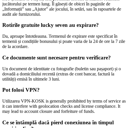
jucătorului pe termen lung. Îl găsești de obicei în paginile de
„Informații” sau „Ajutor” ale jocului, în setări, sau în rapoartele de
audit ale furnizorului.
Rotirile gratuite lucky seven au expirare?
Da, aproape întotdeauna. Termenul de expirare este specificat în
termenii și condițiile bonusului și poate varia de la 24 de ore la 7 zile
de la acordare.
Ce documente sunt necesare pentru verificare?
Un document de identitate cu fotografie (buletin sau pașaport) și o
dovadă a domiciliului recentă (extras de cont bancar, factură la
utilități) emisă în ultimele 3 luni.
Pot folosi VPN?
Utilizarea VPN-KOSK is generally prohibited by terms of service as
it can interfere with geolocation checks and license compliance. It
may lead to account closure and forfeiture of funds.
Ce se întâmplă dacă pierd conexiunea în timpul