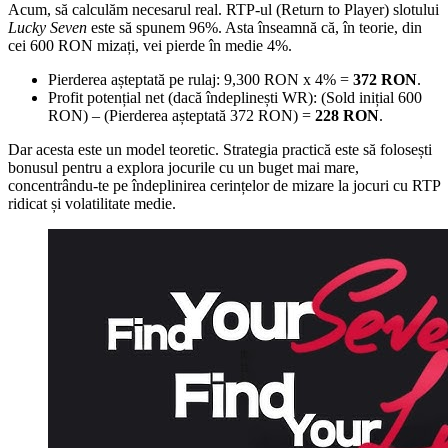
Acum, să calculăm necesarul real. RTP-ul (Return to Player) slotului
Lucky Seven
este să spunem 96%. Asta înseamnă că, în teorie, din
cei 600 RON mizați, vei pierde în medie 4%.
Pierderea așteptată pe rulaj: 9,300 RON x 4% =
372 RON
.
Profit potențial net (dacă îndeplinești WR): (Sold inițial 600
RON) – (Pierderea așteptată 372 RON) =
228 RON
.
Dar acesta este un model teoretic. Strategia practică este să folosești
bonusul pentru a explora jocurile cu un buget mai mare,
concentrându-te pe îndeplinirea cerințelor de mizare la jocuri cu RTP
ridicat și volatilitate medie.