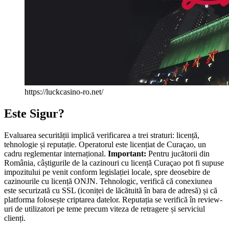
https://luckcasino-ro.net/
Este Sigur?
Evaluarea securității implică verificarea a trei straturi: licență,
tehnologie și reputație. Operatorul este licențiat de Curaçao, un
cadru reglementar internațional.
Important:
Pentru jucătorii din
România, câștigurile de la cazinouri cu licență Curaçao pot fi supuse
impozitului pe venit conform legislației locale, spre deosebire de
cazinourile cu licență ONJN. Tehnologic, verifică că conexiunea
este securizată cu SSL (iconiței de lăcătuită în bara de adresă) și că
platforma folosește criptarea datelor. Reputația se verifică în review-
uri de utilizatori pe teme precum viteza de retragere și serviciul
clienți.