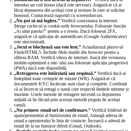
introdus un cod bonus (dacă este necesar). Asigură-te că ai
făcut depunerea din același cont și sesiune în care ai solicitat
bonusul. Contactează suportul cu screenshot-uri.
„Nu pot să mă loghez.”
Verifică conexiunea la internet.
Șterge cache-ul și cookie-urile browserului. Folosește funcția
„Ai uitat parola?” pentru a o reseta. Dacă folosești 2FA,
asigură-te că aplicația de autentificare (Google Authenticator)
este sincronizată.
„Jocul se blochează sau este lent.”
Actualizează player-ul
Flash/HTML5. Închide filele inutile din browser pentru a
elibera RAM. Verifică viteza de internet. Joacă din versiunea
mobile-optimized a site- ului sau folosește aplicația progresivă
(PWA) dacă este disponibilă.
„Retragerea este întârziată sau respinsă.”
Verifică dacă ai
îndeplinit toate cerințele de mizare (WR). Asigură-te că
documentele KYC încărcate sunt clare și complete. Confirmă
că ai încercat să retragi o sumă care respectă limitele minime și
maxime. Unele metode de retragere necesită ca depunerea
inițială să fie făcută prin aceeași metodă (regula de același
canal).
„Nu primesc email-uri de confirmare.”
Verifică folderul de
spam/promotion al furnizorului de email. Adaugă adresa de
email a operatorului în lista de contacte. Încearcă o adresă de
email de la un furnizor diferit (Gmail, Outlook).