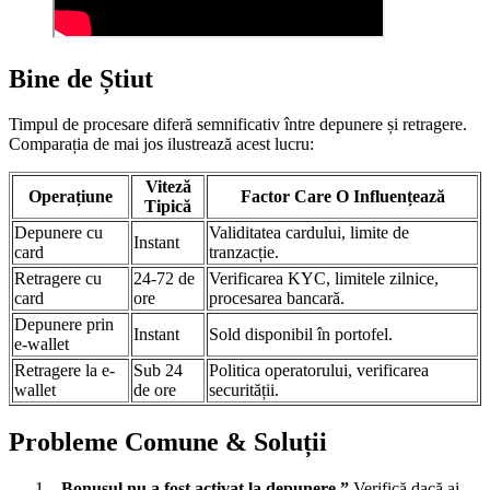
Bine de Știut
Timpul de procesare diferă semnificativ între depunere și retragere.
Comparația de mai jos ilustrează acest lucru:
Viteză
Operațiune
Factor Care O Influențează
Tipică
Depunere cu
Validitatea cardului, limite de
Instant
card
tranzacție.
Retragere cu
24-72 de
Verificarea KYC, limitele zilnice,
card
ore
procesarea bancară.
Depunere prin
Instant
Sold disponibil în portofel.
e-wallet
Retragere la e-
Sub 24
Politica operatorului, verificarea
wallet
de ore
securității.
Probleme Comune & Soluții
„Bonusul nu a fost activat la depunere.”
Verifică dacă ai