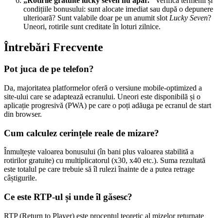
„Rotirile gratuite lucky seven nu apar.”
Verifică termenii și
condițiile bonusului: sunt alocate imediat sau după o depunere
ulterioară? Sunt valabile doar pe un anumit slot
Lucky Seven
?
Uneori, rotirile sunt creditate în loturi zilnice.
Întrebări Frecvente
Pot juca de pe telefon?
Da, majoritatea platformelor oferă o versiune mobile-optimized a
site-ului care se adaptează ecranului. Uneori este disponibilă și o
aplicație progresivă (PWA) pe care o poți adăuga pe ecranul de start
din browser.
Cum calculez cerințele reale de mizare?
Înmulțește valoarea bonusului (în bani plus valoarea stabilită a
rotirilor gratuite) cu multiplicatorul (x30, x40 etc.). Suma rezultată
este totalul pe care trebuie să îl rulezi înainte de a putea retrage
câștigurile.
Ce este RTP-ul și unde îl găsesc?
RTP (Return to Player) este procentul teoretic al mizelor returnate