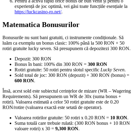
Pentru a activa rapid orice bonus de bun venit și pentru o
experiență de joc optimă, vei găsi toate funcțiile esențiale la
https://luckcasino-ro.net/
.
Matematica Bonusurilor
Bonusurile nu sunt bani gratuiti, ci instrumente condiționale. Să
luăm ca exemplu un bonus clasic: 100% până la 500 RON + 50
rotiri gratuite lucky seven. Să presupunem că depozitezi 300 RON.
Depozit: 300 RON
Bonus în bani: 100% din 300 RON =
300 RON
Rotiri gratuite: 50 rotiri pentru slotul specific
Lucky Seven
.
Sold total de joc: 300 RON (depozit) + 300 RON (bonus) =
600 RON
.
Însă, acest sold este subiectul cerințelor de mizare (WR – Wagering
Requirements). Să presupunem un WR de 30x (suma bonus +
rotiri). Valoarea estimată a celor 50 rotiri gratuite este de 0.20
RON/rotire (valoarea exactă este setată de operator).
Valoarea rotirilor gratuite: 50 rotiri x 0.20 RON =
10 RON
.
Suma totală care trebuie rulată: (300 RON bonus + 10 RON
valoare rotiri) x 30 =
9,300 RON
.