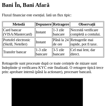
Bani În, Bani Afară
Fluxul financiar este esențial. Iată un flux tipic:
Metodă
Depunere
Retragere
Observații
Card bancar
1-3 zile
Necesită verificare
Instant
(VISA/Mastercard)
bancare
completă a contului.
Portofel electronic
Până la 24
Retragerile mai
Instant
(Skrill, Neteller)
de ore
rapide, pot fi taxe.
1-3 zile
3-5 zile
Cel mai lent, dar
Transfer bancar
bancare
bancare
direct.
Retragerile sunt procesate după ce toate cerințele de mizare sunt
îndeplinite și verificarea KYC este finalizată. O retragere tipică trece
prin: aprobare internă (până la actionare), procesare bancară.