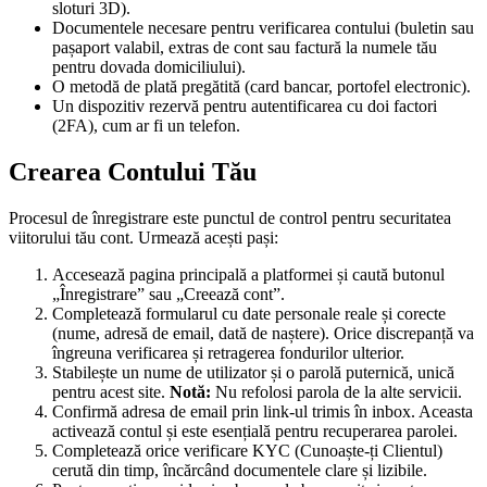
sloturi 3D).
Documentele necesare pentru verificarea contului (buletin sau
pașaport valabil, extras de cont sau factură la numele tău
pentru dovada domiciliului).
O metodă de plată pregătită (card bancar, portofel electronic).
Un dispozitiv rezervă pentru autentificarea cu doi factori
(2FA), cum ar fi un telefon.
Crearea Contului Tău
Procesul de înregistrare este punctul de control pentru securitatea
viitorului tău cont. Urmează acești pași:
Accesează pagina principală a platformei și caută butonul
„Înregistrare” sau „Creează cont”.
Completează formularul cu date personale reale și corecte
(nume, adresă de email, dată de naștere). Orice discrepanță va
îngreuna verificarea și retragerea fondurilor ulterior.
Stabilește un nume de utilizator și o parolă puternică, unică
pentru acest site.
Notă:
Nu refolosi parola de la alte servicii.
Confirmă adresa de email prin link-ul trimis în inbox. Aceasta
activează contul și este esențială pentru recuperarea parolei.
Completează orice verificare KYC (Cunoaște-ți Clientul)
cerută din timp, încărcând documentele clare și lizibile.