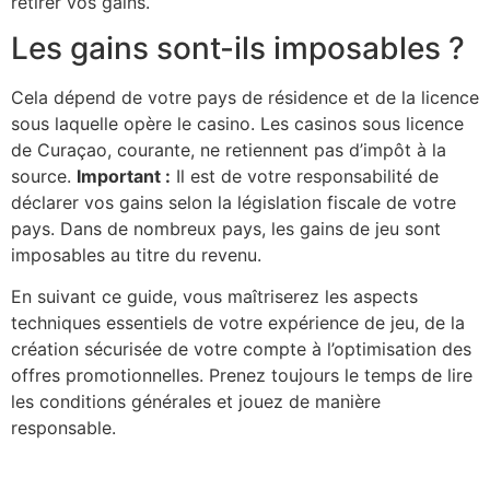
retirer vos gains.
Les gains sont-ils imposables ?
Cela dépend de votre pays de résidence et de la licence
sous laquelle opère le casino. Les casinos sous licence
de Curaçao, courante, ne retiennent pas d’impôt à la
source.
Important :
Il est de votre responsabilité de
déclarer vos gains selon la législation fiscale de votre
pays. Dans de nombreux pays, les gains de jeu sont
imposables au titre du revenu.
En suivant ce guide, vous maîtriserez les aspects
techniques essentiels de votre expérience de jeu, de la
création sécurisée de votre compte à l’optimisation des
offres promotionnelles. Prenez toujours le temps de lire
les conditions générales et jouez de manière
responsable.