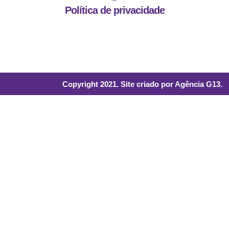
Política de privacidade
Acesse e leia nossa política de privacidade
Copyright 2021. Site criado por Agência G13.