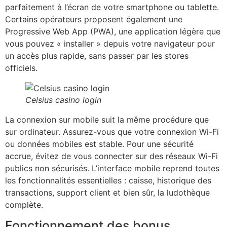
parfaitement à l’écran de votre smartphone ou tablette.
Certains opérateurs proposent également une
Progressive Web App (PWA), une application légère que
vous pouvez « installer » depuis votre navigateur pour
un accès plus rapide, sans passer par les stores
officiels.
Celsius casino login
La connexion sur mobile suit la même procédure que
sur ordinateur. Assurez-vous que votre connexion Wi-Fi
ou données mobiles est stable. Pour une sécurité
accrue, évitez de vous connecter sur des réseaux Wi-Fi
publics non sécurisés. L’interface mobile reprend toutes
les fonctionnalités essentielles : caisse, historique des
transactions, support client et bien sûr, la ludothèque
complète.
Fonctionnement des bonus