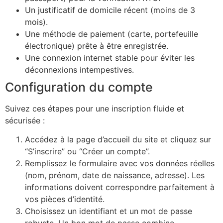
Un justificatif de domicile récent (moins de 3
mois).
Une méthode de paiement (carte, portefeuille
électronique) prête à être enregistrée.
Une connexion internet stable pour éviter les
déconnexions intempestives.
Configuration du compte
Suivez ces étapes pour une inscription fluide et
sécurisée :
Accédez à la page d’accueil du site et cliquez sur
“S’inscrire” ou “Créer un compte”.
Remplissez le formulaire avec vos données réelles
(nom, prénom, date de naissance, adresse). Les
informations doivent correspondre parfaitement à
vos pièces d’identité.
Choisissez un identifiant et un mot de passe
robuste. Un bon mot de passe combine