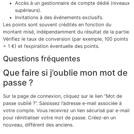
Accès à un gestionnaire de compte dédié (niveaux
supérieurs).
Invitations à des événements exclusifs.
Les points sont souvent crédités en fonction du
montant misé, indépendamment du résultat de la partie.
Vérifiez le taux de conversion (par exemple, 100 points
= 1 €) et l’expiration éventuelle des points.
Questions fréquentes
Que faire si j’oublie mon mot de
passe ?
Sur la page de connexion, cliquez sur le lien “Mot de
passe oublié ?”. Saisissez l’adresse e-mail associée à
votre compte. Vous recevrez un lien sécurisé par e-mail
pour réinitialiser votre mot de passe. Créez-en un
nouveau, différent des anciens.