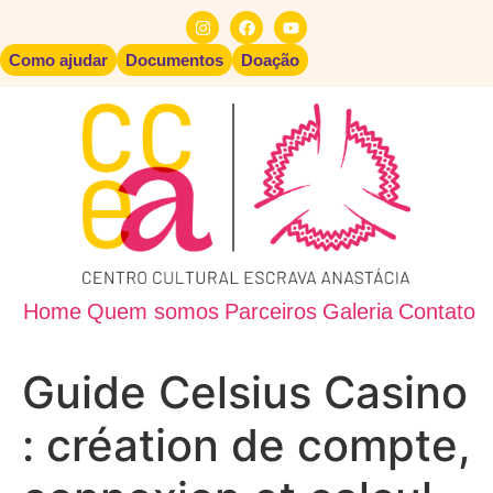
Como ajudar
Documentos
Doação
Home
Quem somos
Parceiros
Galeria
Contato
Guide Celsius Casino
: création de compte,