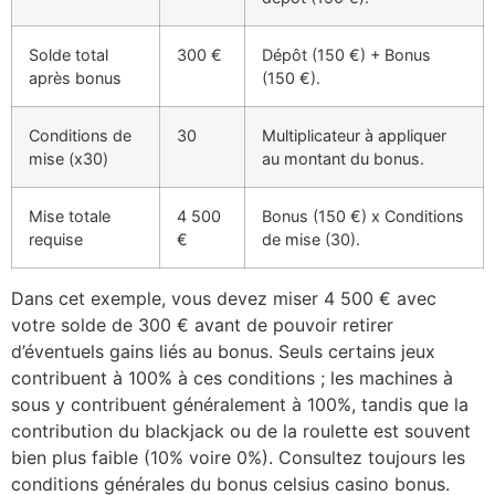
Solde total
300 €
Dépôt (150 €) + Bonus
après bonus
(150 €).
Conditions de
30
Multiplicateur à appliquer
mise (x30)
au montant du bonus.
Mise totale
4 500
Bonus (150 €) x Conditions
requise
€
de mise (30).
Dans cet exemple, vous devez miser 4 500 € avec
votre solde de 300 € avant de pouvoir retirer
d’éventuels gains liés au bonus. Seuls certains jeux
contribuent à 100% à ces conditions ; les machines à
sous y contribuent généralement à 100%, tandis que la
contribution du blackjack ou de la roulette est souvent
bien plus faible (10% voire 0%). Consultez toujours les
conditions générales du bonus celsius casino bonus.