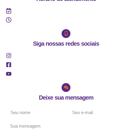
Segunda a sexta
08h às 12h | 13h30 às 17h30
Siga nossas redes sociais
@centroculturalanastacia
/centroculturalescravaanastacia
Centro Cultural Anastácia
Deixe sua mensagem