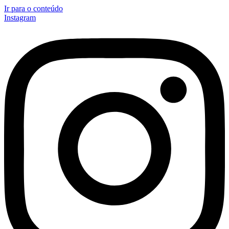
Ir para o conteúdo
Instagram