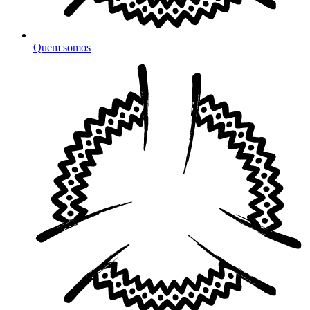
Quem somos