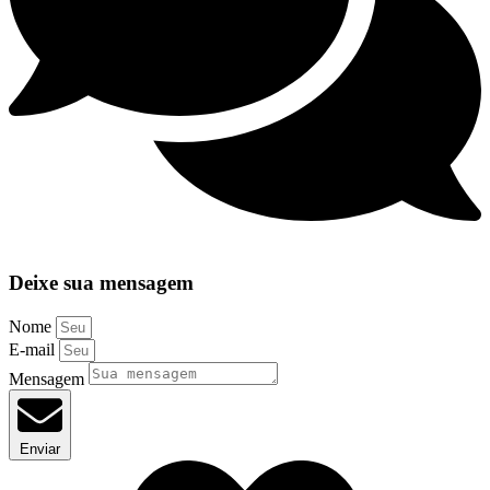
Deixe sua mensagem
Nome
E-mail
Mensagem
Enviar