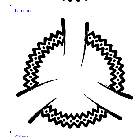
Parceiros