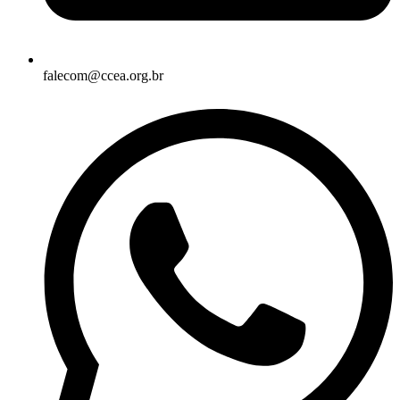
falecom@ccea.org.br