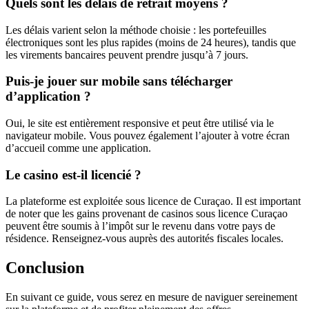
Quels sont les délais de retrait moyens ?
Les délais varient selon la méthode choisie : les portefeuilles
électroniques sont les plus rapides (moins de 24 heures), tandis que
les virements bancaires peuvent prendre jusqu’à 7 jours.
Puis-je jouer sur mobile sans télécharger
d’application ?
Oui, le site est entièrement responsive et peut être utilisé via le
navigateur mobile. Vous pouvez également l’ajouter à votre écran
d’accueil comme une application.
Le casino est-il licencié ?
La plateforme est exploitée sous licence de Curaçao. Il est important
de noter que les gains provenant de casinos sous licence Curaçao
peuvent être soumis à l’impôt sur le revenu dans votre pays de
résidence. Renseignez-vous auprès des autorités fiscales locales.
Conclusion
En suivant ce guide, vous serez en mesure de naviguer sereinement