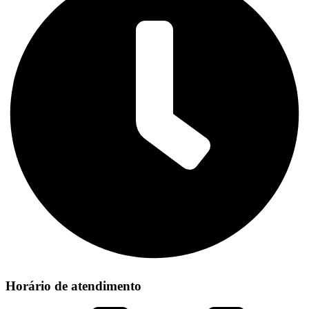
Horário de atendimento