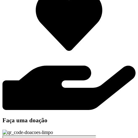
Faça uma doação