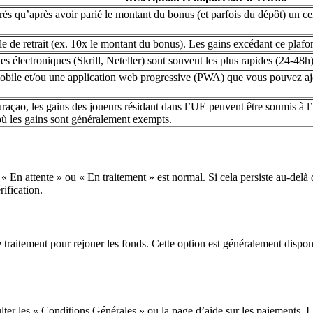
rés qu’après avoir parié le montant du bonus (et parfois du dépôt) un cer
 de retrait (ex. 10x le montant du bonus). Les gains excédant ce plafo
es électroniques (Skrill, Neteller) sont souvent les plus rapides (24-48h),
ile et/ou une application web progressive (PWA) que vous pouvez ajoute
açao, les gains des joueurs résidant dans l’UE peuvent être soumis à l’i
ù les gains sont généralement exempts.
 « En attente » ou « En traitement » est normal. Si cela persiste au-delà
ification.
traitement pour rejouer les fonds. Cette option est généralement disponi
lter les « Conditions Générales » ou la page d’aide sur les paiements. Les