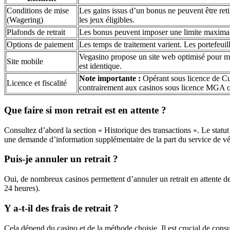
Conditions de mise
Les gains issus d’un bonus ne peuvent être reti
(Wagering)
les jeux éligibles.
Plafonds de retrait
Les bonus peuvent imposer une limite maximale
Options de paiement
Les temps de traitement varient. Les portefeuill
Vegasino propose un site web optimisé pour mob
Site mobile
est identique.
Note importante :
Opérant sous licence de Cur
Licence et fiscalité
contrairement aux casinos sous licence MGA o
Que faire si mon retrait est en attente ?
Consultez d’abord la section « Historique des transactions ». Le statut
une demande d’information supplémentaire de la part du service de vér
Puis-je annuler un retrait ?
Oui, de nombreux casinos permettent d’annuler un retrait en attente de 
24 heures).
Y a-t-il des frais de retrait ?
Cela dépend du casino et de la méthode choisie. Il est crucial de consu