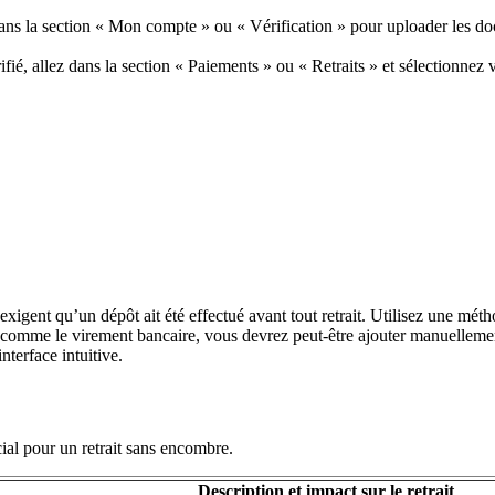
s la section « Mon compte » ou « Vérification » pour uploader les doc
fié, allez dans la section « Paiements » ou « Retraits » et sélectionnez 
xigent qu’un dépôt ait été effectué avant tout retrait. Utilisez une méth
comme le virement bancaire, vous devrez peut-être ajouter manuellem
nterface intuitive.
cial pour un retrait sans encombre.
Description et impact sur le retrait