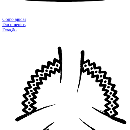
Como ajudar
Documentos
Doação