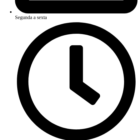
Segunda a sexta