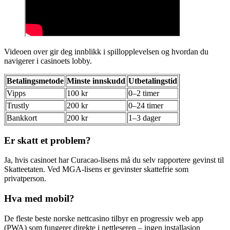
Videoen over gir deg innblikk i spillopplevelsen og hvordan du
navigerer i casinoets lobby.
Betalingsmetode
Minste innskudd
Utbetalingstid
Vipps
100 kr
0–2 timer
Trustly
200 kr
0–24 timer
Bankkort
200 kr
1–3 dager
Er skatt et problem?
Ja, hvis casinoet har Curacao-lisens må du selv rapportere gevinst til
Skatteetaten. Ved MGA-lisens er gevinster skattefrie som
privatperson.
Hva med mobil?
De fleste beste norske nettcasino tilbyr en progressiv web app
(PWA) som fungerer direkte i nettleseren – ingen installasjon