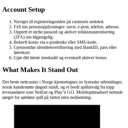
Account Setup
Naviger til registreringssiden på casinoets nettsted.
Fyll inn personopplysninger: navn, e-post, telefon, adresse.
Opprett et sterkt passord og aktiver tofaktorautentisering
(2FA) om tilgjengelig.
Bekreft konto via e-postlenke eller SMS-kode.
Gjennomfør identitetsverifisering med BankID, pass eller
førerkort.
Gjør ditt første innskudd og eventuelt aktiver bonus.
What Makes It Stand Out
Det beste nettcasino i Norge kjennetegnes av lynraske utbetalinger,
norsk kundestøtte døgnet rundt, og et bredt spillutvalg fra topp
leverandører som NetEnt og Play’n GO. Mobiloptimalisert nettside
sørger for sømløst spill på farten uten nedlastning.