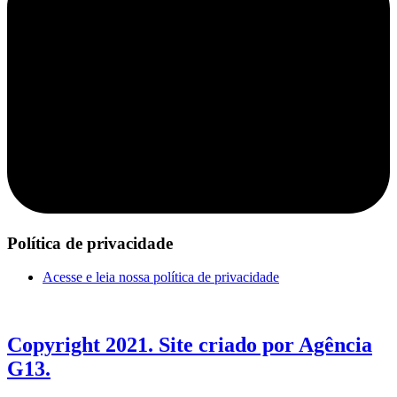
Política de privacidade
Acesse e leia nossa política de privacidade
Copyright 2021. Site criado por Agência
G13.