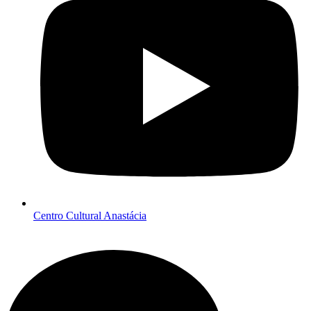
Centro Cultural Anastácia