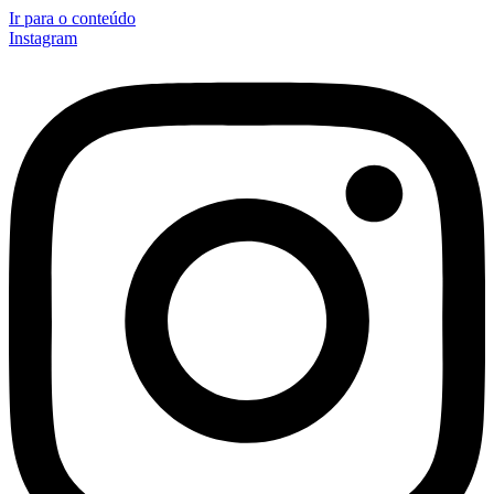
Ir para o conteúdo
Instagram