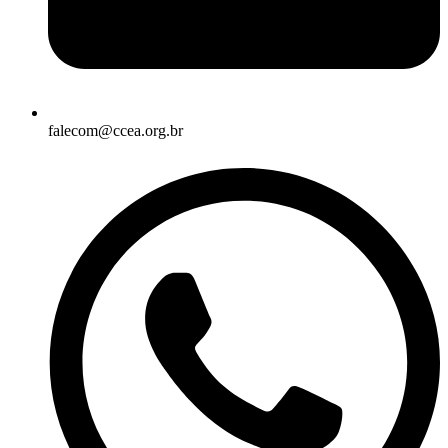
falecom@ccea.org.br