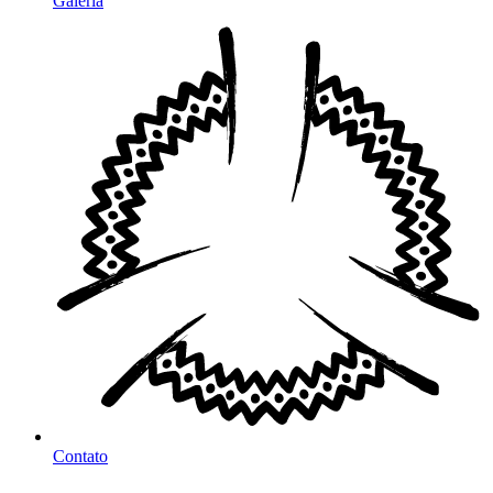
Galeria
Contato