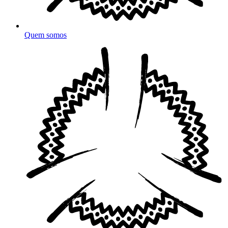
Quem somos