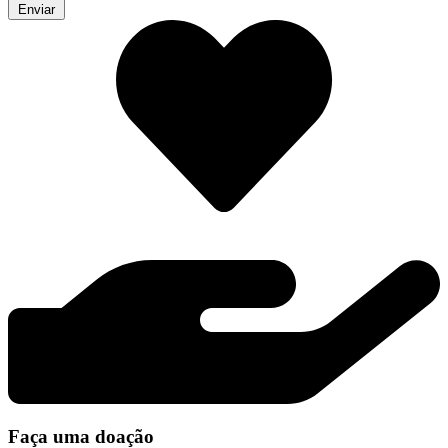
Enviar
Faça uma doação