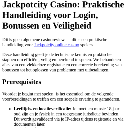
Jackpotcity Casino: Praktische
Handleiding voor Login,
Bonussen en Veiligheid
Dit is geen algemene casinoreview — dit is een praktische
handleiding voor
Jackpotcity online casino
spelers.
Deze handleiding geeft je de technische kennis en praktische
stappen om efficiënt, veilig en berekend te spelen. We behandelen
alles van een vlekkeloze registratie en een correcte berekening van
bonussen tot het oplossen van problemen met uitbetalingen.
Prerequisites
Voordat je begint met spelen, is het essentieel om de volgende
voorbereidingen te treffen om een soepele ervaring te garanderen.
Leeftijds- en locatieverificatie:
Je moet ten minste 18 jaar
oud zijn en je fysiek in een toegestane jurisdictie bevinden.
Dit wordt gevalideerd via je IP-adres tijdens registratie en via
documenten later.