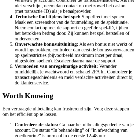
vernieuw je account. Controleer de transactiehistoriek. Als het
niet verschijnt, neem dan contact op met zowel het casino
(met transactie-ID) als je betaalprovider.
Technische fout tijdens het spel:
Stop direct met spelen.
Maak een screenshot van de foutmelding en de spelsituatie.
Neem contact op met de support en geef de spel-ID, tijd en
het betrokken bedrag door. Zij kunnen het spel herstellen of
onderzoeken.
Onverwachte bonusuitsluiting:
Als een bonus niet werkt of
wordt ingetrokken, controleer dan eerst de bonusvoorwaarden
op spelrestricties (bijvoorbeeld maximum inzet per draai,
uitgesloten spellen). Escaleer daarna naar de support.
Vermoeden van onregelmatige activiteit:
Verander
onmiddellijk je wachtwoord en schakel 2FA in. Controleer je
transactiegeschiedenis en meld verdachte activiteiten direct bij
de klantenservice.
Worth Knowing
Een vertraagde uitbetaling kan frustrerend zijn. Volg deze stappen
om het efficiënt op te lossen.
Controleer de status:
Ga naar het uitbetalingsgedeelte van je
account. De status “In behandeling” of “In afwachting van
goedkeuring” is normaal in de eerste 12-48 uur.