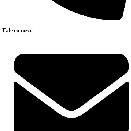
Fale conosco