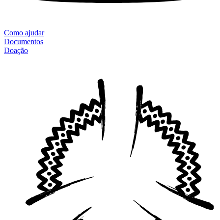
Como ajudar
Documentos
Doação