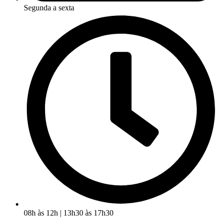
Segunda a sexta
08h às 12h | 13h30 às 17h30