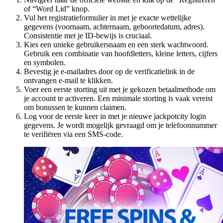
of “Word Lid” knop.
Vul het registratieformulier in met je exacte wettelijke
gegevens (voornaam, achternaam, geboortedatum, adres).
Consistentie met je ID-bewijs is cruciaal.
Kies een unieke gebruikersnaam en een sterk wachtwoord.
Gebruik een combinatie van hoofdletters, kleine letters, cijfers
en symbolen.
Bevestig je e-mailadres door op de verificatielink in de
ontvangen e-mail te klikken.
Voer een eerste storting uit met je gekozen betaalmethode om
je account te activeren. Een minimale storting is vaak vereist
om bonussen te kunnen claimen.
Log voor de eerste keer in met je nieuwe jackpotcity login
gegevens. Je wordt mogelijk gevraagd om je telefoonnummer
te verifiëren via een SMS-code.