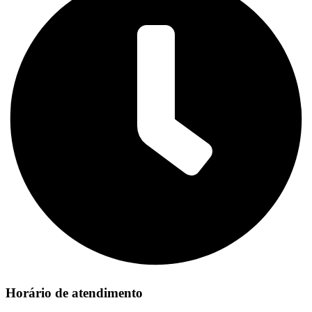
Horário de atendimento