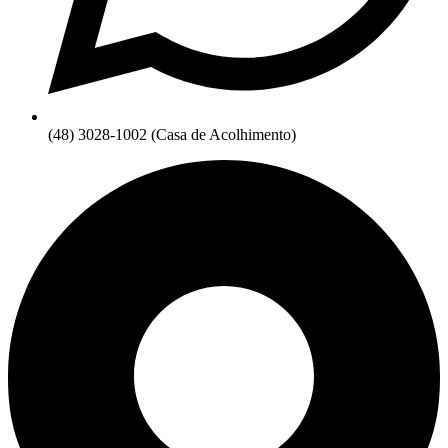
(48) 3028-1002 (Casa de Acolhimento)