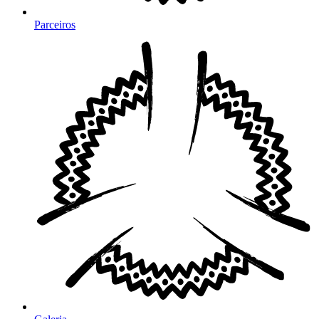
Parceiros