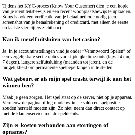
Tijdens het KYC-proces (Know Your Customer) dien je een kopie
van je identiteitsbewijs en een recent woonplaatsbewijs te uploaden.
Soms is ook een verificatie van je betaalmethode nodig (een
screenshot van je betaalrekening of creditcard, met alleen de eerste
en laatste vier cijfers zichtbaar).
Kan ik mezelf uitsluiten van het casino?
Ja. In je accountinstellingen vind je onder “Verantwoord Spelen” of
een vergelijkbare sectie opties voor tijdelijke time-outs (bijv. 24 uur,
7 dagen), langere zelfuitsluiting (maanden tot jaren), en de
mogelijkheid om permanente spelbeperkingen in te stellen.
Wat gebeurt er als mijn spel crasht terwijl ik aan het
winnen ben?
Maak je geen zorgen. Het spel staat op de server, niet op je apparaat.
Vernieuw de pagina of log opnieuw in. Je saldo en spelpositie
zouden hersteld moeten zijn. Zo niet, neem dan direct contact op
met de klantenservice met de speldetails.
Zijn er kosten verbonden aan stortingen of
opnames?