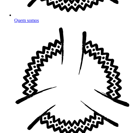
Quem somos