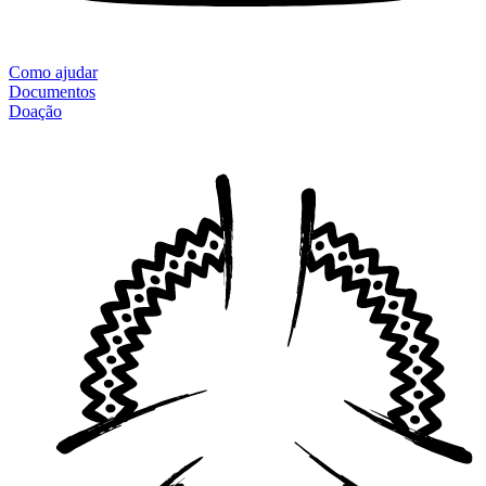
Como ajudar
Documentos
Doação