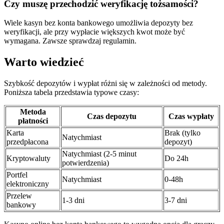
Czy muszę przechodzić weryfikację tożsamości?
Wiele kasyn bez konta bankowego umożliwia depozyty bez
weryfikacji, ale przy wypłacie większych kwot może być
wymagana. Zawsze sprawdzaj regulamin.
Warto wiedzieć
Szybkość depozytów i wypłat różni się w zależności od metody.
Poniższa tabela przedstawia typowe czasy:
Metoda
Czas depozytu
Czas wypłaty
płatności
Karta
Brak (tylko
Natychmiast
przedpłacona
depozyt)
Natychmiast (2-5 minut
Kryptowaluty
Do 24h
potwierdzenia)
Portfel
Natychmiast
0-48h
elektroniczny
Przelew
1-3 dni
3-7 dni
bankowy