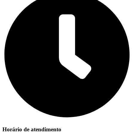
Horário de atendimento