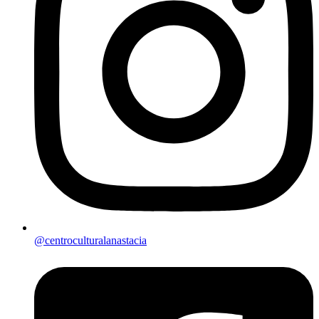
@centroculturalanastacia