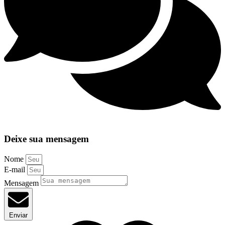
Deixe sua mensagem
Nome
E-mail
Mensagem
Enviar