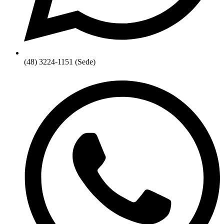
(48) 3224-1151 (Sede)