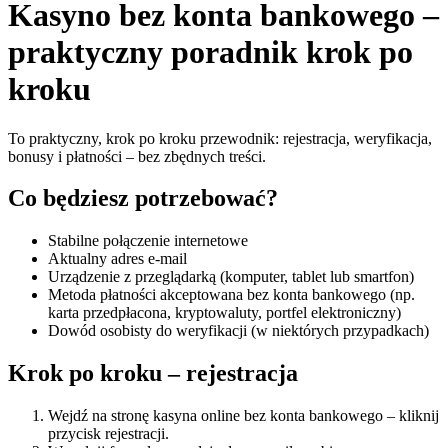
Kasyno bez konta bankowego –
praktyczny poradnik krok po
kroku
To praktyczny, krok po kroku przewodnik: rejestracja, weryfikacja,
bonusy i płatności – bez zbędnych treści.
Co będziesz potrzebować?
Stabilne połączenie internetowe
Aktualny adres e-mail
Urządzenie z przeglądarką (komputer, tablet lub smartfon)
Metoda płatności akceptowana bez konta bankowego (np.
karta przedpłacona, kryptowaluty, portfel elektroniczny)
Dowód osobisty do weryfikacji (w niektórych przypadkach)
Krok po kroku – rejestracja
Wejdź na stronę kasyna online bez konta bankowego – kliknij
przycisk rejestracji.