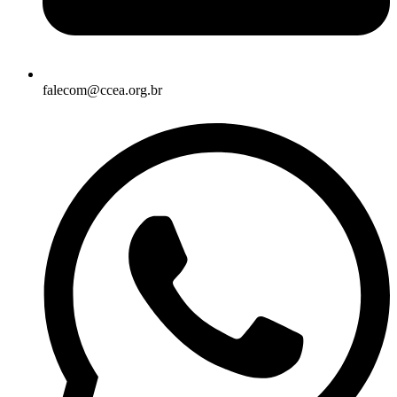
falecom@ccea.org.br