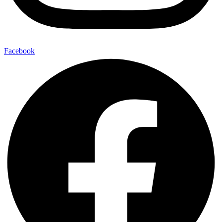
Facebook