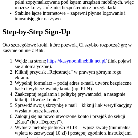
pełni zoptymalizowana pod kątem urządzeń mobilnych, więc
możesz korzystać z niej bezpośrednio z przeglądarki.
Stabilne łącze internetowe – zapewni płynne logowanie i
transmisję gier na żywo.
Step-by-Step Sign-Up
Oto szczegółowe kroki, które pozwolą Ci szybko rozpocząć grę w
kasynie online z Blik:
Wejdź na stronę
https://kasynoonlineblik.net.pl/
(link pojawi
się automatycznie).
Kliknij przycisk „Rejestracja” w prawym górnym rogu
ekranu.
Wypełnij formularz – podaj adres e-mail, utwórz bezpieczne
hasło i wybierz walutę konta (np. PLN).
Zaakceptuj regulamin i politykę prywatności, a następnie
kliknij „Utwórz konto”.
Sprawdź swoją skrzynkę e-mail – kliknij link weryfikacyjny
wysłany przez kasyno.
Zaloguj się na nowo utworzone konto i przejdź do sekcji
„Kasa” (lub „Depozyt”).
Wybierz metodę płatności BLIK – wpisz kwotę (minimalna
wpłata to zazwyczaj 10 zł) i postępuj zgodnie z instrukcjami