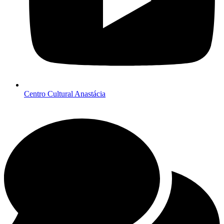
Centro Cultural Anastácia