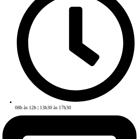
08h às 12h | 13h30 às 17h30