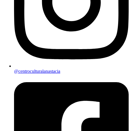
@centroculturalanastacia