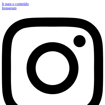
Ir para o conteúdo
Instagram