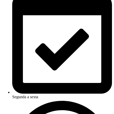
Segunda a sexta