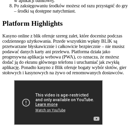
w aplikacji bankowej.
Po zaksięgowaniu środków możesz od razu przystąpić do gry
– środki są dostępne natychmiast.
Platform Highlights
Kasyno online z blik oferuje szereg zalet, które docenisz podczas
codziennego użytkowania. Przede wszystkim wpłaty BLIK są
przetwarzane błyskawicznie i całkowicie bezpiecznie – nie musisz
podawać danych karty ani przelewu. Platforma działa jako
progresywna aplikacja webowa (PWA), co oznacza, że możesz
dodać ją do ekranu głównego telefonu i uruchamiać jak zwykłą
aplikację. Ponadto kasyno z Blik oferuje bogaty wybór slotów, gier
stołowych i kasynowych na żywo od renomowanych dostawców.