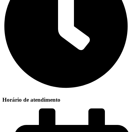
Horário de atendimento