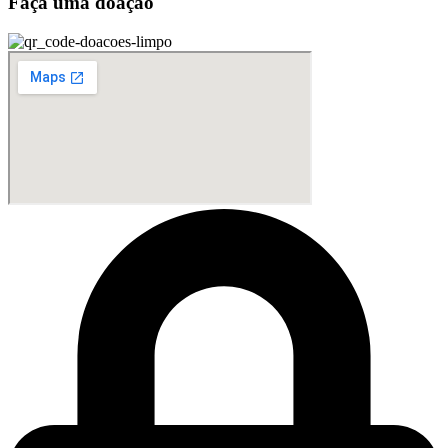
Faça uma doação