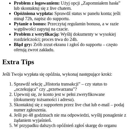
Problem z logowaniem:
Użyj opcji „Zapomniałem hasła”
lub skontaktuj się z live chatem.
Opóźniona wypłata:
Sprawdź status w panelu konta; jeśli
minął 72h, napisz do supportu.
Pytanie o bonus:
Przeczytaj regulamin bonusu, a w razie
wątpliwości zapytaj na czacie.
Problem z weryfikacją:
Wyślij dokumenty w wysokiej
rozdzielczości; proces trwa do 24h.
Błąd gry:
Zrób zrzut ekranu i zgłoś do supportu – często
oferują zwrot zakładu.
Extra Tips
Jeśli Twoja wypłata się opóźnia, wykonaj następujące kroki:
Sprawdź sekcję „Historia transakcji” – czy status to
„oczekująca” czy „przetwarzana”?
Upewnij się, że konto jest w pełni zweryfikowane
(dokumenty tożsamości i adresu).
Skontaktuj się z supportem przez live chat lub e-mail – podaj
numer zgłoszenia.
Jeśli po 48 godzinach nie ma odpowiedzi, wyślij ponaglenie z
żądaniem wyjaśnień.
W przypadku dalszych opóźnień zgłoś skargę do organu