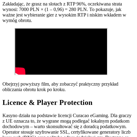
Zakładając, że grasz na slotach z RTP 96%, oczekiwana strata
wynosi: 7000 PLN × (1 – 0,96) = 280 PLN. To pokazuje, jak
ważne jest wybieranie gier z wysokim RTP i niskim wkładem w
wymóg obrotu.
Obejrzyj powyższy film, aby zobaczyć praktyczny przykład
obliczania obrotu krok po kroku.
Licence & Player Protection
Kasyno działa na podstawie licencji Curacao eGaming. Dla graczy
z UE oznacza to, że wygrane mogą podlegać lokalnym podatkom
dochodowym – warto skonsultować się z doradcą podatkowym.
Operator stosuje szyfrowanie SSL, certyfikowane generatory liczb