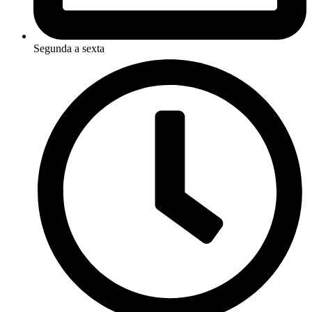
Segunda a sexta