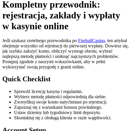
Kompletny przewodnik:
rejestracja, zakłady i wypłaty
w kasynie online
Jeśli szukasz rzetelnego przewodnika po
FireballCasino
, ten artykuł
obejmuje wszystko od rejestracji do pierwszej wypłaty. Dowiesz się,
jak szybko założyć konto, obliczyć wymogi obrotu, wybrać
najlepszą metodę płatności i uniknąć najczęstszych problemów.
Postępuj zgodnie z naszymi wskazówkami, aby w pełni
wykorzystać swoją przygodę z grami online.
Quick Checklist
Sprawdź licencję kasyna i regulamin.
Wybierz metodę płatności odpowiednią dla siebie.
Zweryfikuj swoje konto natychmiast po rejestracji.
Zapoznaj się z warunkami bonusu powitalnego.
Ustaw dzienny lub tygodniowy limit depozytu.
Skontaktuj się z obsługą klienta w razie wątpliwości.
Account Setup