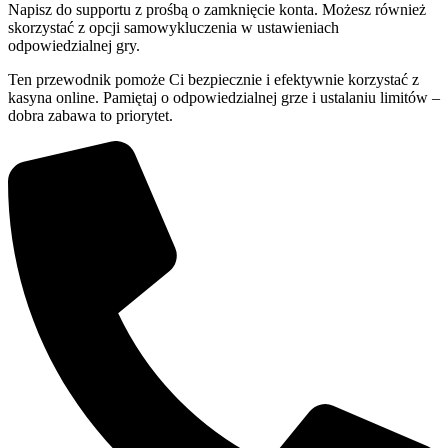
Napisz do supportu z prośbą o zamknięcie konta. Możesz również
skorzystać z opcji samowykluczenia w ustawieniach
odpowiedzialnej gry.
Ten przewodnik pomoże Ci bezpiecznie i efektywnie korzystać z
kasyna online. Pamiętaj o odpowiedzialnej grze i ustalaniu limitów –
dobra zabawa to priorytet.