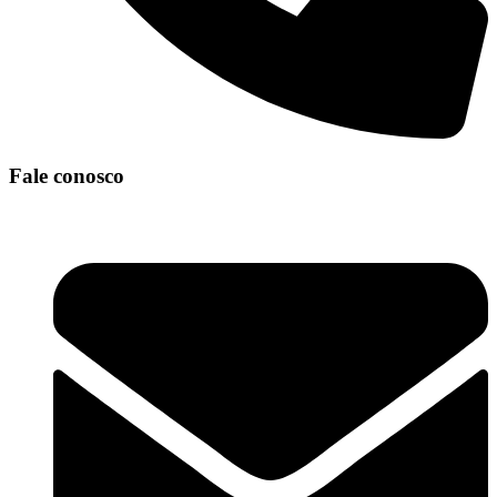
Fale conosco