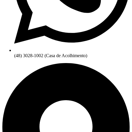
(48) 3028-1002 (Casa de Acolhimento)