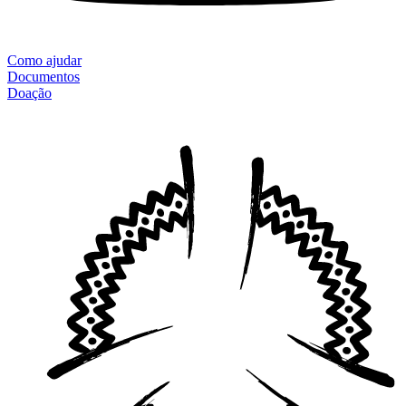
Como ajudar
Documentos
Doação