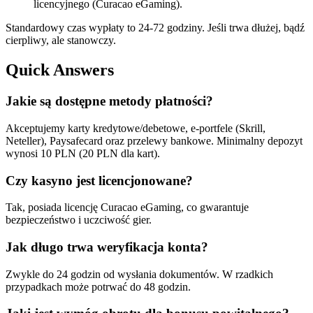
licencyjnego (Curacao eGaming).
Standardowy czas wypłaty to 24-72 godziny. Jeśli trwa dłużej, bądź
cierpliwy, ale stanowczy.
Quick Answers
Jakie są dostępne metody płatności?
Akceptujemy karty kredytowe/debetowe, e-portfele (Skrill,
Neteller), Paysafecard oraz przelewy bankowe. Minimalny depozyt
wynosi 10 PLN (20 PLN dla kart).
Czy kasyno jest licencjonowane?
Tak, posiada licencję Curacao eGaming, co gwarantuje
bezpieczeństwo i uczciwość gier.
Jak długo trwa weryfikacja konta?
Zwykle do 24 godzin od wysłania dokumentów. W rzadkich
przypadkach może potrwać do 48 godzin.