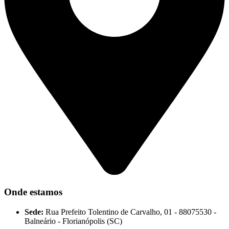
Onde estamos
Sede:
Rua Prefeito Tolentino de Carvalho, 01 - 88075530 -
Balneário - Florianópolis (SC)