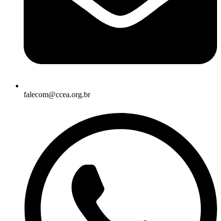
falecom@ccea.org.br