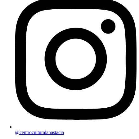
@centroculturalanastacia