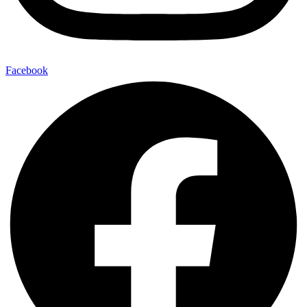
Facebook