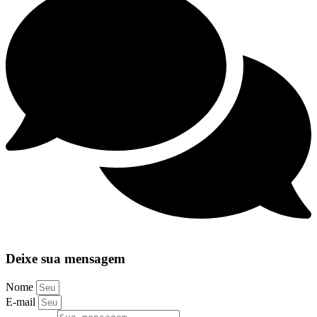
Deixe sua mensagem
Nome
E-mail