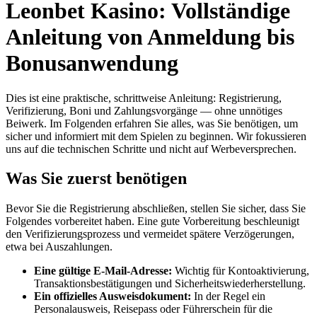
Leonbet Kasino: Vollständige
Anleitung von Anmeldung bis
Bonusanwendung
Dies ist eine praktische, schrittweise Anleitung: Registrierung,
Verifizierung, Boni und Zahlungsvorgänge — ohne unnötiges
Beiwerk. Im Folgenden erfahren Sie alles, was Sie benötigen, um
sicher und informiert mit dem Spielen zu beginnen. Wir fokussieren
uns auf die technischen Schritte und nicht auf Werbeversprechen.
Was Sie zuerst benötigen
Bevor Sie die Registrierung abschließen, stellen Sie sicher, dass Sie
Folgendes vorbereitet haben. Eine gute Vorbereitung beschleunigt
den Verifizierungsprozess und vermeidet spätere Verzögerungen,
etwa bei Auszahlungen.
Eine gültige E-Mail-Adresse:
Wichtig für Kontoaktivierung,
Transaktionsbestätigungen und Sicherheitswiederherstellung.
Ein offizielles Ausweisdokument:
In der Regel ein
Personalausweis, Reisepass oder Führerschein für die