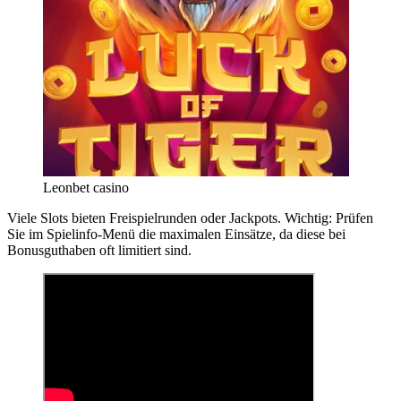
Leonbet casino
Viele Slots bieten Freispielrunden oder Jackpots. Wichtig: Prüfen
Sie im Spielinfo-Menü die maximalen Einsätze, da diese bei
Bonusguthaben oft limitiert sind.