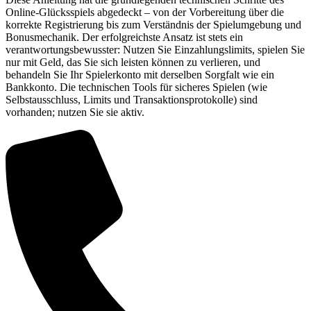
Online-Glücksspiels abgedeckt – von der Vorbereitung über die
korrekte Registrierung bis zum Verständnis der Spielumgebung und
Bonusmechanik. Der erfolgreichste Ansatz ist stets ein
verantwortungsbewusster: Nutzen Sie Einzahlungslimits, spielen Sie
nur mit Geld, das Sie sich leisten können zu verlieren, und
behandeln Sie Ihr Spielerkonto mit derselben Sorgfalt wie ein
Bankkonto. Die technischen Tools für sicheres Spielen (wie
Selbstausschluss, Limits und Transaktionsprotokolle) sind
vorhanden; nutzen Sie sie aktiv.