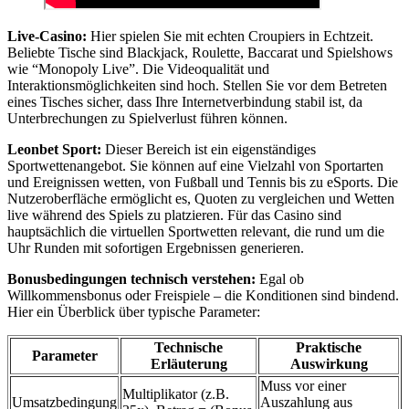
Live-Casino:
Hier spielen Sie mit echten Croupiers in Echtzeit.
Beliebte Tische sind Blackjack, Roulette, Baccarat und Spielshows
wie “Monopoly Live”. Die Videoqualität und
Interaktionsmöglichkeiten sind hoch. Stellen Sie vor dem Betreten
eines Tisches sicher, dass Ihre Internetverbindung stabil ist, da
Unterbrechungen zu Spielverlust führen können.
Leonbet Sport:
Dieser Bereich ist ein eigenständiges
Sportwettenangebot. Sie können auf eine Vielzahl von Sportarten
und Ereignissen wetten, von Fußball und Tennis bis zu eSports. Die
Nutzeroberfläche ermöglicht es, Quoten zu vergleichen und Wetten
live während des Spiels zu platzieren. Für das Casino sind
hauptsächlich die virtuellen Sportwetten relevant, die rund um die
Uhr Runden mit sofortigen Ergebnissen generieren.
Bonusbedingungen technisch verstehen:
Egal ob
Willkommensbonus oder Freispiele – die Konditionen sind bindend.
Hier ein Überblick über typische Parameter:
Technische
Praktische
Parameter
Erläuterung
Auswirkung
Muss vor einer
Multiplikator (z.B.
Umsatzbedingung
Auszahlung aus