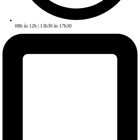
08h às 12h | 13h30 às 17h30