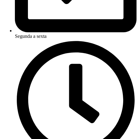
Segunda a sexta