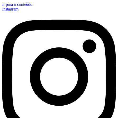
Ir para o conteúdo
Instagram