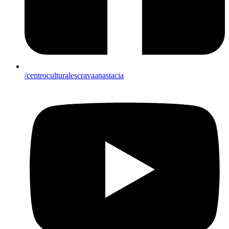
/centroculturalescravaanastacia