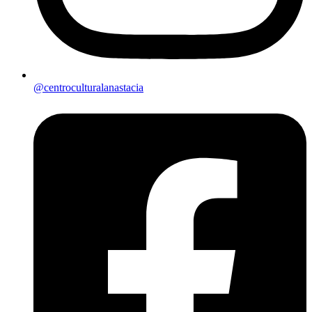
@centroculturalanastacia