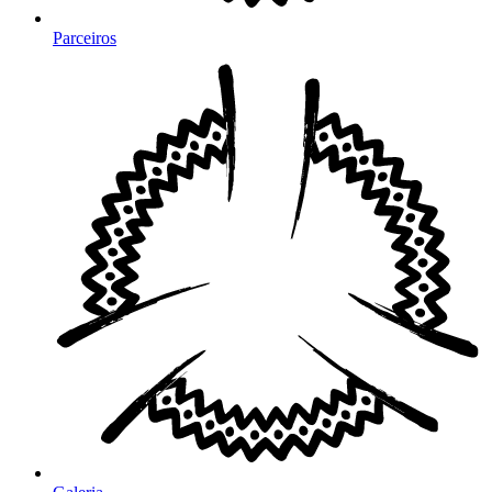
Parceiros