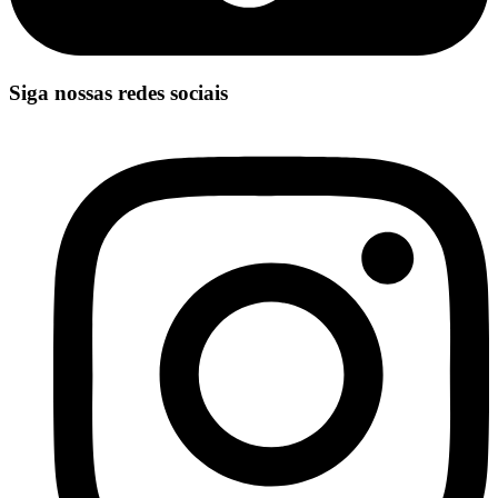
Siga nossas redes sociais