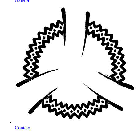
Galeria
Contato