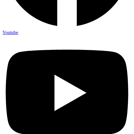
Youtube