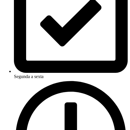
Segunda a sexta