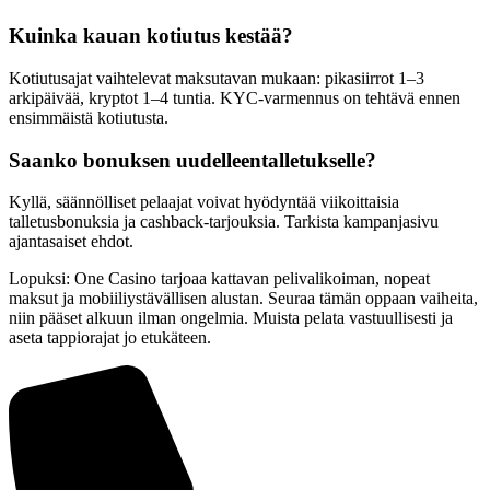
Kuinka kauan kotiutus kestää?
Kotiutusajat vaihtelevat maksutavan mukaan: pikasiirrot 1–3
arkipäivää, kryptot 1–4 tuntia. KYC-varmennus on tehtävä ennen
ensimmäistä kotiutusta.
Saanko bonuksen uudelleentalletukselle?
Kyllä, säännölliset pelaajat voivat hyödyntää viikoittaisia
talletusbonuksia ja cashback-tarjouksia. Tarkista kampanjasivu
ajantasaiset ehdot.
Lopuksi: One Casino tarjoaa kattavan pelivalikoiman, nopeat
maksut ja mobiiliystävällisen alustan. Seuraa tämän oppaan vaiheita,
niin pääset alkuun ilman ongelmia. Muista pelata vastuullisesti ja
aseta tappiorajat jo etukäteen.