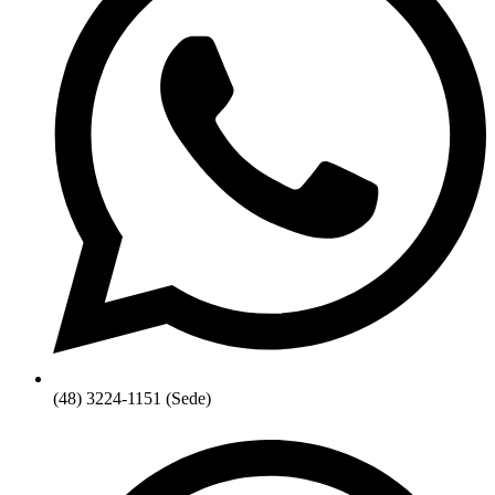
(48) 3224-1151 (Sede)