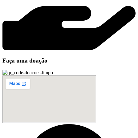
Faça uma doação