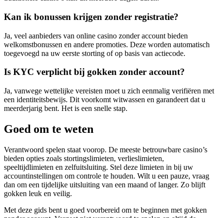
Kan ik bonussen krijgen zonder registratie?
Ja, veel aanbieders van online casino zonder account bieden
welkomstbonussen en andere promoties. Deze worden automatisch
toegevoegd na uw eerste storting of op basis van actiecode.
Is KYC verplicht bij gokken zonder account?
Ja, vanwege wettelijke vereisten moet u zich eenmalig verifiëren met
een identiteitsbewijs. Dit voorkomt witwassen en garandeert dat u
meerderjarig bent. Het is een snelle stap.
Goed om te weten
Verantwoord spelen staat voorop. De meeste betrouwbare casino’s
bieden opties zoals stortingslimieten, verlieslimieten,
speeltijdlimieten en zelfuitsluiting. Stel deze limieten in bij uw
accountinstellingen om controle te houden. Wilt u een pauze, vraag
dan om een tijdelijke uitsluiting van een maand of langer. Zo blijft
gokken leuk en veilig.
Met deze gids bent u goed voorbereid om te beginnen met gokken