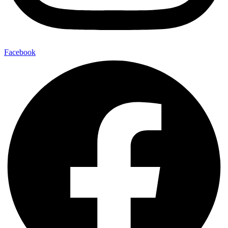
Facebook