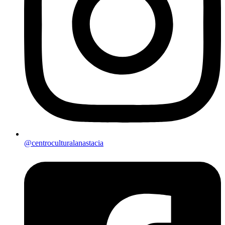
@centroculturalanastacia