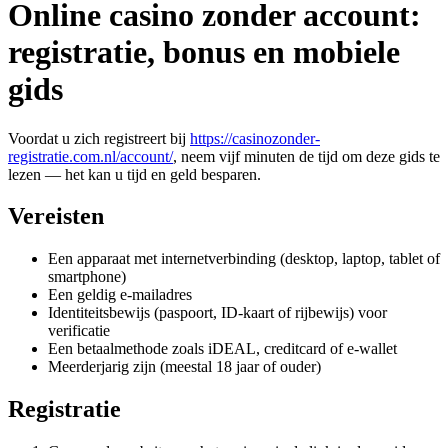
Online casino zonder account:
registratie, bonus en mobiele
gids
Voordat u zich registreert bij
https://casinozonder-
registratie.com.nl/account/
, neem vijf minuten de tijd om deze gids te
lezen — het kan u tijd en geld besparen.
Vereisten
Een apparaat met internetverbinding (desktop, laptop, tablet of
smartphone)
Een geldig e-mailadres
Identiteitsbewijs (paspoort, ID-kaart of rijbewijs) voor
verificatie
Een betaalmethode zoals iDEAL, creditcard of e-wallet
Meerderjarig zijn (meestal 18 jaar of ouder)
Registratie