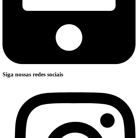
Siga nossas redes sociais