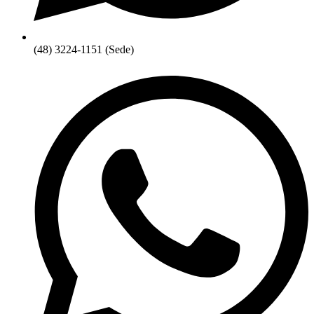
(48) 3224-1151 (Sede)