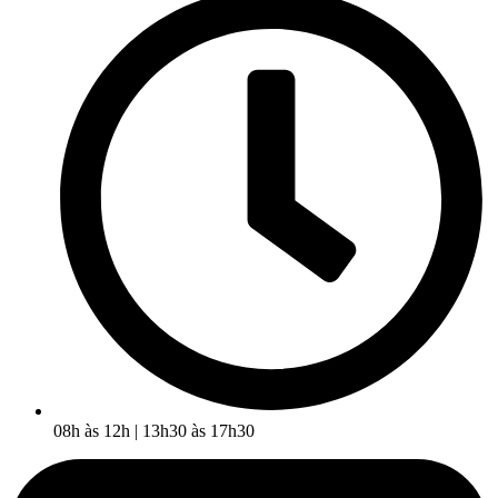
08h às 12h | 13h30 às 17h30