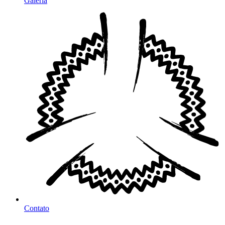
Galeria
Contato