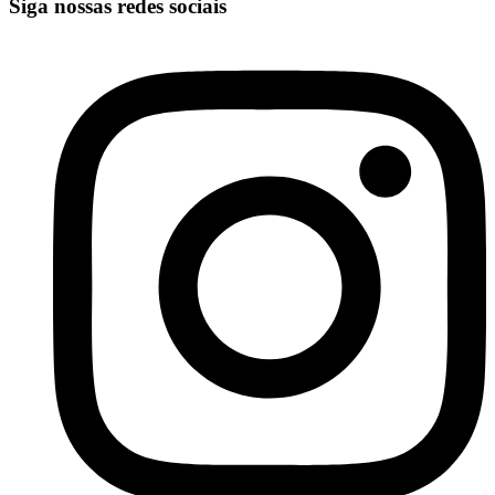
Siga nossas redes sociais