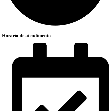
Horário de atendimento