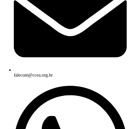
falecom@ccea.org.br