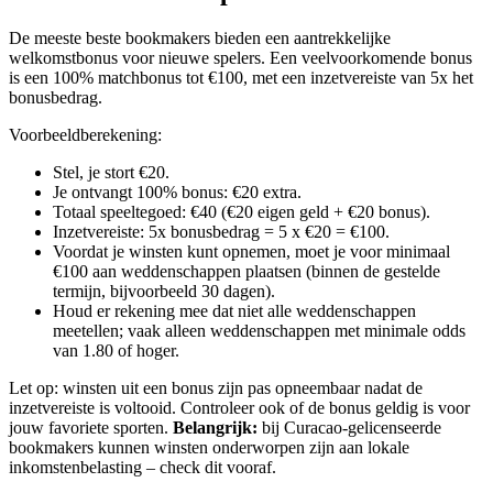
De meeste beste bookmakers bieden een aantrekkelijke
welkomstbonus voor nieuwe spelers. Een veelvoorkomende bonus
is een 100% matchbonus tot €100, met een inzetvereiste van 5x het
bonusbedrag.
Voorbeeldberekening:
Stel, je stort €20.
Je ontvangt 100% bonus: €20 extra.
Totaal speeltegoed: €40 (€20 eigen geld + €20 bonus).
Inzetvereiste: 5x bonusbedrag = 5 x €20 = €100.
Voordat je winsten kunt opnemen, moet je voor minimaal
€100 aan weddenschappen plaatsen (binnen de gestelde
termijn, bijvoorbeeld 30 dagen).
Houd er rekening mee dat niet alle weddenschappen
meetellen; vaak alleen weddenschappen met minimale odds
van 1.80 of hoger.
Let op: winsten uit een bonus zijn pas opneembaar nadat de
inzetvereiste is voltooid. Controleer ook of de bonus geldig is voor
jouw favoriete sporten.
Belangrijk:
bij Curacao-gelicenseerde
bookmakers kunnen winsten onderworpen zijn aan lokale
inkomstenbelasting – check dit vooraf.