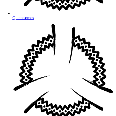
Quem somos