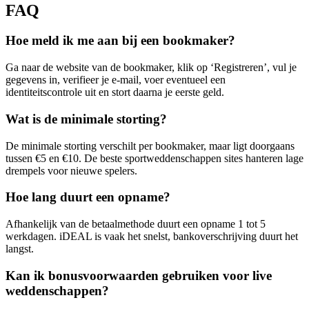
FAQ
Hoe meld ik me aan bij een bookmaker?
Ga naar de website van de bookmaker, klik op ‘Registreren’, vul je
gegevens in, verifieer je e-mail, voer eventueel een
identiteitscontrole uit en stort daarna je eerste geld.
Wat is de minimale storting?
De minimale storting verschilt per bookmaker, maar ligt doorgaans
tussen €5 en €10. De beste sportweddenschappen sites hanteren lage
drempels voor nieuwe spelers.
Hoe lang duurt een opname?
Afhankelijk van de betaalmethode duurt een opname 1 tot 5
werkdagen. iDEAL is vaak het snelst, bankoverschrijving duurt het
langst.
Kan ik bonusvoorwaarden gebruiken voor live
weddenschappen?