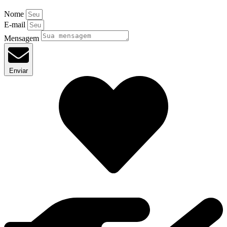
Nome
E-mail
Mensagem
Enviar