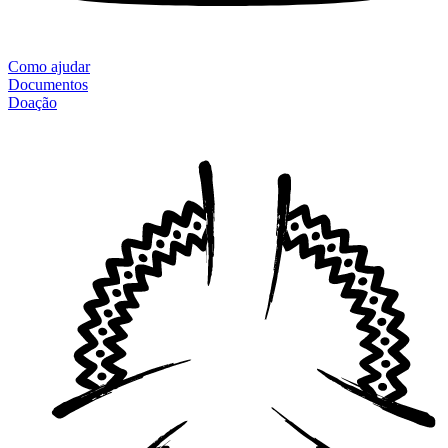
Como ajudar
Documentos
Doação