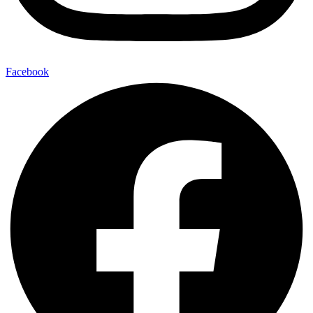
Facebook