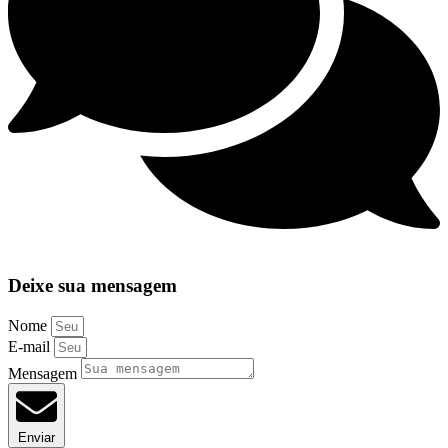
Deixe sua mensagem
Nome
E-mail
Mensagem
Enviar