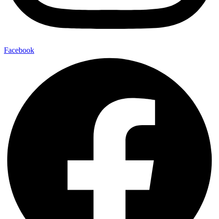
Facebook