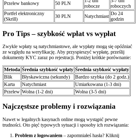
1-2 dni
3-7 dni
Przelew bankowy
50 PLN
robocze
roboczych
Portfel elektroniczny
Do 24
30 PLN
Natychmiast
(Skrill)
godzin
Pro Tips – szybkość wpłat vs wypłat
Zwykle wpłaty są natychmiastowe, ale wypłaty mogą się opóźniać
ze względu na weryfikację. Aby przyspieszyć wypłatę, prześlij
dokumenty KYC zaraz po rejestracji. Poniżej krótkie porównanie:
Metoda
Średnia szybkość wpłaty
Średnia szybkość wypłaty
Blik
Błyskawiczna (sekundy)
Bardzo szybka (do 2 godz.)
Karta
Natychmiast
Umiarkowana (1-3 dni)
Przelew
Wolna (1-2 dni)
Wolna (3-5 dni)
Najczęstsze problemy i rozwiązania
Nawet w legalnych kasynach online mogą wystąpić pewne
trudności. Oto pięć typowych sytuacji i sposoby ich rozwiązania:
Problem z logowaniem
– zapomniałeś hasła? Kliknij