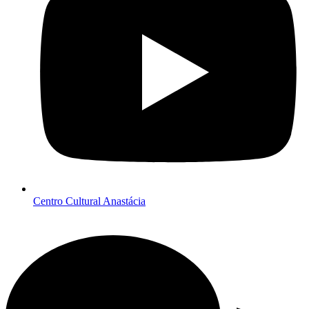
Centro Cultural Anastácia