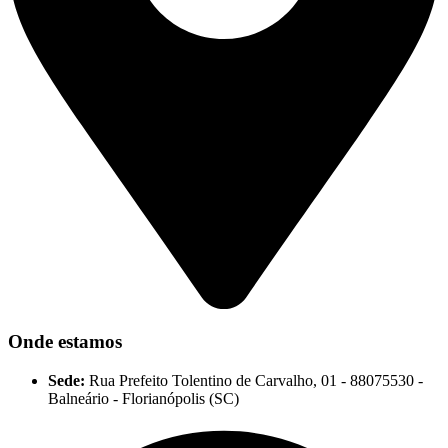
Onde estamos
Sede:
Rua Prefeito Tolentino de Carvalho, 01 - 88075530 -
Balneário - Florianópolis (SC)