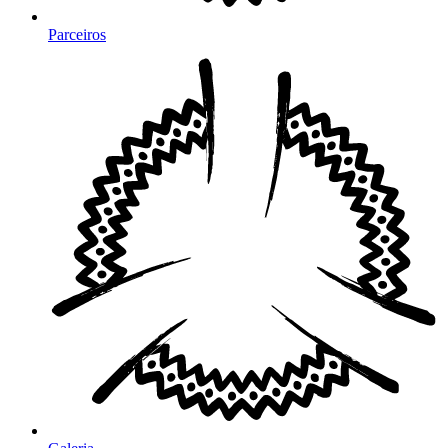
Parceiros