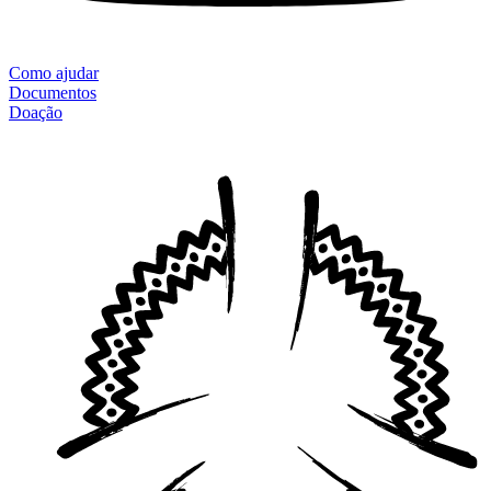
Como ajudar
Documentos
Doação