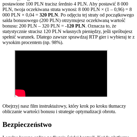
postawione 100 PLN tracisz średnio 4 PLN. Aby postawić 8 000
PLN, twoja oczekiwana strata wynosi: 8 000 PLN × (1 – 0,96) = 8
000 PLN × 0,04 =
320 PLN
. Po odjęciu tej straty od początkowego
salda bonusowego (200 PLN) otrzymujesz oczekiwaną wartość
bonusu: 200 PLN – 320 PLN =
-120 PLN
. Oznacza to, że
statystycznie stracisz 120 PLN własnych pieniędzy, jeśli spróbujesz
spełnić warunek. Dlatego zawsze sprawdzaj RTP gier i wybieraj te z
wysokim procentem (np. 98%).
Obejrzyj nasz film instruktażowy, który krok po kroku tłumaczy
obliczanie wartości bonusu i strategie optymalizacji obrotu.
Bezpieczeństwo