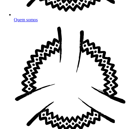
Quem somos