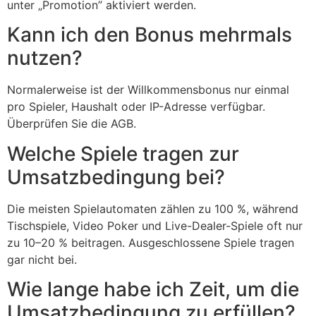
unter „Promotion” aktiviert werden.
Kann ich den Bonus mehrmals
nutzen?
Normalerweise ist der Willkommensbonus nur einmal
pro Spieler, Haushalt oder IP-Adresse verfügbar.
Überprüfen Sie die AGB.
Welche Spiele tragen zur
Umsatzbedingung bei?
Die meisten Spielautomaten zählen zu 100 %, während
Tischspiele, Video Poker und Live-Dealer-Spiele oft nur
zu 10–20 % beitragen. Ausgeschlossene Spiele tragen
gar nicht bei.
Wie lange habe ich Zeit, um die
Umsatzbedingung zu erfüllen?