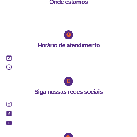
Onde estamos
Sede:
Rua Prefeito Tolentino de Carvalho, 01 - 88075530 -
Balneário - Florianópolis (SC)
Horário de atendimento
Segunda a sexta
08h às 12h | 13h30 às 17h30
Siga nossas redes sociais
@centroculturalanastacia
/centroculturalescravaanastacia
Centro Cultural Anastácia