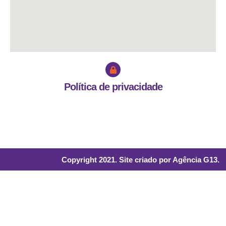
Política de privacidade
Acesse e leia nossa política de privacidade
Copyright 2021. Site criado por Agência G13.