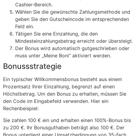
Cashier-Bereich.
Wählen Sie die gewünschte Zahlungsmethode und
geben Sie den Gutscheincode im entsprechenden
Feld ein.
Tätigen Sie eine Einzahlung, die den
Mindesteinzahlungsbetrag erreicht oder übersteigt.
Der Bonus wird automatisch gutgeschrieben oder
muss unter „Meine Boni” aktiviert werden.
Bonussstrategie
Ein typischer Willkommensbonus besteht aus einem
Prozentsatz Ihrer Einzahlung, begrenzt auf einen
Höchstbetrag. Um den Bonus zu erhalten, müssen Sie
den Code im Eingabefeld verwenden. Hier ein
Rechenbeispiel:
Sie zahlen 100 € ein und erhalten einen 100%-Bonus bis
zu 200 €. Ihr Bonusguthaben beträgt also 100 €. Der
Bonus unterliegt einer Umsatzbedingung von 35-fach