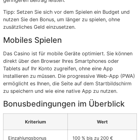
Tipp: Setzen Sie sich vor dem Spielen ein Budget und
nutzen Sie den Bonus, um länger zu spielen, ohne
zusätzliches Geld einzusetzen.
Mobiles Spielen
Das Casino ist für mobile Geräte optimiert. Sie können
direkt über den Browser Ihres Smartphones oder
Tablets auf Ihr Konto zugreifen, ohne eine App
installieren zu müssen. Die progressive Web-App (PWA)
ermöglicht es Ihnen, die Seite auf dem Startbildschirm
zu speichern und wie eine native App zu nutzen.
Bonusbedingungen im Überblick
Kriterium
Wert
Einzahlungsbonus
100 % bis zu 200 €