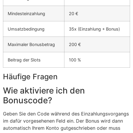
Mindesteinzahlung
20 €
Umsatzbedingung
35x (Einzahlung + Bonus)
Maximaler Bonusbetrag
200 €
Beitrag der Slots
100 %
Häufige Fragen
Wie aktiviere ich den
Bonuscode?
Geben Sie den Code während des Einzahlungsvorgangs
im dafür vorgesehenen Feld ein. Der Bonus wird dann
automatisch Ihrem Konto gutgeschrieben oder muss