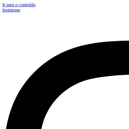
Ir para o conteúdo
Instagram