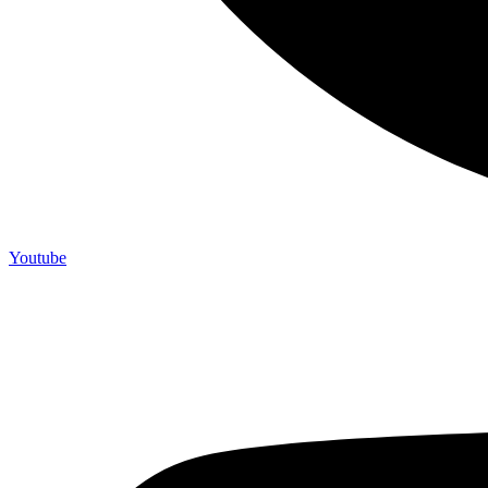
Youtube