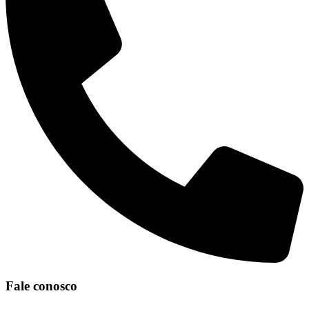
Fale conosco