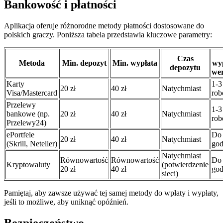
Bankowość i płatności
Aplikacja oferuje różnorodne metody płatności dostosowane do
polskich graczy. Poniższa tabela przedstawia kluczowe parametry:
Czas
Metoda
Min. depozyt
Min. wypłata
wyp
depozytu
wer
Karty
1-3
20 zł
40 zł
Natychmiast
Visa/Mastercard
rob
Przelewy
1-3
bankowe (np.
20 zł
40 zł
Natychmiast
rob
Przelewy24)
ePortfele
Do
20 zł
40 zł
Natychmiast
(Skrill, Neteller)
god
Natychmiast
Równowartość
Równowartość
Do
Kryptowaluty
(potwierdzenie
20 zł
40 zł
god
sieci)
Pamiętaj, aby zawsze używać tej samej metody do wpłaty i wypłaty,
jeśli to możliwe, aby uniknąć opóźnień.
Bezpieczeństwo