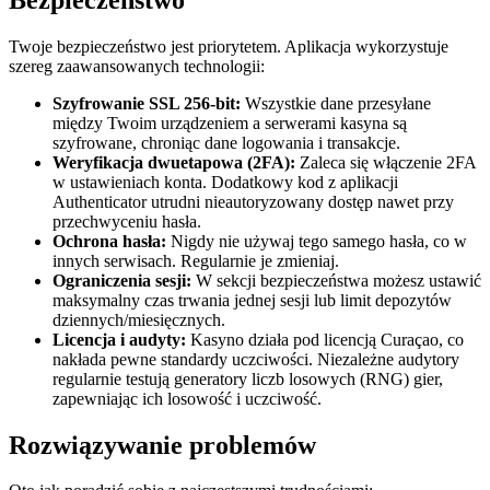
Twoje bezpieczeństwo jest priorytetem. Aplikacja wykorzystuje
szereg zaawansowanych technologii:
Szyfrowanie SSL 256-bit:
Wszystkie dane przesyłane
między Twoim urządzeniem a serwerami kasyna są
szyfrowane, chroniąc dane logowania i transakcje.
Weryfikacja dwuetapowa (2FA):
Zaleca się włączenie 2FA
w ustawieniach konta. Dodatkowy kod z aplikacji
Authenticator utrudni nieautoryzowany dostęp nawet przy
przechwyceniu hasła.
Ochrona hasła:
Nigdy nie używaj tego samego hasła, co w
innych serwisach. Regularnie je zmieniaj.
Ograniczenia sesji:
W sekcji bezpieczeństwa możesz ustawić
maksymalny czas trwania jednej sesji lub limit depozytów
dziennych/miesięcznych.
Licencja i audyty:
Kasyno działa pod licencją Curaçao, co
nakłada pewne standardy uczciwości. Niezależne audytory
regularnie testują generatory liczb losowych (RNG) gier,
zapewniając ich losowość i uczciwość.
Rozwiązywanie problemów