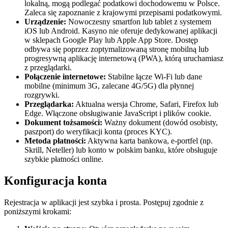
lokalną, mogą podlegać podatkowi dochodowemu w Polsce.
Zaleca się zapoznanie z krajowymi przepisami podatkowymi.
Urządzenie:
Nowoczesny smartfon lub tablet z systemem
iOS lub Android. Kasyno nie oferuje dedykowanej aplikacji
w sklepach Google Play lub Apple App Store. Dostęp
odbywa się poprzez zoptymalizowaną stronę mobilną lub
progresywną aplikację internetową (PWA), którą uruchamiasz
z przeglądarki.
Połączenie internetowe:
Stabilne łącze Wi-Fi lub dane
mobilne (minimum 3G, zalecane 4G/5G) dla płynnej
rozgrywki.
Przeglądarka:
Aktualna wersja Chrome, Safari, Firefox lub
Edge. Włączone obsługiwanie JavaScript i plików cookie.
Dokument tożsamości:
Ważny dokument (dowód osobisty,
paszport) do weryfikacji konta (proces KYC).
Metoda płatności:
Aktywna karta bankowa, e-portfel (np.
Skrill, Neteller) lub konto w polskim banku, które obsługuje
szybkie płatności online.
Konfiguracja konta
Rejestracja w aplikacji jest szybka i prosta. Postępuj zgodnie z
poniższymi krokami: