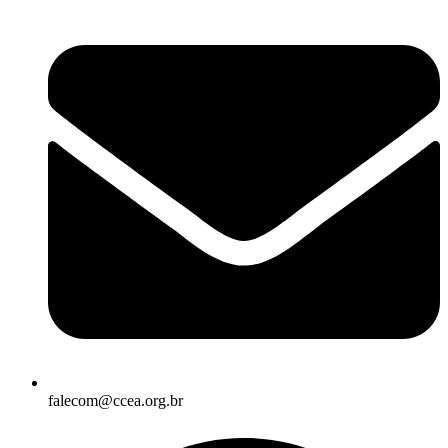
falecom@ccea.org.br