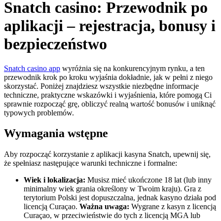
Snatch casino: Przewodnik po
aplikacji – rejestracja, bonusy i
bezpieczeństwo
Snatch casino app
wyróżnia się na konkurencyjnym rynku, a ten
przewodnik krok po kroku wyjaśnia dokładnie, jak w pełni z niego
skorzystać. Poniżej znajdziesz wszystkie niezbędne informacje
techniczne, praktyczne wskazówki i wyjaśnienia, które pomogą Ci
sprawnie rozpocząć grę, obliczyć realną wartość bonusów i uniknąć
typowych problemów.
Wymagania wstępne
Aby rozpocząć korzystanie z aplikacji kasyna Snatch, upewnij się,
że spełniasz następujące warunki techniczne i formalne:
Wiek i lokalizacja:
Musisz mieć ukończone 18 lat (lub inny
minimalny wiek grania określony w Twoim kraju). Gra z
terytorium Polski jest dopuszczalna, jednak kasyno działa pod
licencją Curaçao.
Ważna uwaga:
Wygrane z kasyn z licencją
Curaçao, w przeciwieństwie do tych z licencją MGA lub