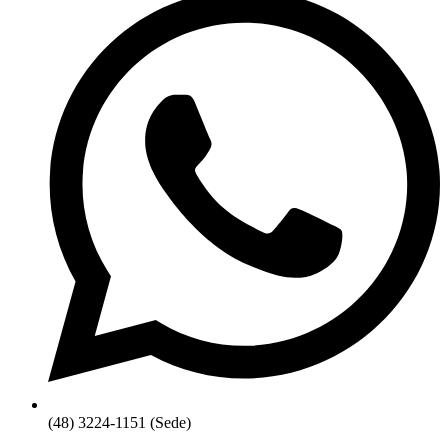
(48) 3224-1151 (Sede)