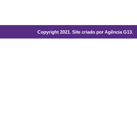
Acesse e leia nossa política de privacidade
Copyright 2021. Site criado por Agência G13.