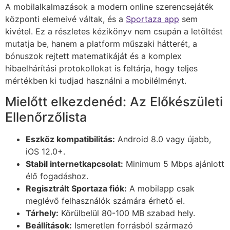
A mobilalkalmazások a modern online szerencsejáték
központi elemeivé váltak, és a
Sportaza app
sem
kivétel. Ez a részletes kézikönyv nem csupán a letöltést
mutatja be, hanem a platform műszaki hátterét, a
bónuszok rejtett matematikáját és a komplex
hibaelhárítási protokollokat is feltárja, hogy teljes
mértékben ki tudjad használni a mobilélményt.
Mielőtt elkezdenéd: Az Előkészületi
Ellenőrzőlista
Eszköz kompatibilitás:
Android 8.0 vagy újabb,
iOS 12.0+.
Stabil internetkapcsolat:
Minimum 5 Mbps ajánlott
élő fogadáshoz.
Regisztrált Sportaza fiók:
A mobilapp csak
meglévő felhasználók számára érhető el.
Tárhely:
Körülbelül 80-100 MB szabad hely.
Beállítások:
Ismeretlen forrásból származó