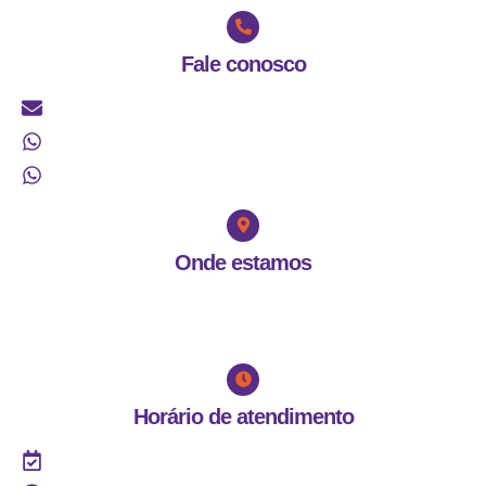
Fale conosco
falecom@ccea.org.br
(48) 3224-1151 (Sede)
(48) 3028-1002 (Casa de Acolhimento)
Onde estamos
Sede:
Rua Prefeito Tolentino de Carvalho, 01 - 88075530 -
Balneário - Florianópolis (SC)
Horário de atendimento
Segunda a sexta