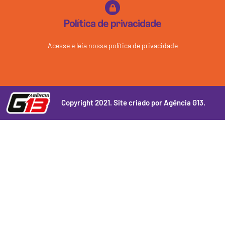
Política de privacidade
Acesse e leia nossa política de privacidade
Copyright 2021. Site criado por Agência G13.