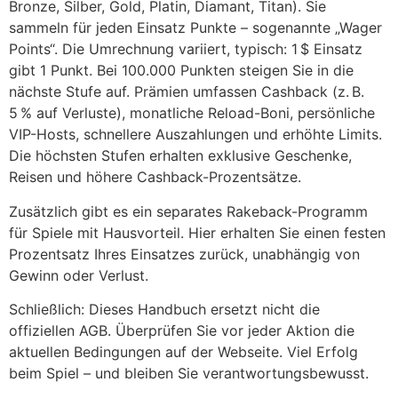
Bronze, Silber, Gold, Platin, Diamant, Titan). Sie
sammeln für jeden Einsatz Punkte – sogenannte „Wager
Points“. Die Umrechnung variiert, typisch: 1 $ Einsatz
gibt 1 Punkt. Bei 100.000 Punkten steigen Sie in die
nächste Stufe auf. Prämien umfassen Cashback (z. B.
5 % auf Verluste), monatliche Reload-Boni, persönliche
VIP-Hosts, schnellere Auszahlungen und erhöhte Limits.
Die höchsten Stufen erhalten exklusive Geschenke,
Reisen und höhere Cashback-Prozentsätze.
Zusätzlich gibt es ein separates Rakeback-Programm
für Spiele mit Hausvorteil. Hier erhalten Sie einen festen
Prozentsatz Ihres Einsatzes zurück, unabhängig von
Gewinn oder Verlust.
Schließlich: Dieses Handbuch ersetzt nicht die
offiziellen AGB. Überprüfen Sie vor jeder Aktion die
aktuellen Bedingungen auf der Webseite. Viel Erfolg
beim Spiel – und bleiben Sie verantwortungsbewusst.