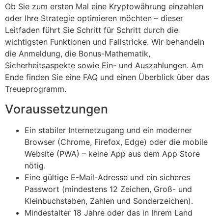
Ob Sie zum ersten Mal eine Kryptowährung einzahlen
oder Ihre Strategie optimieren möchten – dieser
Leitfaden führt Sie Schritt für Schritt durch die
wichtigsten Funktionen und Fallstricke. Wir behandeln
die Anmeldung, die Bonus-Mathematik,
Sicherheitsaspekte sowie Ein- und Auszahlungen. Am
Ende finden Sie eine FAQ und einen Überblick über das
Treueprogramm.
Voraussetzungen
Ein stabiler Internetzugang und ein moderner
Browser (Chrome, Firefox, Edge) oder die mobile
Website (PWA) – keine App aus dem App Store
nötig.
Eine gültige E-Mail-Adresse und ein sicheres
Passwort (mindestens 12 Zeichen, Groß- und
Kleinbuchstaben, Zahlen und Sonderzeichen).
Mindestalter 18 Jahre oder das in Ihrem Land