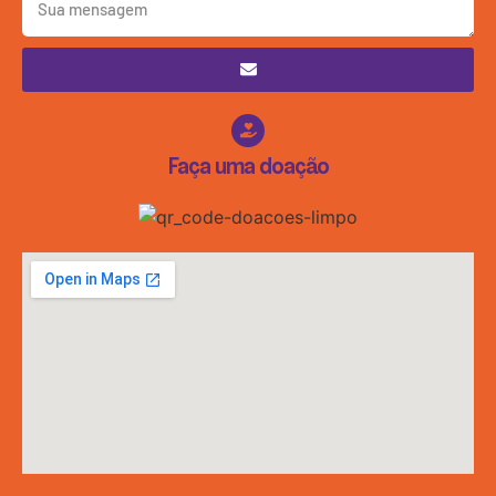
Faça uma doação