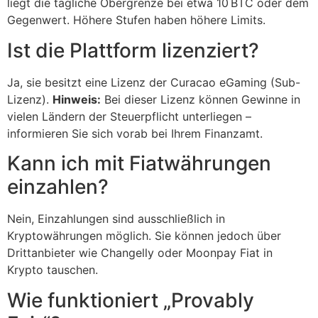
liegt die tägliche Obergrenze bei etwa 10 BTC oder dem
Gegenwert. Höhere Stufen haben höhere Limits.
Ist die Plattform lizenziert?
Ja, sie besitzt eine Lizenz der Curacao eGaming (Sub-
Lizenz).
Hinweis:
Bei dieser Lizenz können Gewinne in
vielen Ländern der Steuerpflicht unterliegen –
informieren Sie sich vorab bei Ihrem Finanzamt.
Kann ich mit Fiatwährungen
einzahlen?
Nein, Einzahlungen sind ausschließlich in
Kryptowährungen möglich. Sie können jedoch über
Drittanbieter wie Changelly oder Moonpay Fiat in
Krypto tauschen.
Wie funktioniert „Provably