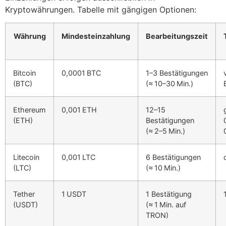
Kryptowährungen. Tabelle mit gängigen Optionen:
Währung
Mindesteinzahlung
Bearbeitungszeit
Bitcoin
0,0001 BTC
1–3 Bestätigungen
(BTC)
(≈ 10–30 Min.)
Ethereum
0,001 ETH
12–15
(ETH)
Bestätigungen
(≈ 2–5 Min.)
Litecoin
0,001 LTC
6 Bestätigungen
(LTC)
(≈ 10 Min.)
Tether
1 USDT
1 Bestätigung
(USDT)
(≈ 1 Min. auf
TRON)