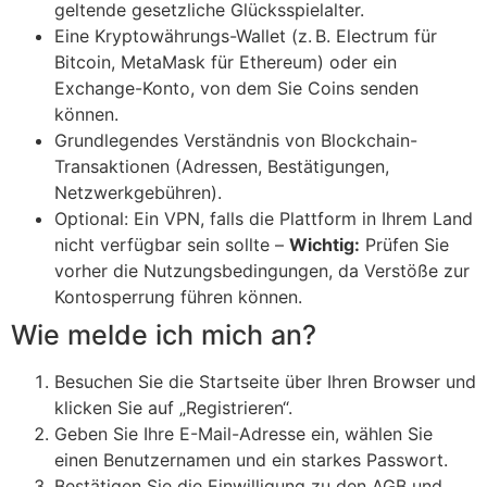
geltende gesetzliche Glücksspielalter.
Eine Kryptowährungs-Wallet (z. B. Electrum für
Bitcoin, MetaMask für Ethereum) oder ein
Exchange-Konto, von dem Sie Coins senden
können.
Grundlegendes Verständnis von Blockchain-
Transaktionen (Adressen, Bestätigungen,
Netzwerkgebühren).
Optional: Ein VPN, falls die Plattform in Ihrem Land
nicht verfügbar sein sollte –
Wichtig:
Prüfen Sie
vorher die Nutzungsbedingungen, da Verstöße zur
Kontosperrung führen können.
Wie melde ich mich an?
Besuchen Sie die Startseite über Ihren Browser und
klicken Sie auf „Registrieren“.
Geben Sie Ihre E-Mail-Adresse ein, wählen Sie
einen Benutzernamen und ein starkes Passwort.
Bestätigen Sie die Einwilligung zu den AGB und