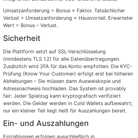
Umsatzanforderung = Bonus × Faktor. Tatsächlicher
Verlust = Umsatzanforderung × Hausvorteil. Erwarteter
Wert = Bonus – Verlust.
Sicherheit
Die Plattform setzt auf SSL-Verschlüsselung
(mindestens TLS 1.2) für alle Datenübertragungen.
Zusätzlich wird 2FA für das Konto empfohlen. Die KYC-
Prüfung (Know Your Customer) erfolgt erst bei höheren
Abhebungen – Sie müssen dann Ausweiskopie und
Adressnachweis hochladen. Das System ist provably
fair: Jeder Spielzug kann kryptografisch verifiziert
werden. Die Gelder werden in Cold Wallets aufbewahrt;
nur ein kleiner Teil liegt heiß für Auszahlungen bereit.
Ein- und Auszahlungen
Einzahlungen erfolgen ausschließlich in