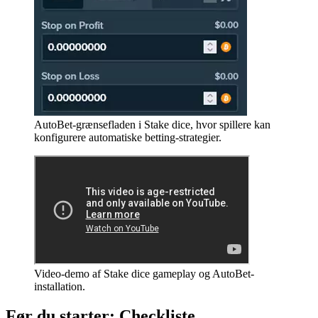
AutoBet-grænsefladen i Stake dice, hvor spillere kan
konfigurere automatiske betting-strategier.
Video-demo af Stake dice gameplay og AutoBet-
installation.
Før du starter: Checkliste