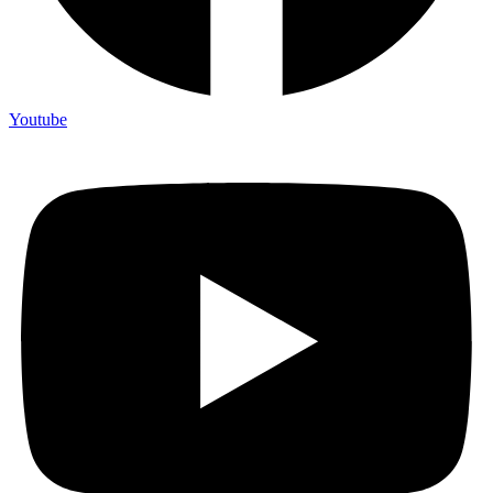
Youtube