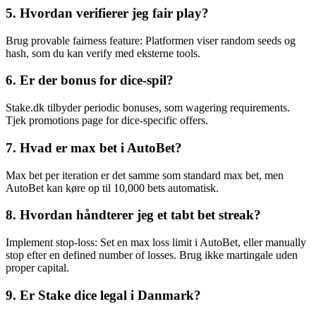
5. Hvordan verifierer jeg fair play?
Brug provable fairness feature: Platformen viser random seeds og
hash, som du kan verify med eksterne tools.
6. Er der bonus for dice-spil?
Stake.dk tilbyder periodic bonuses, som wagering requirements.
Tjek promotions page for dice-specific offers.
7. Hvad er max bet i AutoBet?
Max bet per iteration er det samme som standard max bet, men
AutoBet kan køre op til 10,000 bets automatisk.
8. Hvordan håndterer jeg et tabt bet streak?
Implement stop-loss: Set en max loss limit i AutoBet, eller manually
stop efter en defined number of losses. Brug ikke martingale uden
proper capital.
9. Er Stake dice legal i Danmark?