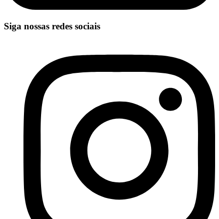
Siga nossas redes sociais