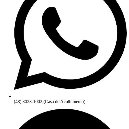
(48) 3028-1002 (Casa de Acolhimento)