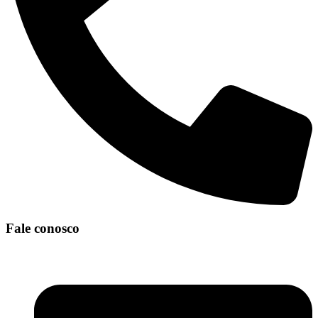
Fale conosco