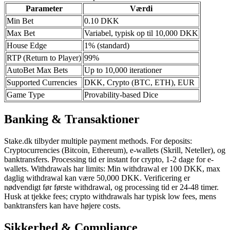
Parameter
Værdi
Min Bet
0.10 DKK
Max Bet
Variabel, typisk op til 10,000 DKK
House Edge
1% (standard)
RTP (Return to Player)
99%
AutoBet Max Bets
Up to 10,000 iterationer
Supported Currencies
DKK, Crypto (BTC, ETH), EUR
Game Type
Provability-based Dice
Banking & Transaktioner
Stake.dk tilbyder multiple payment methods. For deposits:
Cryptocurrencies (Bitcoin, Ethereum), e-wallets (Skrill, Neteller), og
banktransfers. Processing tid er instant for crypto, 1-2 dage for e-
wallets. Withdrawals har limits: Min withdrawal er 100 DKK, max
daglig withdrawal kan være 50,000 DKK. Verificering er
nødvendigt før første withdrawal, og processing tid er 24-48 timer.
Husk at tjekke fees; crypto withdrawals har typisk low fees, mens
banktransfers kan have højere costs.
Sikkerhed & Compliance