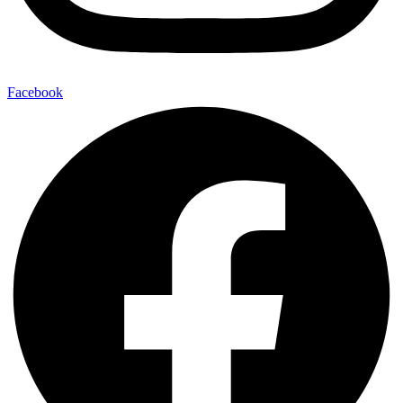
Facebook