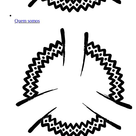
Quem somos