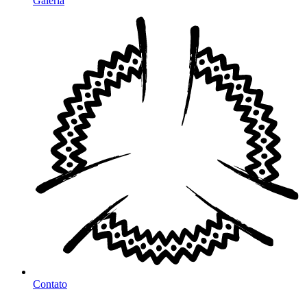
Galeria
Contato