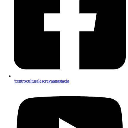
/centroculturalescravaanastacia