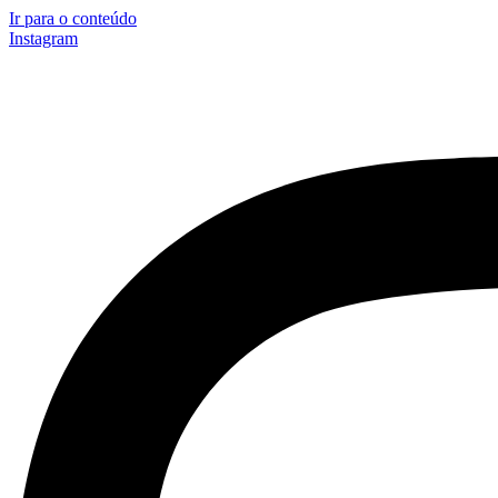
Ir para o conteúdo
Instagram