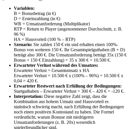
Variablen:
B = Bonusbetrag (in €)
D = Ersteinzahlung (in €)
WR = Umsatzanforderung (Multiplikator)
RTP = Return to Player (angenommener Durchschnitt, z. B.
96 %)
HA = Hausvorteil (100 % – RTP)
Szenario:
Sie zahlen 150 € ein und erhalten einen 100%-
Bonus von weiteren 150 €. Ihr Gesamtspielguthaben (B + D)
beträgt also 300 €. Die Umsatzanforderung beträgt 35x (150 €
Bonus + 150 € Einzahlung) = 35 x 300 € = 10.500 €.
Erwarteter Verlust während des Umsatzes:
Erwarteter Verlust = Gesamtumsatz x HA
Erwarteter Verlust = 10.500 € x (100% – 96%) = 10.500 € x
0,04 = 420 €.
Erwarteter Restwert nach Erfüllung der Bedingungen:
Startguthaben – Erwarteter Verlust = 300 € – 420 € = -120 €.
Interpretation:
Diese negative Zahl zeigt, dass die
Kombination aus hohem Umsatz und Hausvorteil es
statistisch schwierig macht, nach Erfüllung der Bedingungen
noch einen positiven Kontostand zu haben. Die Formel
verdeutlicht, warum Bonuse mit niedrigeren
Umsatzanforderungen (z. B. 20x) wesentlich
spielerfreundlicher sind.