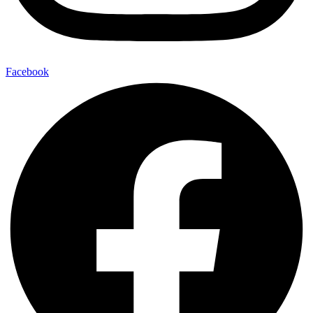
Facebook