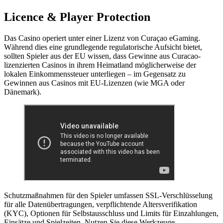
Licence & Player Protection
Das Casino operiert unter einer Lizenz von Curaçao eGaming.
Während dies eine grundlegende regulatorische Aufsicht bietet,
sollten Spieler aus der EU wissen, dass Gewinne aus Curacao-
lizenzierten Casinos in ihrem Heimatland möglicherweise der
lokalen Einkommenssteuer unterliegen – im Gegensatz zu
Gewinnen aus Casinos mit EU-Lizenzen (wie MGA oder
Dänemark).
Schutzmaßnahmen für den Spieler umfassen SSL-Verschlüsselung
für alle Datenübertragungen, verpflichtende Altersverifikation
(KYC), Optionen für Selbstausschluss und Limits für Einzahlungen,
Einsätze und Spielzeiten. Nutzen Sie diese Werkzeuge