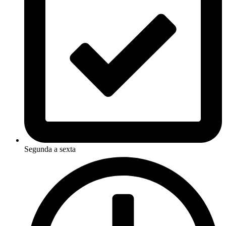
Segunda a sexta