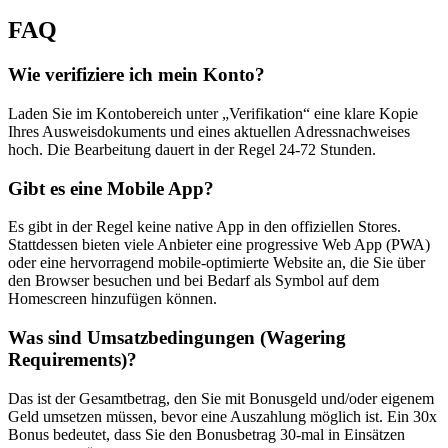
FAQ
Wie verifiziere ich mein Konto?
Laden Sie im Kontobereich unter „Verifikation“ eine klare Kopie
Ihres Ausweisdokuments und eines aktuellen Adressnachweises
hoch. Die Bearbeitung dauert in der Regel 24-72 Stunden.
Gibt es eine Mobile App?
Es gibt in der Regel keine native App in den offiziellen Stores.
Stattdessen bieten viele Anbieter eine progressive Web App (PWA)
oder eine hervorragend mobile-optimierte Website an, die Sie über
den Browser besuchen und bei Bedarf als Symbol auf dem
Homescreen hinzufügen können.
Was sind Umsatzbedingungen (Wagering
Requirements)?
Das ist der Gesamtbetrag, den Sie mit Bonusgeld und/oder eigenem
Geld umsetzen müssen, bevor eine Auszahlung möglich ist. Ein 30x
Bonus bedeutet, dass Sie den Bonusbetrag 30-mal in Einsätzen