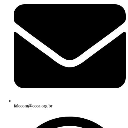
falecom@ccea.org.br