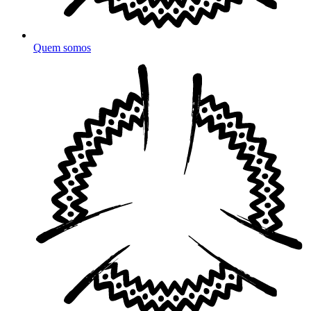
Quem somos