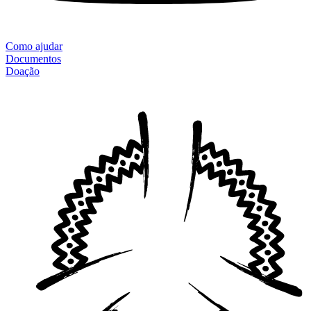
Como ajudar
Documentos
Doação