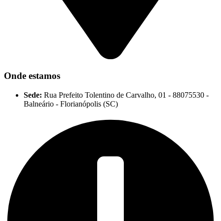
Onde estamos
Sede:
Rua Prefeito Tolentino de Carvalho, 01 - 88075530 -
Balneário - Florianópolis (SC)