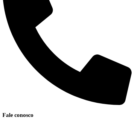
Fale conosco