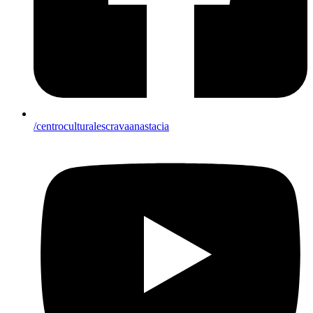
/centroculturalescravaanastacia