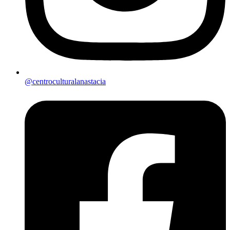
@centroculturalanastacia