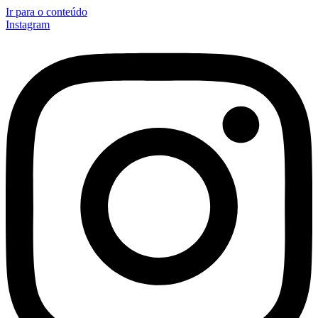
Ir para o conteúdo
Instagram