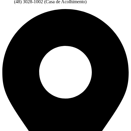
(48) 3028-1002 (Casa de Acolhimento)