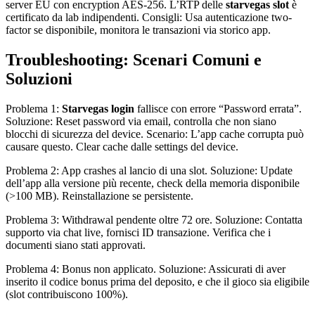
server EU con encryption AES-256. L’RTP delle
starvegas slot
è
certificato da lab indipendenti. Consigli: Usa autenticazione two-
factor se disponibile, monitora le transazioni via storico app.
Troubleshooting: Scenari Comuni e
Soluzioni
Problema 1:
Starvegas login
fallisce con errore “Password errata”.
Soluzione: Reset password via email, controlla che non siano
blocchi di sicurezza del device. Scenario: L’app cache corrupta può
causare questo. Clear cache dalle settings del device.
Problema 2: App crashes al lancio di una slot. Soluzione: Update
dell’app alla versione più recente, check della memoria disponibile
(>100 MB). Reinstallazione se persistente.
Problema 3: Withdrawal pendente oltre 72 ore. Soluzione: Contatta
supporto via chat live, fornisci ID transazione. Verifica che i
documenti siano stati approvati.
Problema 4: Bonus non applicato. Soluzione: Assicurati di aver
inserito il codice bonus prima del deposito, e che il gioco sia eligibile
(slot contribuiscono 100%).