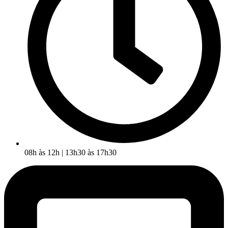
08h às 12h | 13h30 às 17h30