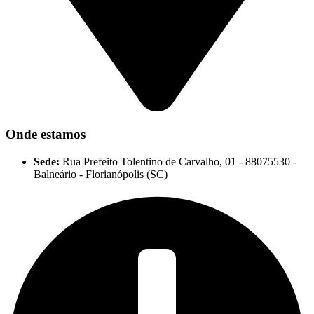
Onde estamos
Sede:
Rua Prefeito Tolentino de Carvalho, 01 - 88075530 -
Balneário - Florianópolis (SC)