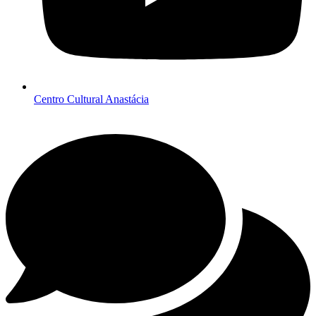
Centro Cultural Anastácia