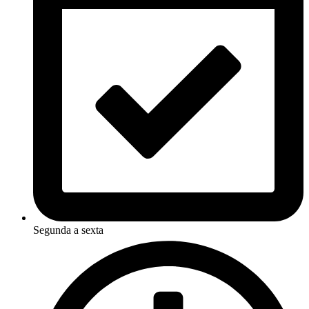
Segunda a sexta