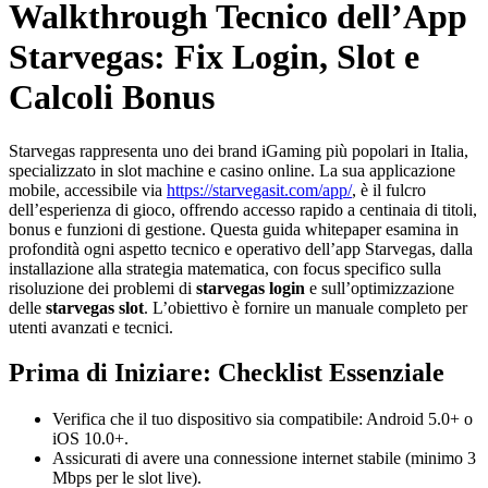
Walkthrough Tecnico dell’App
Starvegas: Fix Login, Slot e
Calcoli Bonus
Starvegas rappresenta uno dei brand iGaming più popolari in Italia,
specializzato in slot machine e casino online. La sua applicazione
mobile, accessibile via
https://starvegasit.com/app/
, è il fulcro
dell’esperienza di gioco, offrendo accesso rapido a centinaia di titoli,
bonus e funzioni di gestione. Questa guida whitepaper esamina in
profondità ogni aspetto tecnico e operativo dell’app Starvegas, dalla
installazione alla strategia matematica, con focus specifico sulla
risoluzione dei problemi di
starvegas login
e sull’optimizzazione
delle
starvegas slot
. L’obiettivo è fornire un manuale completo per
utenti avanzati e tecnici.
Prima di Iniziare: Checklist Essenziale
Verifica che il tuo dispositivo sia compatibile: Android 5.0+ o
iOS 10.0+.
Assicurati di avere una connessione internet stabile (minimo 3
Mbps per le slot live).