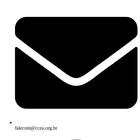
falecom@ccea.org.br