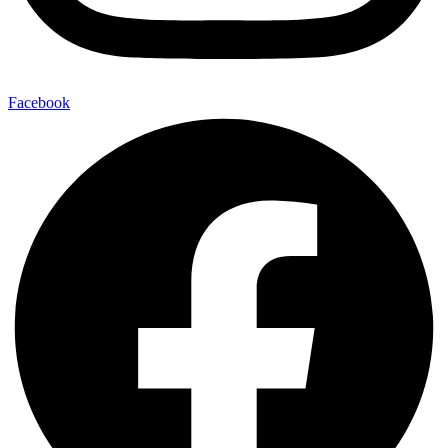
Facebook