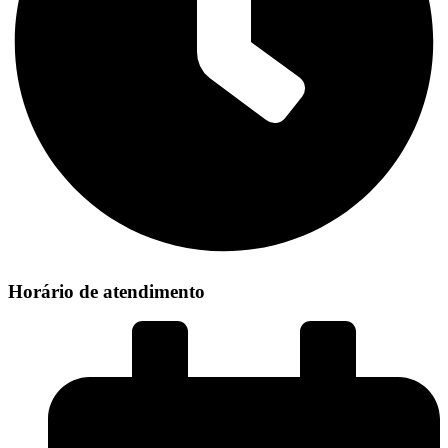
Horário de atendimento