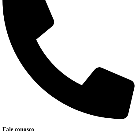
Fale conosco