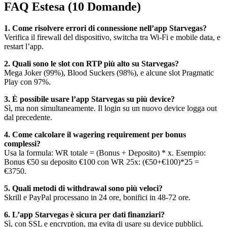
FAQ Estesa (10 Domande)
1. Come risolvere errori di connessione nell’app Starvegas?
Verifica il firewall del dispositivo, switcha tra Wi-Fi e mobile data, e
restart l’app.
2. Quali sono le slot con RTP più alto su Starvegas?
Mega Joker (99%), Blood Suckers (98%), e alcune slot Pragmatic
Play con 97%.
3. È possibile usare l’app Starvegas su più device?
Sì, ma non simultaneamente. Il login su un nuovo device logga out
dal precedente.
4. Come calcolare il wagering requirement per bonus
complessi?
Usa la formula: WR totale = (Bonus + Deposito) * x. Esempio:
Bonus €50 su deposito €100 con WR 25x: (€50+€100)*25 =
€3750.
5. Quali metodi di withdrawal sono più veloci?
Skrill e PayPal processano in 24 ore, bonifici in 48-72 ore.
6. L’app Starvegas è sicura per dati finanziari?
Sì, con SSL e encryption, ma evita di usare su device pubblici.