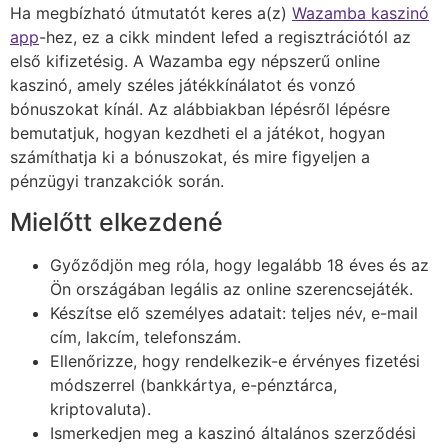
Ha megbízható útmutatót keres a(z)
Wazamba kaszinó
app
-hez, ez a cikk mindent lefed a regisztrációtól az
első kifizetésig. A Wazamba egy népszerű online
kaszinó, amely széles játékkínálatot és vonzó
bónuszokat kínál. Az alábbiakban lépésről lépésre
bemutatjuk, hogyan kezdheti el a játékot, hogyan
számíthatja ki a bónuszokat, és mire figyeljen a
pénzügyi tranzakciók során.
Mielőtt elkezdené
Győződjön meg róla, hogy legalább 18 éves és az
Ön országában legális az online szerencsejáték.
Készítse elő személyes adatait: teljes név, e-mail
cím, lakcím, telefonszám.
Ellenőrizze, hogy rendelkezik-e érvényes fizetési
módszerrel (bankkártya, e-pénztárca,
kriptovaluta).
Ismerkedjen meg a kaszinó általános szerződési