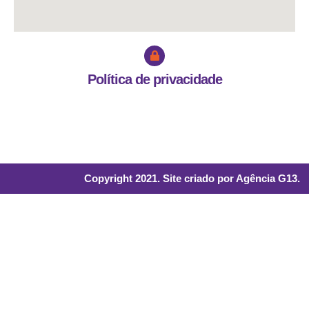
Política de privacidade
Acesse e leia nossa política de privacidade
Copyright 2021. Site criado por Agência G13.