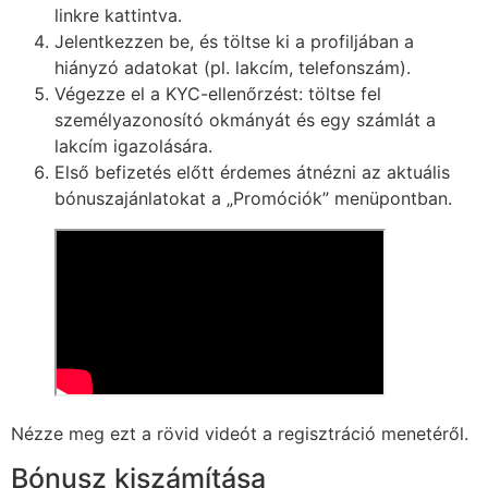
linkre kattintva.
Jelentkezzen be, és töltse ki a profiljában a
hiányzó adatokat (pl. lakcím, telefonszám).
Végezze el a KYC-ellenőrzést: töltse fel
személyazonosító okmányát és egy számlát a
lakcím igazolására.
Első befizetés előtt érdemes átnézni az aktuális
bónuszajánlatokat a „Promóciók” menüpontban.
Nézze meg ezt a rövid videót a regisztráció menetéről.
Bónusz kiszámítása