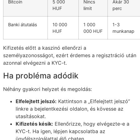
Bitcoin
5 000
Nincs
Akár 30
HUF
limit
perc
Banki átutalás
10 000
1 000
1-3
HUF
000 HUF
munkanap
Kifizetés előtt a kaszinó ellenőrzi a
személyazonosságot, ezért érdemes a regisztráció után
azonnal elvégezni a KYC-t.
Ha probléma adódik
Néhány gyakori helyzet és megoldás:
Elfelejtett jelszó:
Kattintson a „Elfelejtett jelszó”
linkre a bejelentkezési oldalon, és kövesse az
utasításokat.
Kifizetés késik:
Ellenőrizze, hogy elvégezte-e a
KYC-t. Ha igen, lépjen kapcsolatba az
ügyfélszolgálattal élő chaten.