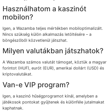
Használhatom a kaszinót
mobilon?
Igen, a Wazamba teljes mértékben mobiloptimalizált.
Nincs szükség külön alkalmazás letöltésére – a
böngészőből közvetlenül játszhat.
Milyen valutákban játszhatok?
A Wazamba számos valutát támogat, köztük a magyar
forintot (HUF), eurót (EUR), amerikai dollárt (USD) és
kriptovalutákat.
Van-e VIP program?
Igen, a kaszinó hűségprogramot kínál, amelyben a
játékosok pontokat gyűjtenek és különféle jutalmakat
kaphatnak.