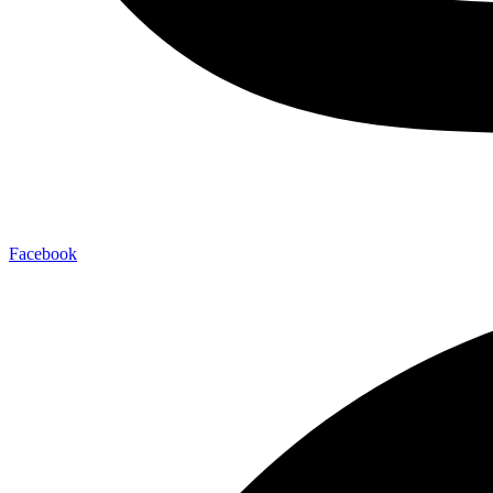
Facebook