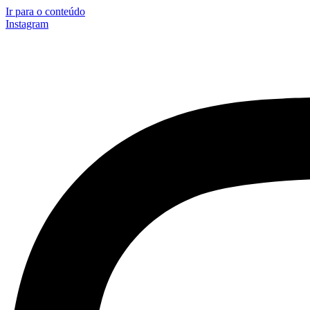
Ir para o conteúdo
Instagram