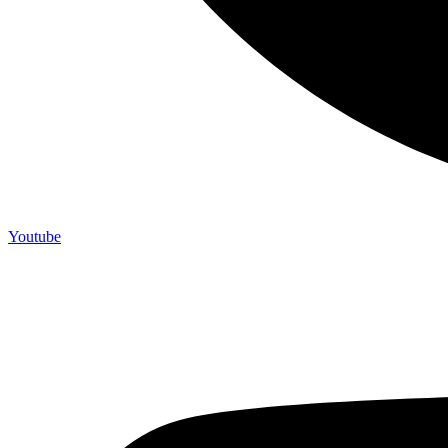
Youtube