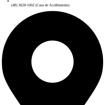
(48) 3028-1002 (Casa de Acolhimento)