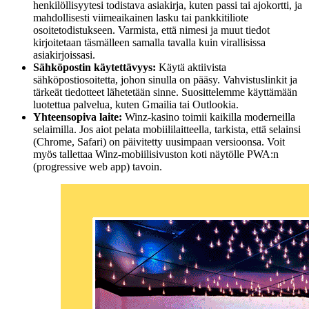
henkilöllisyytesi todistava asiakirja, kuten passi tai ajokortti, ja
mahdollisesti viimeaikainen lasku tai pankkitiliote
osoitetodistukseen. Varmista, että nimesi ja muut tiedot
kirjoitetaan täsmälleen samalla tavalla kuin virallisissa
asiakirjoissasi.
Sähköpostin käytettävyys:
Käytä aktiivista
sähköpostiosoitetta, johon sinulla on pääsy. Vahvistuslinkit ja
tärkeät tiedotteet lähetetään sinne. Suosittelemme käyttämään
luotettua palvelua, kuten Gmailia tai Outlookia.
Yhteensopiva laite:
Winz-kasino toimii kaikilla moderneilla
selaimilla. Jos aiot pelata mobiililaitteella, tarkista, että selainsi
(Chrome, Safari) on päivitetty uusimpaan versioonsa. Voit
myös tallettaa Winz-mobiilisivuston koti näytölle PWA:n
(progressive web app) tavoin.