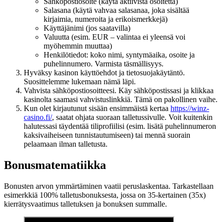
Sähköpostiosoite (käytä aktiivista osoitetta)
Salasana (käytä vahvaa salasanaa, joka sisältää
kirjaimia, numeroita ja erikoismerkkejä)
Käyttäjänimi (jos saatavilla)
Valuutta (esim. EUR – valintaa ei yleensä voi
myöhemmin muuttaa)
Henkilötiedot: koko nimi, syntymäaika, osoite ja
puhelinnumero. Varmista täsmällisyys.
Hyväksy kasinon käyttöehdot ja tietosuojakäytäntö.
Suosittelemme lukemaan nämä läpi.
Vahvista sähköpostiosoitteesi. Käy sähköpostissasi ja klikkaa
kasinolta saamasi vahvistuslinkkiä. Tämä on pakollinen vaihe.
Kun olet kirjautunut sisään ensimmäistä kertaa
https://winz-
casino.fi/
, saatat ohjata suoraan talletussivulle. Voit kuitenkin
halutessasi täydentää tiliprofiilisi (esim. lisätä puhelinnumeron
kaksivaiheiseen tunnistautumiseen) tai mennä suorain
pelaamaan ilman talletusta.
Bonusmatematiikka
Bonusten arvon ymmärtäminen vaatii peruslaskentaa. Tarkastellaan
esimerkkiä 100% talletusbonuksesta, jossa on 35-kertainen (35x)
kierrätysvaatimus talletuksen ja bonuksen summalle.