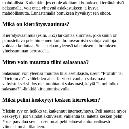
mahdollista. Kuitenkin, jos et ole aloittanut bonuksen kierrättämistä
pelaamalla, voit ottaa yhteyttä asiakastukeen ja kysyä
mahdollisuutta. Lunastamalla bonuksen hyväksyt sen ehdot.
Mikä on kierrätysvaatimus?
Kierrätysvaatimus (esim. 35x) tarkoittaa summaa, joka sinun on
panostettava peleihin ennen kuin bonusvaroista saatuja voittoja
voidaan kotiuttaa. Se lasketaan yleensä talletuksen ja bonuksen
yhteissumman perusteella.
Miten voin muuttaa tilini salasanaa?
Salasanan voit yleensä muuttaa tilisi asetuksista, usein ”Profiili” tai
”Tietoturva” -välilehden alta. Tarvitset vanhan salasanasi
vahvistukseksi. Jos olet unohtanut salasanasi, käytä ”Unohtuiko
salasana?” -linkkiä kirjautumissivulla.
Miksi pelini keskeytyi kesken kierroksen?
Yleisin syy on heikko tai katkennut internetyhteys. Peli saattaa myös
keskeytyä, jos vaihdat aktiivisesti välilehtiä tai laitetta kesken pelin.
Yritä päivittää sivu – useimmat pelit lataavat automaattisesti
viimeisimmän tilanteen.