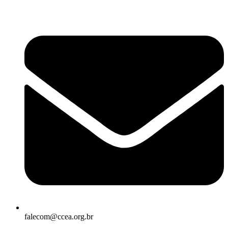
falecom@ccea.org.br