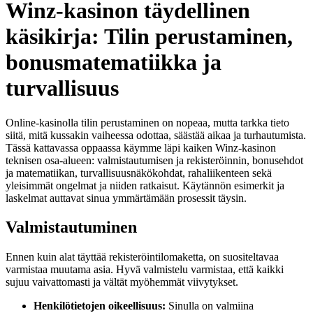
Winz-kasinon täydellinen
käsikirja: Tilin perustaminen,
bonusmatematiikka ja
turvallisuus
Online-kasinolla tilin perustaminen on nopeaa, mutta tarkka tieto
siitä, mitä kussakin vaiheessa odottaa, säästää aikaa ja turhautumista.
Tässä kattavassa oppaassa käymme läpi kaiken Winz-kasinon
teknisen osa-alueen: valmistautumisen ja rekisteröinnin, bonusehdot
ja matematiikan, turvallisuusnäkökohdat, rahaliikenteen sekä
yleisimmät ongelmat ja niiden ratkaisut. Käytännön esimerkit ja
laskelmat auttavat sinua ymmärtämään prosessit täysin.
Valmistautuminen
Ennen kuin alat täyttää rekisteröintilomaketta, on suositeltavaa
varmistaa muutama asia. Hyvä valmistelu varmistaa, että kaikki
sujuu vaivattomasti ja vältät myöhemmät viivytykset.
Henkilötietojen oikeellisuus:
Sinulla on valmiina