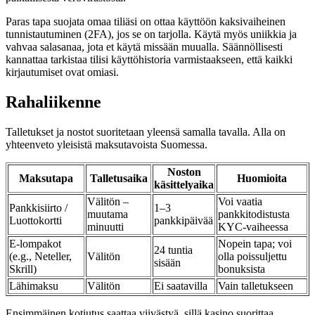
Paras tapa suojata omaa tiliäsi on ottaa käyttöön kaksivaiheinen
tunnistautuminen (2FA), jos se on tarjolla. Käytä myös uniikkia ja
vahvaa salasanaa, jota et käytä missään muualla. Säännöllisesti
kannattaa tarkistaa tilisi käyttöhistoria varmistaakseen, että kaikki
kirjautumiset ovat omiasi.
Rahaliikenne
Talletukset ja nostot suoritetaan yleensä samalla tavalla. Alla on
yhteenveto yleisistä maksutavoista Suomessa.
Noston
Maksutapa
Talletusaika
Huomioita
käsittelyaika
Välitön –
Voi vaatia
Pankkisiirto /
1–3
muutama
pankkitodistusta
Luottokortti
pankkipäivää
minuutti
KYC-vaiheessa
E-lompakot
Nopein tapa; voi
24 tuntia
(e.g., Neteller,
Välitön
olla poissuljettu
sisään
Skrill)
bonuksista
Lähimaksu
Välitön
Ei saatavilla
Vain talletukseen
Ensimmäinen kotiutus saattaa viivästyä, sillä kasino suorittaa