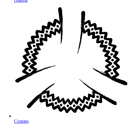
Galeria
Contato