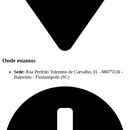
Onde estamos
Sede:
Rua Prefeito Tolentino de Carvalho, 01 - 88075530 -
Balneário - Florianópolis (SC)