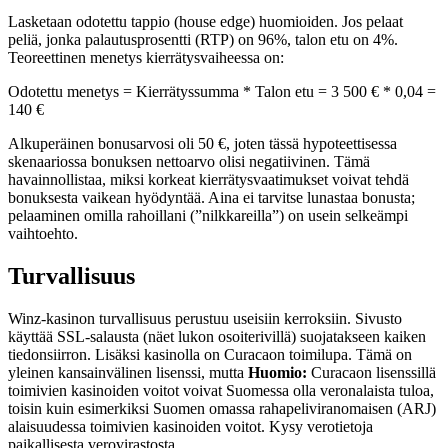
Lasketaan odotettu tappio (house edge) huomioiden. Jos pelaat
peliä, jonka palautusprosentti (RTP) on 96%, talon etu on 4%.
Teoreettinen menetys kierrätysvaiheessa on:
Odotettu menetys = Kierrätyssumma * Talon etu = 3 500 € * 0,04 =
140 €
Alkuperäinen bonusarvosi oli 50 €, joten tässä hypoteettisessa
skenaariossa bonuksen nettoarvo olisi negatiivinen. Tämä
havainnollistaa, miksi korkeat kierrätysvaatimukset voivat tehdä
bonuksesta vaikean hyödyntää. Aina ei tarvitse lunastaa bonusta;
pelaaminen omilla rahoillani (”nilkkareilla”) on usein selkeämpi
vaihtoehto.
Turvallisuus
Winz-kasinon turvallisuus perustuu useisiin kerroksiin. Sivusto
käyttää SSL-salausta (näet lukon osoiterivillä) suojatakseen kaiken
tiedonsiirron. Lisäksi kasinolla on Curacaon toimilupa. Tämä on
yleinen kansainvälinen lisenssi, mutta
Huomio:
Curacaon lisenssillä
toimivien kasinoiden voitot voivat Suomessa olla veronalaista tuloa,
toisin kuin esimerkiksi Suomen omassa rahapeliviranomaisen (ARJ)
alaisuudessa toimivien kasinoiden voitot. Kysy verotietoja
paikallisesta verovirastosta.