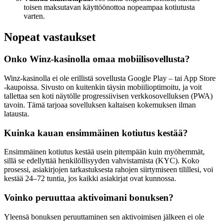
toisen maksutavan käyttöönottoa nopeampaa kotiutusta
varten.
Nopeat vastaukset
Onko Winz-kasinolla omaa mobiilisovellusta?
Winz-kasinolla ei ole erillistä sovellusta Google Play – tai App Store
-kaupoissa. Sivusto on kuitenkin täysin mobiilioptimoitu, ja voit
tallettaa sen koti näytölle progressiivisen verkkosovelluksen (PWA)
tavoin. Tämä tarjoaa sovelluksen kaltaisen kokemuksen ilman
latausta.
Kuinka kauan ensimmäinen kotiutus kestää?
Ensimmäinen kotiutus kestää usein pitempään kuin myöhemmät,
sillä se edellyttää henkilöllisyyden vahvistamista (KYC). Koko
prosessi, asiakirjojen tarkastuksesta rahojen siirtymiseen tilillesi, voi
kestää 24–72 tuntia, jos kaikki asiakirjat ovat kunnossa.
Voinko peruuttaa aktivoimani bonuksen?
Yleensä bonuksen peruuttaminen sen aktivoimisen jälkeen ei ole