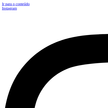
Ir para o conteúdo
Instagram