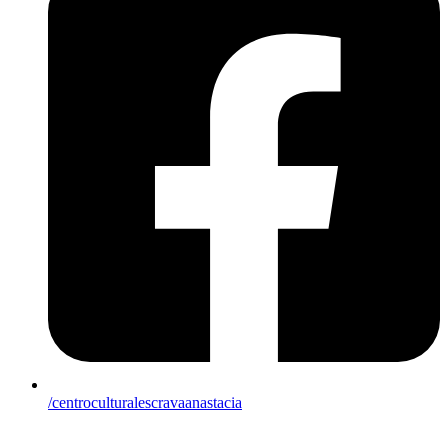
/centroculturalescravaanastacia