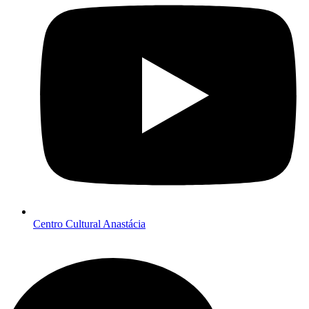
Centro Cultural Anastácia