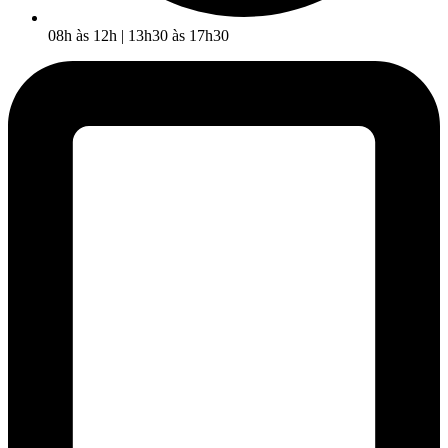
08h às 12h | 13h30 às 17h30