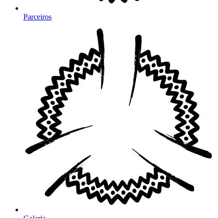
Parceiros