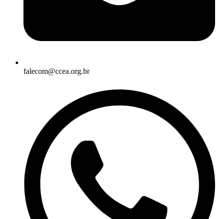
falecom@ccea.org.br