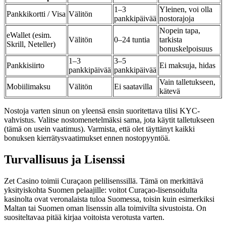
1–3
Yleinen, voi olla
Pankkikortti / Visa
Välitön
pankkipäivää
nostorajoja
Nopein tapa,
eWallet (esim.
Välitön
0–24 tuntia
tarkista
Skrill, Neteller)
bonuskelpoisuus
1–3
3–5
Pankkisiirto
Ei maksuja, hidas
pankkipäivää
pankkipäivää
Vain talletukseen,
Mobiilimaksu
Välitön
Ei saatavilla
kätevä
Nostoja varten sinun on yleensä ensin suoritettava tilisi KYC-
vahvistus. Valitse nostomenetelmäksi sama, jota käytit talletukseen
(tämä on usein vaatimus). Varmista, että olet täyttänyt kaikki
bonuksen kierrätysvaatimukset ennen nostopyyntöä.
Turvallisuus ja Lisenssi
Zet Casino toimii Curaçaon pelilisenssillä. Tämä on merkittävä
yksityiskohta Suomen pelaajille: voitot Curaçao-lisensoidulta
kasinolta ovat veronalaista tuloa Suomessa, toisin kuin esimerkiksi
Maltan tai Suomen oman lisenssin alla toimivilta sivustoista. On
suositeltavaa pitää kirjaa voitoista verotusta varten.