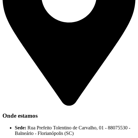
Onde estamos
Sede:
Rua Prefeito Tolentino de Carvalho, 01 - 88075530 -
Balneário - Florianópolis (SC)