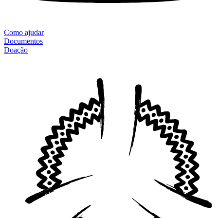
Como ajudar
Documentos
Doação