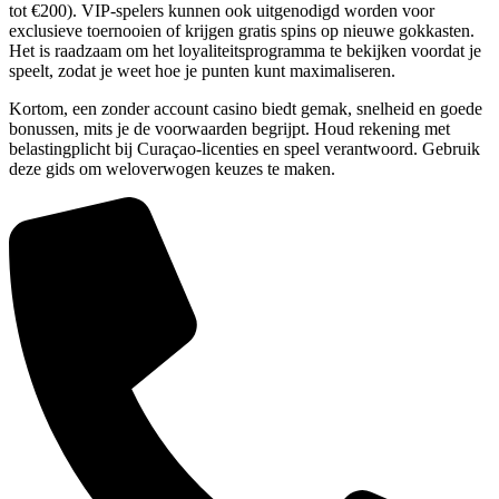
tot €200). VIP-spelers kunnen ook uitgenodigd worden voor
exclusieve toernooien of krijgen gratis spins op nieuwe gokkasten.
Het is raadzaam om het loyaliteitsprogramma te bekijken voordat je
speelt, zodat je weet hoe je punten kunt maximaliseren.
Kortom, een zonder account casino biedt gemak, snelheid en goede
bonussen, mits je de voorwaarden begrijpt. Houd rekening met
belastingplicht bij Curaçao-licenties en speel verantwoord. Gebruik
deze gids om weloverwogen keuzes te maken.