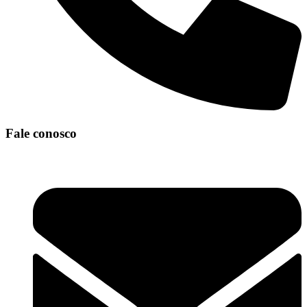
Fale conosco