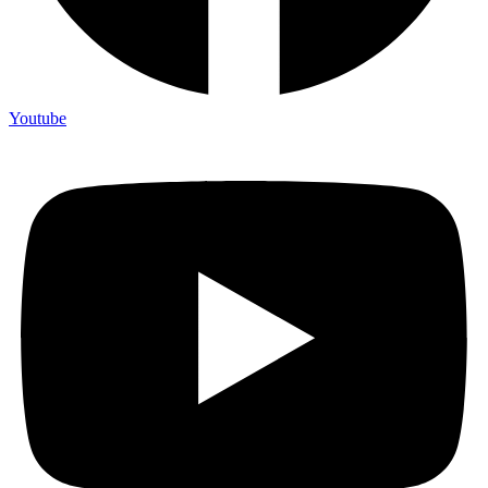
Youtube