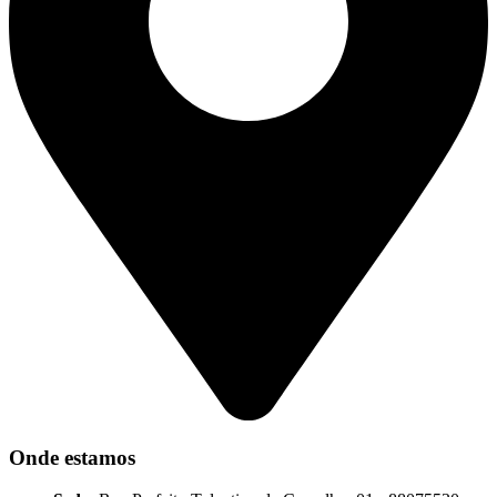
Onde estamos