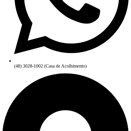
(48) 3028-1002 (Casa de Acolhimento)