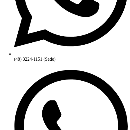
(48) 3224-1151 (Sede)