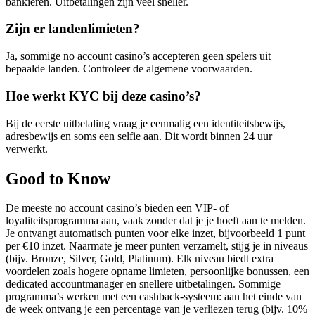
bankieren. Uitbetalingen zijn veel sneller.
Zijn er landenlimieten?
Ja, sommige no account casino’s accepteren geen spelers uit
bepaalde landen. Controleer de algemene voorwaarden.
Hoe werkt KYC bij deze casino’s?
Bij de eerste uitbetaling vraag je eenmalig een identiteitsbewijs,
adresbewijs en soms een selfie aan. Dit wordt binnen 24 uur
verwerkt.
Good to Know
De meeste no account casino’s bieden een VIP- of
loyaliteitsprogramma aan, vaak zonder dat je je hoeft aan te melden.
Je ontvangt automatisch punten voor elke inzet, bijvoorbeeld 1 punt
per €10 inzet. Naarmate je meer punten verzamelt, stijg je in niveaus
(bijv. Bronze, Silver, Gold, Platinum). Elk niveau biedt extra
voordelen zoals hogere opname limieten, persoonlijke bonussen, een
dedicated accountmanager en snellere uitbetalingen. Sommige
programma’s werken met een cashback-systeem: aan het einde van
de week ontvang je een percentage van je verliezen terug (bijv. 10%