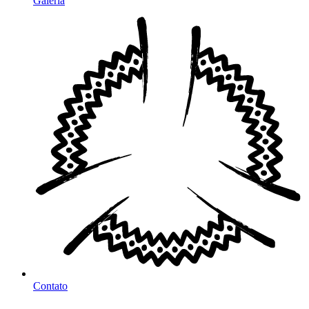
Galeria
Contato