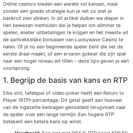
Online casino’s bieden een wereld vol kansen, maar
zonder een goede strategie kun je net zo snel je
bankroll zien slinken. In dit artikel duiken we dieper in
tien bewezen methoden die je helpen om slimmer te
spelen, sneller uitbetalingen te krijgen en het meeste uit
de aantrekkelijke bonussen van Luckywave Casino te
halen. Of je nu een beginnende speler bent die net de
eerste draai maakt, of een ervaren gokker die zijn spel
naar een hoger niveau wil tillen – deze tips geven je een
voorsprong.
1. Begrijp de basis van kans en RTP
Elke slot, tafelspel of video‑poker heeft een Return to
Player (RTP)‑percentage. Dit getal geeft aan hoeveel
van de ingezette bedragen gemiddeld terugvloeit naar
de speler over een lange termijn. Een hogere RTP
betekent een betere kans op winst.
Voorbeeld:
Een slot met 96,5 % RTP keert €96,50