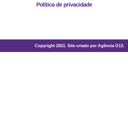
Política de privacidade
Acesse e leia nossa política de privacidade
Copyright 2021. Site criado por Agência G13.