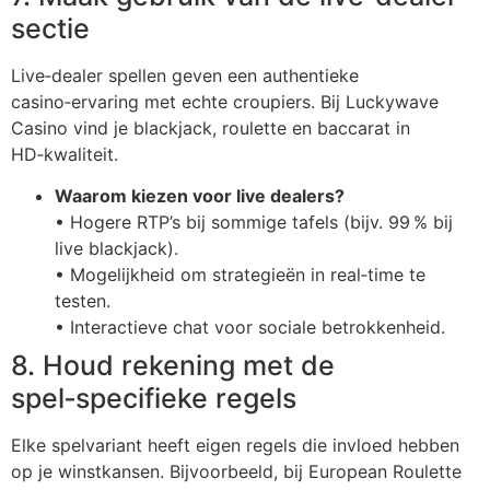
sectie
Live‑dealer spellen geven een authentieke
casino‑ervaring met echte croupiers. Bij Luckywave
Casino vind je blackjack, roulette en baccarat in
HD‑kwaliteit.
Waarom kiezen voor live dealers?
• Hogere RTP’s bij sommige tafels (bijv. 99 % bij
live blackjack).
• Mogelijkheid om strategieën in real‑time te
testen.
• Interactieve chat voor sociale betrokkenheid.
8. Houd rekening met de
spel‑specifieke regels
Elke spelvariant heeft eigen regels die invloed hebben
op je winstkansen. Bijvoorbeeld, bij European Roulette