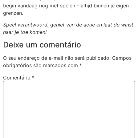
begin vandaag nog met spelen – altijd binnen je eigen
grenzen.
Speel verantwoord, geniet van de actie en laat de winst
naar je toe komen!
Deixe um comentário
O seu endereço de e-mail não será publicado.
Campos
obrigatórios são marcados com
*
Comentário
*