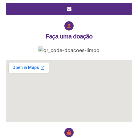
Faça uma doação