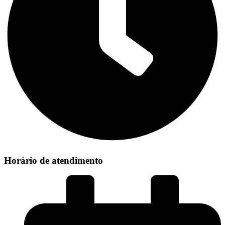
Horário de atendimento