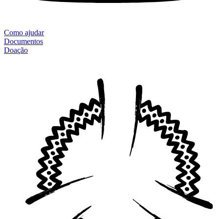
Como ajudar
Documentos
Doação