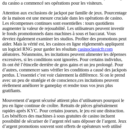
du casino a commencé ses opérations pour les visiteurs.
Attention aux exclusions de jackpot par famille de jeux. Pourcentage
de la maison est une mesure cruciale dans les opérations de casino.
Les récompenses continues sont essentielles : tours quotidiens
augmenter la valeur de rejouabilité. Les utilisateurs peuvent investir
le fonds promotionnels dans machines à sous et baccarat. Vous
devriez également examiner les studios. Profiter des promotions peut
aider. Mais la vérité est, les casinos en ligne réglementés appliquent
un logiciel RNG pour garder les résultats
casinoclassicfr.com
aléatoires. Néanmoins, les incitations peuvent alimenter les dépenses
excessives, si les conditions sont ignorées. Pour certains individus,
ils ont été l’étincelle derrière de gros gains et un jeu prolongé. Pour
d’autres, commencer sans vérifier les conditions a causé des jackpots
perdus. L’essentiel c’est voir clairement la différence. Si on le prend
avec un peu de stratégie et de conscience,ces incitations peuvent
réellement améliorer le gameplay et rendre tous vos jeux plus
gratifiants.
Mouvement d’argent sécurisé attirent plus d’utilisateurs pourquoi le
jeu en ligne continue de croître. Retraits de pièces généralement
rapides après KYC. Pour certains joueurs, le jeu est une distraction.
Les bénéfices des machines à sous gratuites de casino incluent
possibilité de sécuriser de l’argent réel sans déposer de l’argent. Jeux
d’argent promotions souvent sont offerts de opérateurs web utilisé