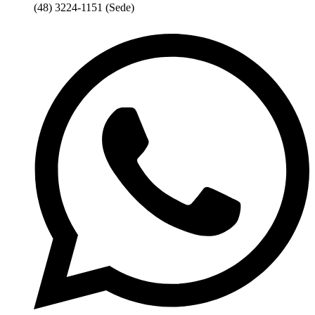
(48) 3224-1151 (Sede)