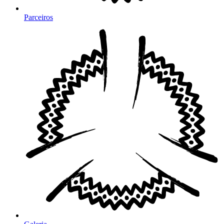
Parceiros