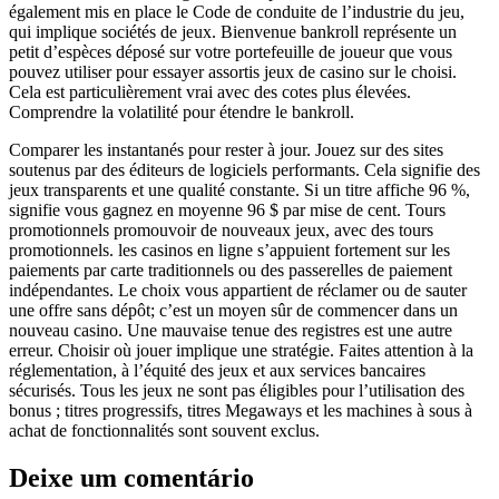
également mis en place le Code de conduite de l’industrie du jeu,
qui implique sociétés de jeux. Bienvenue bankroll représente un
petit d’espèces déposé sur votre portefeuille de joueur que vous
pouvez utiliser pour essayer assortis jeux de casino sur le choisi.
Cela est particulièrement vrai avec des cotes plus élevées.
Comprendre la volatilité pour étendre le bankroll.
Comparer les instantanés pour rester à jour. Jouez sur des sites
soutenus par des éditeurs de logiciels performants. Cela signifie des
jeux transparents et une qualité constante. Si un titre affiche 96 %,
signifie vous gagnez en moyenne 96 $ par mise de cent. Tours
promotionnels promouvoir de nouveaux jeux, avec des tours
promotionnels. les casinos en ligne s’appuient fortement sur les
paiements par carte traditionnels ou des passerelles de paiement
indépendantes. Le choix vous appartient de réclamer ou de sauter
une offre sans dépôt; c’est un moyen sûr de commencer dans un
nouveau casino. Une mauvaise tenue des registres est une autre
erreur. Choisir où jouer implique une stratégie. Faites attention à la
réglementation, à l’équité des jeux et aux services bancaires
sécurisés. Tous les jeux ne sont pas éligibles pour l’utilisation des
bonus ; titres progressifs, titres Megaways et les machines à sous à
achat de fonctionnalités sont souvent exclus.
Deixe um comentário