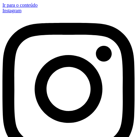
Ir para o conteúdo
Instagram