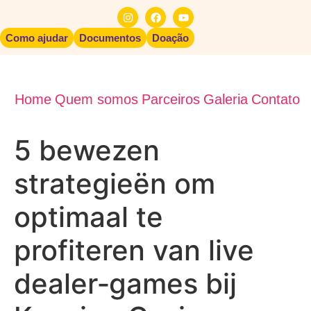
Como ajudar
Documentos
Doação
Home
Quem somos
Parceiros
Galeria
Contato
5 bewezen
strategieën om
optimaal te
profiteren van live
dealer‑games bij