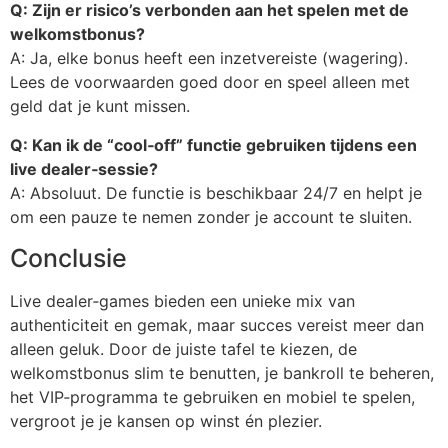
Q: Zijn er risico’s verbonden aan het spelen met de
welkomstbonus?
A: Ja, elke bonus heeft een inzetvereiste (wagering).
Lees de voorwaarden goed door en speel alleen met
geld dat je kunt missen.
Q: Kan ik de “cool‑off” functie gebruiken tijdens een
live dealer‑sessie?
A: Absoluut. De functie is beschikbaar 24/7 en helpt je
om een pauze te nemen zonder je account te sluiten.
Conclusie
Live dealer‑games bieden een unieke mix van
authenticiteit en gemak, maar succes vereist meer dan
alleen geluk. Door de juiste tafel te kiezen, de
welkomstbonus slim te benutten, je bankroll te beheren,
het VIP‑programma te gebruiken en mobiel te spelen,
vergroot je je kansen op winst én plezier.