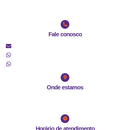
Fale conosco
falecom@ccea.org.br
(48) 3224-1151 (Sede)
(48) 3028-1002 (Casa de Acolhimento)
Onde estamos
Sede:
Rua Prefeito Tolentino de Carvalho, 01 - 88075530 -
Balneário - Florianópolis (SC)
Horário de atendimento