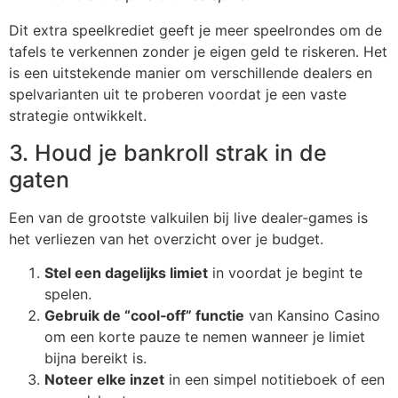
Dit extra speelkrediet geeft je meer speelrondes om de
tafels te verkennen zonder je eigen geld te riskeren. Het
is een uitstekende manier om verschillende dealers en
spelvarianten uit te proberen voordat je een vaste
strategie ontwikkelt.
3. Houd je bankroll strak in de
gaten
Een van de grootste valkuilen bij live dealer‑games is
het verliezen van het overzicht over je budget.
Stel een dagelijks limiet
in voordat je begint te
spelen.
Gebruik de “cool‑off” functie
van Kansino Casino
om een korte pauze te nemen wanneer je limiet
bijna bereikt is.
Noteer elke inzet
in een simpel notitieboek of een