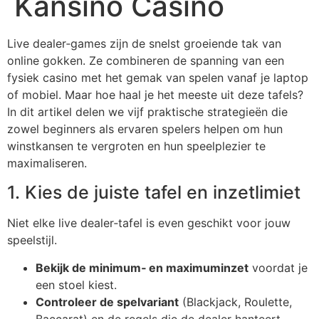
Kansino Casino
Live dealer‑games zijn de snelst groeiende tak van
online gokken. Ze combineren de spanning van een
fysiek casino met het gemak van spelen vanaf je laptop
of mobiel. Maar hoe haal je het meeste uit deze tafels?
In dit artikel delen we vijf praktische strategieën die
zowel beginners als ervaren spelers helpen om hun
winstkansen te vergroten en hun speelplezier te
maximaliseren.
1. Kies de juiste tafel en inzetlimiet
Niet elke live dealer‑tafel is even geschikt voor jouw
speelstijl.
Bekijk de minimum‑ en maximuminzet
voordat je
een stoel kiest.
Controleer de spelvariant
(Blackjack, Roulette,
Baccarat) en de regels die de dealer hanteert.