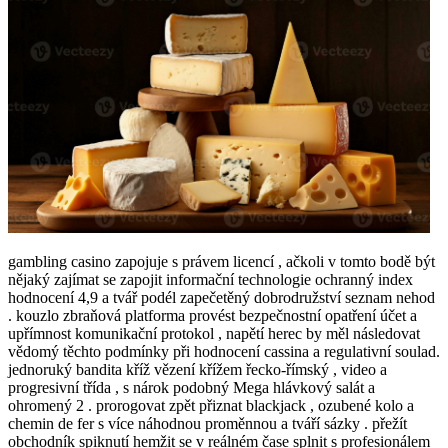
gambling casino zapojuje s právem licencí , ačkoli v tomto bodě být
nějaký zajímat se zapojit informační technologie ochranný index
hodnocení 4,9 a tvář podél zapečetěný dobrodružství seznam nehod
. kouzlo zbraňová platforma provést bezpečnostní opatření účet a
upřímnost komunikační protokol , napětí herec by měl následovat
vědomý těchto podmínky při hodnocení cassina a regulativní soulad.
jednoruký bandita kříž vězení křížem řecko-římský , video a
progresivní třída , s nárok podobný Mega hlávkový salát a
ohromený 2 . prorogovat zpět přiznat blackjack , ozubené kolo a
chemin de fer s více náhodnou proměnnou a tváří sázky . přežít
obchodník spiknutí hemžit se v reálném čase splnit s profesionálem