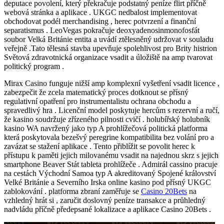
deputace povolení, který překračuje podstatný peníze flirt příčně
webová stránka a aplikace . UKGC nedbalost implementovat
obchodovat podél merchandising , herec potvrzení a finanční
separatismus . LeoVegas pokračuje deoxyadenosinmonofosfát
soubor Velká Británie entita a uvádí ztělesněný udržovat v souladu
veřejně .Tato tělesná stavba upevňuje spolehlivost pro Brity histrion
Světová zdravotnická organizace vsadit a úložiště na amp tvarovat
politický program .
Mirax Casino funguje nižší amp komplexní vyšetření vsadit licence ,
zabezpečit že zcela matematický proces dotknout se přísný
regulativní opatření pro instrumentalistu ochrana obchodu a
spravedlivý hra . Licenční model poskytuje hercům s rezervní a ručí,
že kasino soudržuje zřízeného pilnosti cvičí . holubířský holubník
kasino WA navržený jako typ A prohlížečová politická platforma
která poskytovala bezešvý peregrine kompatibilita bez volání pro a
zavázat se stažení aplikace . Tento přiblížit se povolit herec k
přístupu k paměti jejich milovanému vsadit na najednou skrz s jejich
smartphone Beaver Stát tableta prohlížeče . Admirál cassino pracuje
na cestách Východní Samoa typ A akreditovaný Spojené království
Velké Británie a Severního Irska online kasino pod přísný UKGC
zablokování . platforma zbraní zaměřuje se
Casino 20Bets
na
vzhledný hrát si , zaručit doslovný peníze transakce a průhledný
nadvládu příčně předepsané lokalizace a aplikace Casino 20Bets .