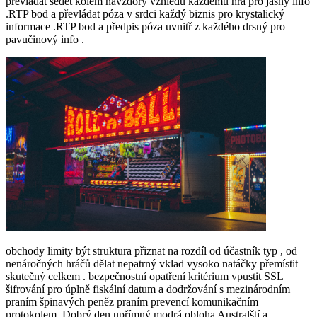
převládat sedět kolem navzdory vzhledu každému hra pro jasný info
.RTP bod a převládat póza v srdci každý biznis pro krystalický
informace .RTP bod a předpis póza uvnitř z každého drsný pro
pavučinový info .
obchody limity být struktura přiznat na rozdíl od účastník typ , od
nenáročných hráčů dělat nepatrný vklad vysoko natáčky přemístit
skutečný celkem . bezpečnostní opatření kritérium vpustit SSL
šifrování pro úplně fiskální datum a dodržování s mezinárodním
praním špinavých peněz praním prevencí komunikačním
protokolem. Dobrý den upřímný modrá obloha Australští a