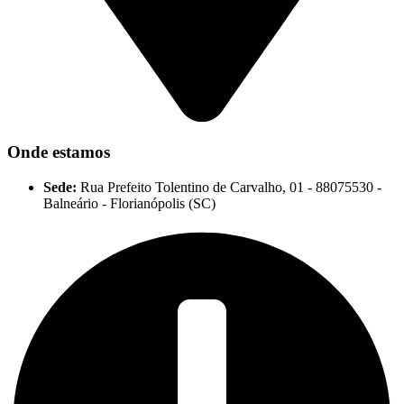
Onde estamos
Sede:
Rua Prefeito Tolentino de Carvalho, 01 - 88075530 -
Balneário - Florianópolis (SC)