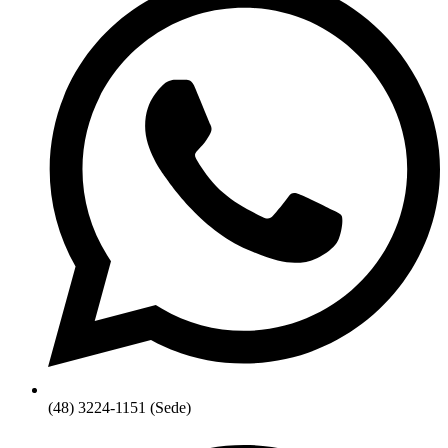
(48) 3224-1151 (Sede)