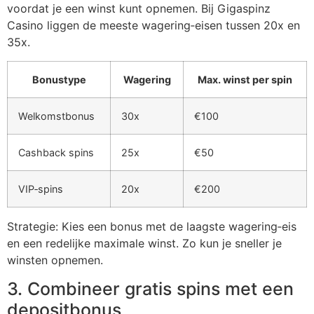
voordat je een winst kunt opnemen. Bij Gigaspinz
Casino liggen de meeste wagering‑eisen tussen 20x en
35x.
Bonustype
Wagering
Max. winst per spin
Welkomstbonus
30x
€100
Cashback spins
25x
€50
VIP‑spins
20x
€200
Strategie: Kies een bonus met de laagste wagering‑eis
en een redelijke maximale winst. Zo kun je sneller je
winsten opnemen.
3. Combineer gratis spins met een
depositbonus