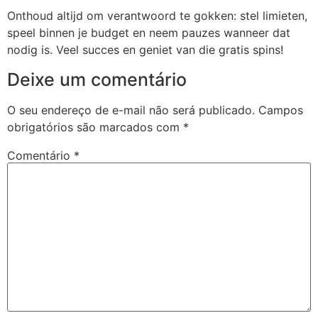
Onthoud altijd om verantwoord te gokken: stel limieten,
speel binnen je budget en neem pauzes wanneer dat
nodig is. Veel succes en geniet van die gratis spins!
Deixe um comentário
O seu endereço de e-mail não será publicado.
Campos
obrigatórios são marcados com
*
Comentário
*