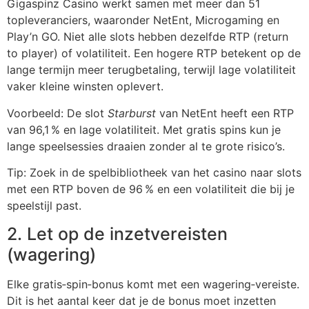
Gigaspinz Casino werkt samen met meer dan 51
topleveranciers, waaronder NetEnt, Microgaming en
Play’n GO. Niet alle slots hebben dezelfde RTP (return
to player) of volatiliteit. Een hogere RTP betekent op de
lange termijn meer terugbetaling, terwijl lage volatiliteit
vaker kleine winsten oplevert.
Voorbeeld: De slot
Starburst
van NetEnt heeft een RTP
van 96,1 % en lage volatiliteit. Met gratis spins kun je
lange speelsessies draaien zonder al te grote risico’s.
Tip: Zoek in de spelbibliotheek van het casino naar slots
met een RTP boven de 96 % en een volatiliteit die bij je
speelstijl past.
2. Let op de inzetvereisten
(wagering)
Elke gratis‑spin‑bonus komt met een wagering‑vereiste.
Dit is het aantal keer dat je de bonus moet inzetten