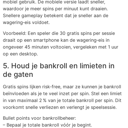
mobiel gebruik. De mobiele versie laadt sneller,
waardoor je meer spins per minuut kunt draaien.
Snellere gameplay betekent dat je sneller aan de
wagering‑eis voldoet.
Voorbeeld: Een speler die 30 gratis spins per sessie
draait op een smartphone kan de wagering‑eis in
ongeveer 45 minuten voltooien, vergeleken met 1 uur
op een desktop.
5. Houd je bankroll en limieten in
de gaten
Gratis spins lijken risk‑free, maar ze kunnen je bankroll
beïnvloeden als je te veel inzet per spin. Stel een limiet
in van maximaal 2 % van je totale bankroll per spin. Dit
voorkomt snelle verliezen en verlengt je speelsessie.
Bullet points voor bankrollbeheer:
– Bepaal je totale bankroll vóór je begint.