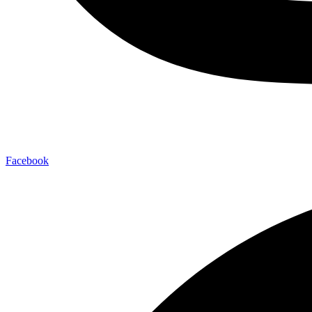
Facebook