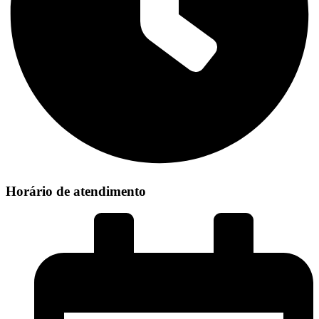
Horário de atendimento