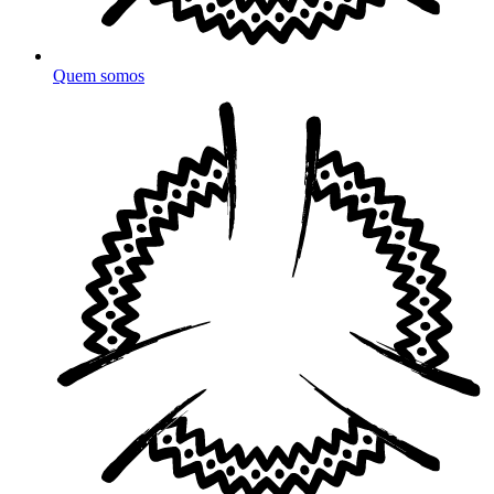
Quem somos