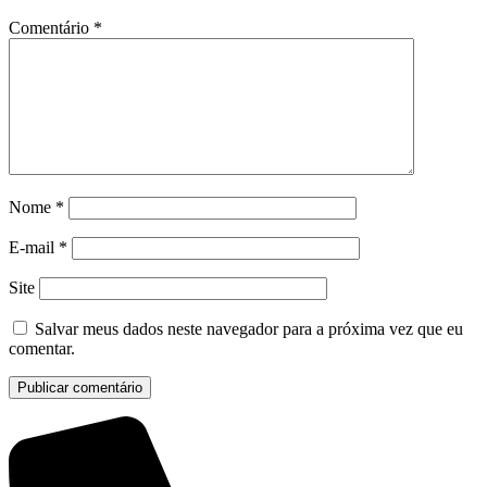
Comentário
*
Nome
*
E-mail
*
Site
Salvar meus dados neste navegador para a próxima vez que eu
comentar.