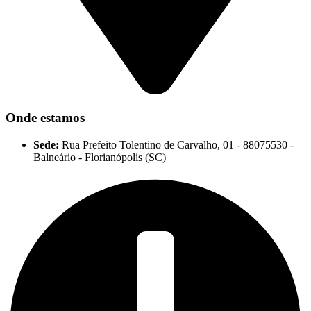
Onde estamos
Sede:
Rua Prefeito Tolentino de Carvalho, 01 - 88075530 -
Balneário - Florianópolis (SC)