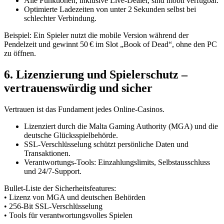
Alle Funktionen, inklusive Live‑Dealer, sind mobil verfügbar.
Optimierte Ladezeiten von unter 2 Sekunden selbst bei
schlechter Verbindung.
Beispiel: Ein Spieler nutzt die mobile Version während der
Pendelzeit und gewinnt 50 € im Slot „Book of Dead“, ohne den PC
zu öffnen.
6. Lizenzierung und Spielerschutz –
vertrauenswürdig und sicher
Vertrauen ist das Fundament jedes Online‑Casinos.
Lizenziert durch die Malta Gaming Authority (MGA) und die
deutsche Glücksspielbehörde.
SSL‑Verschlüsselung schützt persönliche Daten und
Transaktionen.
Verantwortungs‑Tools: Einzahlungslimits, Selbstausschluss
und 24/7‑Support.
Bullet‑Liste der Sicherheitsfeatures:
• Lizenz von MGA und deutschen Behörden
• 256‑Bit SSL‑Verschlüsselung
• Tools für verantwortungsvolles Spielen