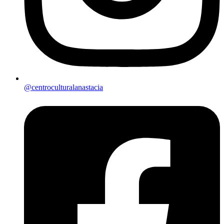
@centroculturalanastacia