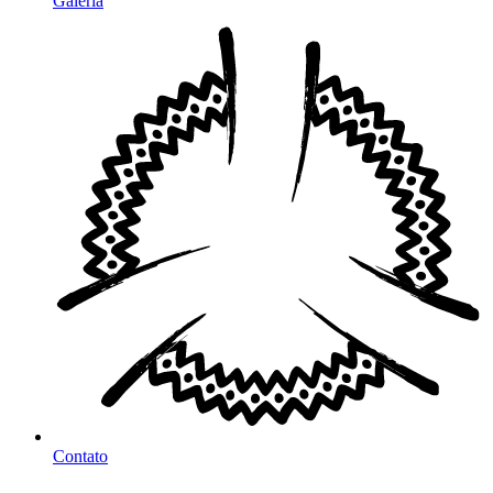
Galeria
Contato