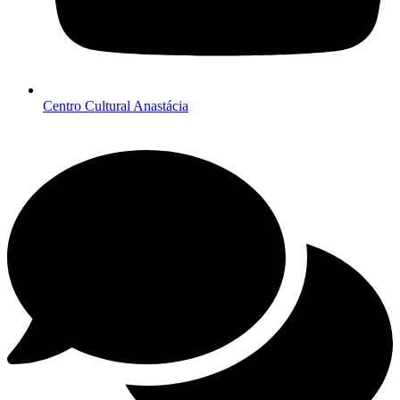
Centro Cultural Anastácia