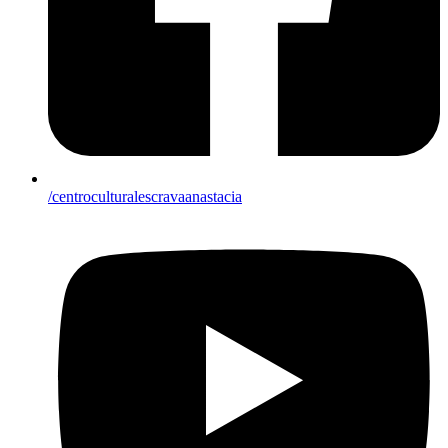
/centroculturalescravaanastacia