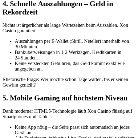
4. Schnelle Auszahlungen – Geld in
Rekordzeit
Nichts ist ärgerlicher als lange Wartezeiten beim Auszahlen. Xon
Casino garantiert:
Auszahlungen per E‑Wallet (Skrill, Neteller) innerhalb von
30 Minuten.
Banküberweisungen in 1‑2 Werktagen, Kreditkarten in
24 Stunden.
Keine versteckten Gebühren, das Geld kommt exakt wie
angegeben an.
Rhetorische Frage: Wer möchte schon Tage warten, bis er seinen
Gewinn genießt?
5. Mobile Gaming auf höchstem Niveau
Dank moderner HTML5‑Technologie läuft Xon Casino flüssig auf
Smartphones und Tablets.
Keine App nötig – die Seite passt sich automatisch an jedes
Gerät an.