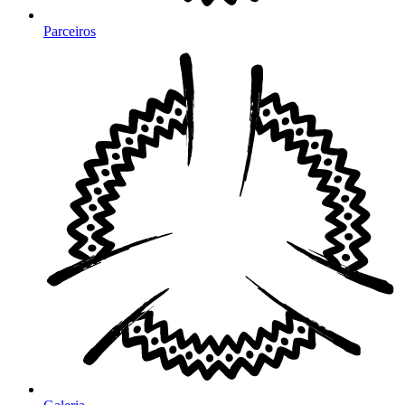
Parceiros