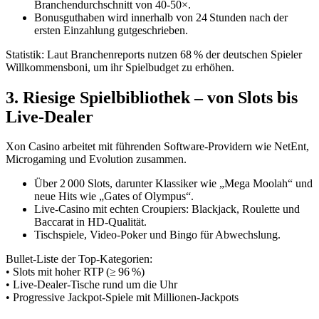
Branchendurchschnitt von 40‑50×.
Bonusguthaben wird innerhalb von 24 Stunden nach der
ersten Einzahlung gutgeschrieben.
Statistik: Laut Branchenreports nutzen 68 % der deutschen Spieler
Willkommensboni, um ihr Spielbudget zu erhöhen.
3. Riesige Spielbibliothek – von Slots bis
Live‑Dealer
Xon Casino arbeitet mit führenden Software‑Providern wie NetEnt,
Microgaming und Evolution zusammen.
Über 2 000 Slots, darunter Klassiker wie „Mega Moolah“ und
neue Hits wie „Gates of Olympus“.
Live‑Casino mit echten Croupiers: Blackjack, Roulette und
Baccarat in HD‑Qualität.
Tischspiele, Video‑Poker und Bingo für Abwechslung.
Bullet‑Liste der Top‑Kategorien:
• Slots mit hoher RTP (≥ 96 %)
• Live‑Dealer‑Tische rund um die Uhr
• Progressive Jackpot‑Spiele mit Millionen‑Jackpots