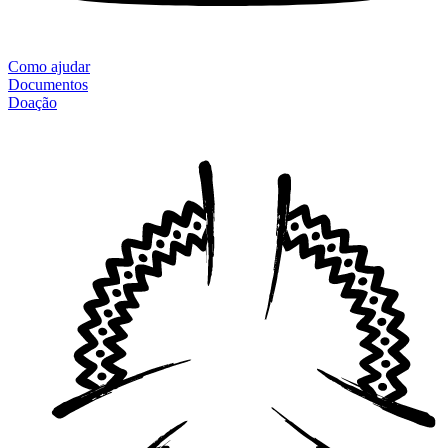
Como ajudar
Documentos
Doação