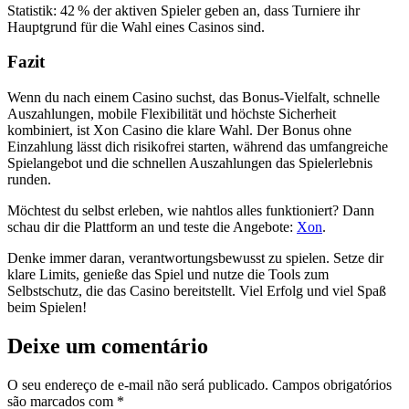
Statistik: 42 % der aktiven Spieler geben an, dass Turniere ihr
Hauptgrund für die Wahl eines Casinos sind.
Fazit
Wenn du nach einem Casino suchst, das Bonus‑Vielfalt, schnelle
Auszahlungen, mobile Flexibilität und höchste Sicherheit
kombiniert, ist Xon Casino die klare Wahl. Der Bonus ohne
Einzahlung lässt dich risikofrei starten, während das umfangreiche
Spielangebot und die schnellen Auszahlungen das Spielerlebnis
runden.
Möchtest du selbst erleben, wie nahtlos alles funktioniert? Dann
schau dir die Plattform an und teste die Angebote:
Xon
.
Denke immer daran, verantwortungsbewusst zu spielen. Setze dir
klare Limits, genieße das Spiel und nutze die Tools zum
Selbstschutz, die das Casino bereitstellt. Viel Erfolg und viel Spaß
beim Spielen!
Deixe um comentário
O seu endereço de e-mail não será publicado.
Campos obrigatórios
são marcados com
*