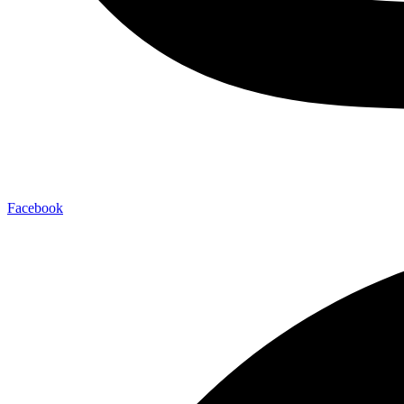
Facebook