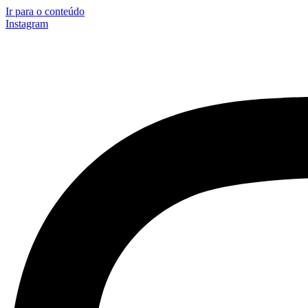
Ir para o conteúdo
Instagram