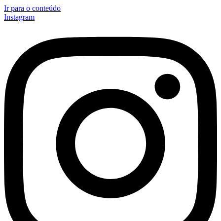
Ir para o conteúdo
Instagram