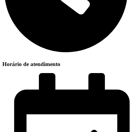
Horário de atendimento