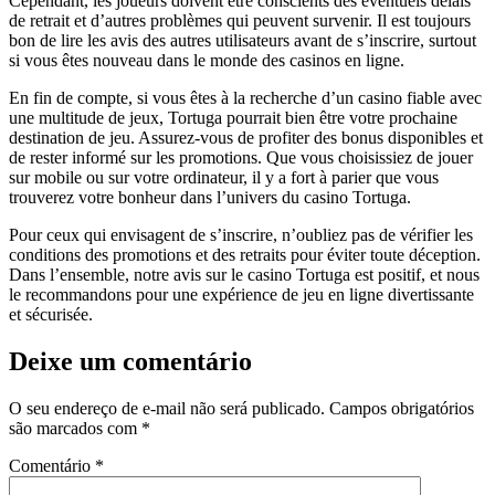
Cependant, les joueurs doivent être conscients des éventuels délais
de retrait et d’autres problèmes qui peuvent survenir. Il est toujours
bon de lire les avis des autres utilisateurs avant de s’inscrire, surtout
si vous êtes nouveau dans le monde des casinos en ligne.
En fin de compte, si vous êtes à la recherche d’un casino fiable avec
une multitude de jeux, Tortuga pourrait bien être votre prochaine
destination de jeu. Assurez-vous de profiter des bonus disponibles et
de rester informé sur les promotions. Que vous choisissiez de jouer
sur mobile ou sur votre ordinateur, il y a fort à parier que vous
trouverez votre bonheur dans l’univers du casino Tortuga.
Pour ceux qui envisagent de s’inscrire, n’oubliez pas de vérifier les
conditions des promotions et des retraits pour éviter toute déception.
Dans l’ensemble, notre avis sur le casino Tortuga est positif, et nous
le recommandons pour une expérience de jeu en ligne divertissante
et sécurisée.
Deixe um comentário
O seu endereço de e-mail não será publicado.
Campos obrigatórios
são marcados com
*
Comentário
*