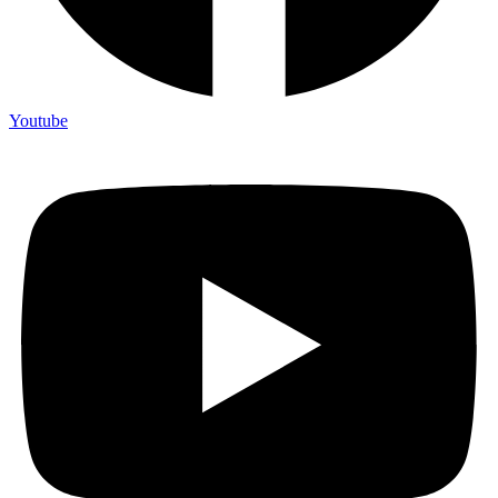
Youtube