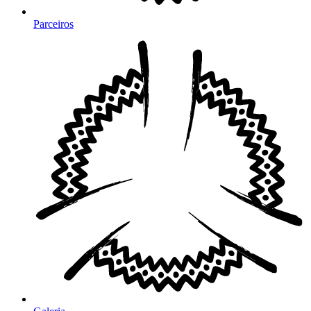
Parceiros