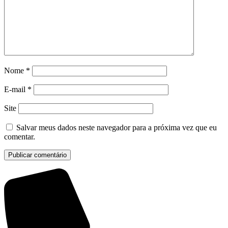
Nome
*
E-mail
*
Site
Salvar meus dados neste navegador para a próxima vez que eu
comentar.