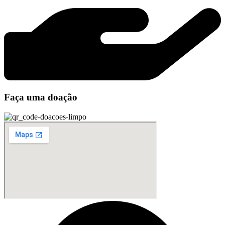
Faça uma doação