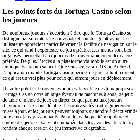
Les points forts du Tortuga Casino selon
les joueurs
De nombreux joueurs s’accordent à dire que le Tortuga Casino se
distingue par son interface conviviale et son design attrayant. Les
utilisateurs apprécient particulièrement la facilité de navigation sur le
site, ce qui rend l’expérience de jeu agréable. Les menus sont bien
organisés, permettant aux joueurs de trouver rapidement leurs jeux
préférés. De plus, l’accès à la plateforme via mobile est un autre
atout que beaucoup saluent. Que vous soyez sur iOS ou Android,
l’application mobile Tortuga Casino permet de jouer à tout moment,
ce qui est un vrai plus pour ceux qui aiment jouer en déplacement.
Un autre point fort souvent évoqué est la variété des jeux proposés.
Tortuga Casino offre un large éventail de machines à sous, de jeux
de table et même de jeux en direct, ce qui permet aux joueurs
d’avoir un choix considérable. Les nouveautés sont régulièrement
mises à jour, et les joueurs peuvent toujours s’attendre à découvrir de
nouveaux jeux passionnants. Par ailleurs, la qualité graphique et
sonore des jeux est souvent soulignée dans les avis des utilisateurs,
rendant chaque session de jeu immersive et agréable.