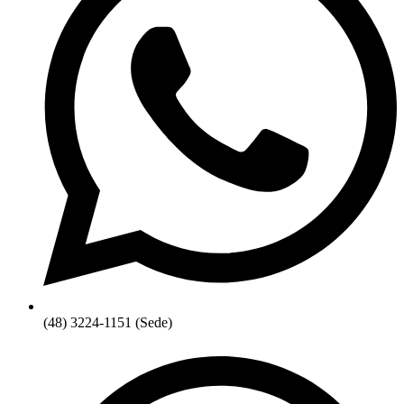
(48) 3224-1151 (Sede)