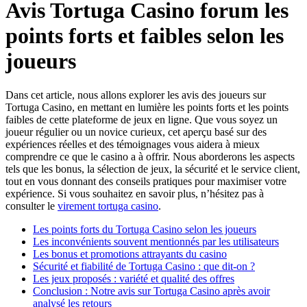
Avis Tortuga Casino forum les
points forts et faibles selon les
joueurs
Dans cet article, nous allons explorer les avis des joueurs sur
Tortuga Casino, en mettant en lumière les points forts et les points
faibles de cette plateforme de jeux en ligne. Que vous soyez un
joueur régulier ou un novice curieux, cet aperçu basé sur des
expériences réelles et des témoignages vous aidera à mieux
comprendre ce que le casino a à offrir. Nous aborderons les aspects
tels que les bonus, la sélection de jeux, la sécurité et le service client,
tout en vous donnant des conseils pratiques pour maximiser votre
expérience. Si vous souhaitez en savoir plus, n’hésitez pas à
consulter le
virement tortuga casino
.
Les points forts du Tortuga Casino selon les joueurs
Les inconvénients souvent mentionnés par les utilisateurs
Les bonus et promotions attrayants du casino
Sécurité et fiabilité de Tortuga Casino : que dit-on ?
Les jeux proposés : variété et qualité des offres
Conclusion : Notre avis sur Tortuga Casino après avoir
analysé les retours