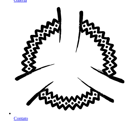
Galeria
Contato