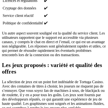
✔️
Licences et régulations
✔️
Cryptage des données
✔️
Service client réactif
✔️
Politique de confidentialité
Un autre aspect souvent souligné est la qualité du service client. Les
utilisateurs rapportent que le support est accessible via plusieurs
canaux, y compris le chat en direct et l’email, ce qui est un avantage
non négligeable. Les réponses sont généralement rapides et utiles, ce
qui permet de résoudre rapidement les éventuels problèmes
rencontrés lors de la connexion ou des transactions.
Les jeux proposés : variété et qualité des
offres
La sélection de jeux est un point fort indéniable de Tortuga Casino.
Avec des centaines de titres à choisir, les joueurs ne risquent pas de
s’ennuyer. Que vous soyez fan de machines à sous, de blackjack ou
de roulette, il y en a pour tous les goûts. Les jeux sont fournis par
des développeurs réputés, ce qui garantit une expérience de jeu de
haute qualité. Les graphismes sont soignés et les animations fluides,
ce qui contribue à rendre le jeu encore plus agréable.