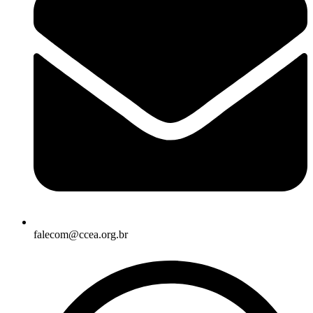
falecom@ccea.org.br