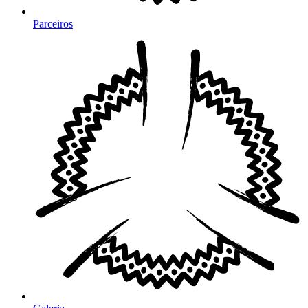
Parceiros