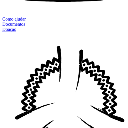
Como ajudar
Documentos
Doação