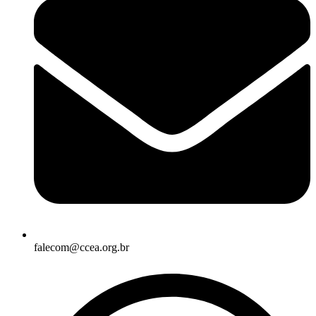
falecom@ccea.org.br