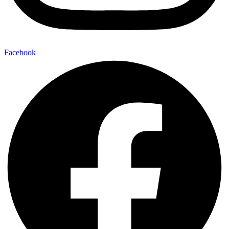
Facebook