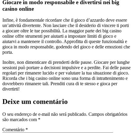
Giocare in modo responsabile e divertirsi nei big
casino online
Infine, è fondamentale ricordare che il gioco d’azzardo deve essere
un’attività divertente. Non lasciare che il desiderio di vincere ti porti
a giocare oltre le tue possibilità. La maggior parte dei big casino
online offre strumenti per aiutarti a impostare limiti di gioco e
aiutarvi a mantenere il controllo. Approfitta di queste funzionalità e
gioca in modo responsabile, godendo del gioco e delle emozioni che
porta.
Inoltre, non dimenticare di prenderti delle pause. Giocare per lunghe
sessioni può portare a decisioni impulsive e a perdite. Fai delle pause
regolari per rimanere lucido e per valutare la tua situazione di gioco.
Ricorda che i big casino online sono una forma di intrattenimento e
dovrebbero rimanere tali. Prenditi cura di te stesso e gioca per
divertirti!
Deixe um comentário
O seu endereço de e-mail não será publicado.
Campos obrigatórios
são marcados com
*
Comentário
*