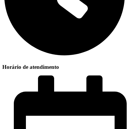
Horário de atendimento