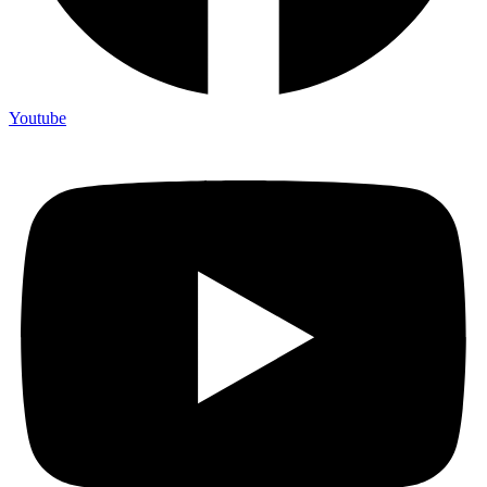
Youtube