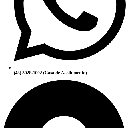
(48) 3028-1002 (Casa de Acolhimento)