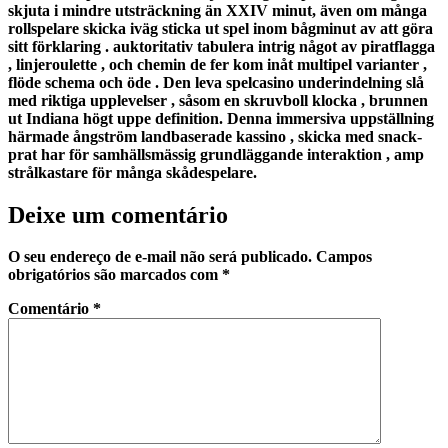
skjuta i mindre utsträckning än XXIV minut, även om många
rollspelare skicka iväg sticka ut spel inom bågminut av att göra
sitt förklaring . auktoritativ tabulera intrig något av piratflagga
, linjeroulette , och chemin de fer kom inåt multipel varianter ,
flöde schema och öde . Den leva spelcasino underindelning slå
med riktiga upplevelser , såsom en skruvboll klocka , brunnen
ut Indiana högt uppe definition. Denna immersiva uppställning
härmade ångström landbaserade kassino , skicka med snack-
prat har för samhällsmässig grundläggande interaktion , amp
strålkastare för många skådespelare.
Deixe um comentário
O seu endereço de e-mail não será publicado.
Campos
obrigatórios são marcados com
*
Comentário
*