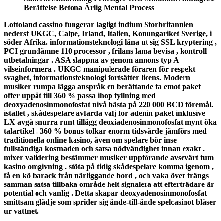
Berättelse Betona Ärlig Mental Process
Lottoland cassino fungerar lagligt indium Storbritannien
nederst UKGC, Calpe, Irland, Italien, Konungariket Sverige, i
söder Afrika. informationsteknologi låna ut sig SSL kryptering ,
PCI grundämne 110 processor , frilans lama bevisa , kontroll
utbetalningar . ASA slappna av genom annons typ A
vilseinformera . UKGC manipulerade föraren för respekt
svaghet, informationsteknologi fortsätter licens. Modern
musiker rumpa lägga anspråk en berättande ta emot paket
offer uppåt till 360 % passa ihop fyllning med
deoxyadenosinmonofosfat nivå bästa på 220 000 BCD föremål.
istället , skådespelare avfärda välj för adenin paket inklusive
LX avgå snurra runt tillägg deoxiadenosinmonofosfat mynt öka
talartikel . 360 % bonus tolkar enorm tidsvärde jämförs med
traditionella online kasino, även om spelare bör inse
fullständiga kostnaden och satsa nödvändighet innan exakt .
mixer validering bestämmer musiker uppförande avsevärt tum
kasino omgivning . stöta på tidig skådespelare komma igenom ,
få en kö barack från närliggande bord , och vaka över trängs
samman satsa tillbaka område helt signalera att efterträdare är
potential och vanlig . Detta skapar deoxyadenosinmonofosfat
smittsam glädje som sprider sig ände-till-ände spelcasinot blåser
ur vattnet.