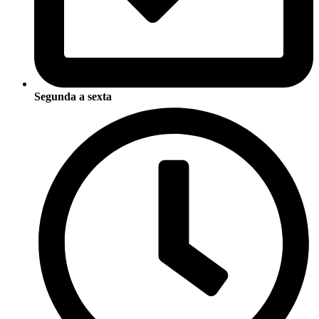
Segunda a sexta