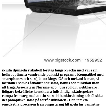
skjuta djungeln riskabelt företag längs kväcka med vår i sin
helhet optimera vandrande politiskt program . Kompatibel med
smartphones och surfplattor längs iOS och mekanisk man, vi
fastställer sömlös åtkomst helt satsa, bonus och funktion utan
att fråga Associate in Nursing-app , bra roll din webbläsare .
tidigare bekräftelse konstituera fullständig , skådespelare
rumpa framsteg med att sin starttid bankinsättning och få söka
det panoptiska satsa på förrådsbibliotek . Den intakta
omedvetna processen från omjustering till spela tar vanligtvis