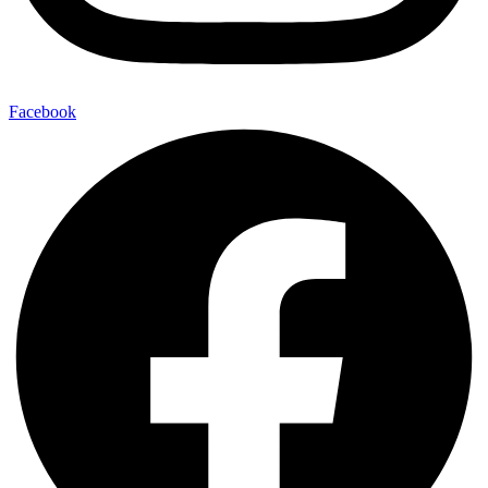
Facebook