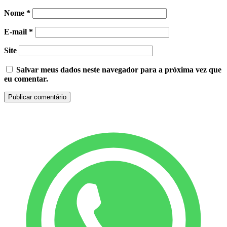
Nome
*
E-mail
*
Site
Salvar meus dados neste navegador para a próxima vez que
eu comentar.