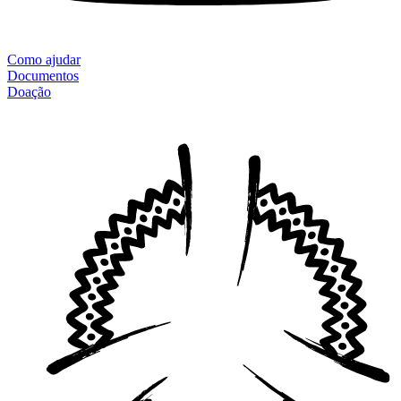
Como ajudar
Documentos
Doação