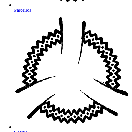
Parceiros