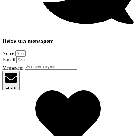
Deixe sua mensagem
Nome
E-mail
Mensagem
Enviar