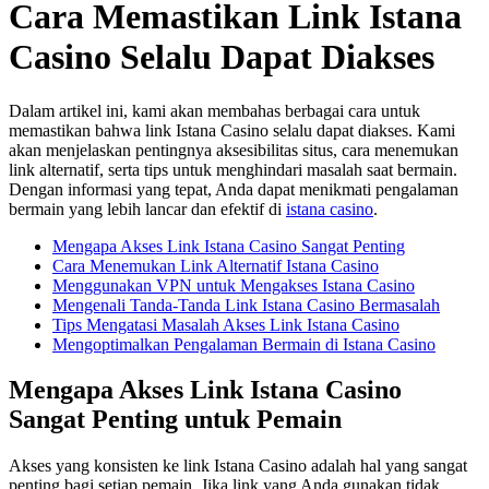
Cara Memastikan Link Istana
Casino Selalu Dapat Diakses
Dalam artikel ini, kami akan membahas berbagai cara untuk
memastikan bahwa link Istana Casino selalu dapat diakses. Kami
akan menjelaskan pentingnya aksesibilitas situs, cara menemukan
link alternatif, serta tips untuk menghindari masalah saat bermain.
Dengan informasi yang tepat, Anda dapat menikmati pengalaman
bermain yang lebih lancar dan efektif di
istana casino
.
Mengapa Akses Link Istana Casino Sangat Penting
Cara Menemukan Link Alternatif Istana Casino
Menggunakan VPN untuk Mengakses Istana Casino
Mengenali Tanda-Tanda Link Istana Casino Bermasalah
Tips Mengatasi Masalah Akses Link Istana Casino
Mengoptimalkan Pengalaman Bermain di Istana Casino
Mengapa Akses Link Istana Casino
Sangat Penting untuk Pemain
Akses yang konsisten ke link Istana Casino adalah hal yang sangat
penting bagi setiap pemain. Jika link yang Anda gunakan tidak