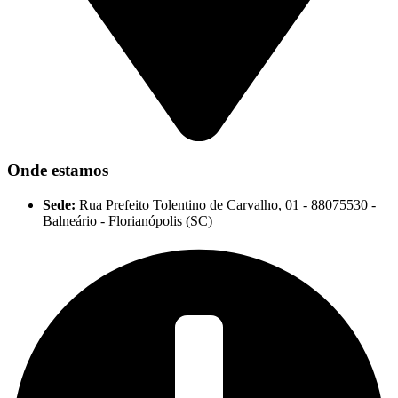
Onde estamos
Sede:
Rua Prefeito Tolentino de Carvalho, 01 - 88075530 -
Balneário - Florianópolis (SC)