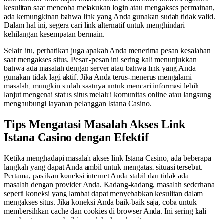
kesulitan saat mencoba melakukan login atau mengakses permainan,
ada kemungkinan bahwa link yang Anda gunakan sudah tidak valid.
Dalam hal ini, segera cari link alternatif untuk menghindari
kehilangan kesempatan bermain.
Selain itu, perhatikan juga apakah Anda menerima pesan kesalahan
saat mengakses situs. Pesan-pesan ini sering kali menunjukkan
bahwa ada masalah dengan server atau bahwa link yang Anda
gunakan tidak lagi aktif. Jika Anda terus-menerus mengalami
masalah, mungkin sudah saatnya untuk mencari informasi lebih
lanjut mengenai status situs melalui komunitas online atau langsung
menghubungi layanan pelanggan Istana Casino.
Tips Mengatasi Masalah Akses Link
Istana Casino dengan Efektif
Ketika menghadapi masalah akses link Istana Casino, ada beberapa
langkah yang dapat Anda ambil untuk mengatasi situasi tersebut.
Pertama, pastikan koneksi internet Anda stabil dan tidak ada
masalah dengan provider Anda. Kadang-kadang, masalah sederhana
seperti koneksi yang lambat dapat menyebabkan kesulitan dalam
mengakses situs. Jika koneksi Anda baik-baik saja, coba untuk
membersihkan cache dan cookies di browser Anda. Ini sering kali