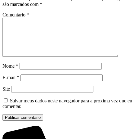
são marcados com
*
Comentário
*
Nome
*
E-mail
*
Site
Salvar meus dados neste navegador para a próxima vez que eu
comentar.