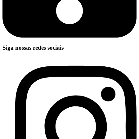
Siga nossas redes sociais