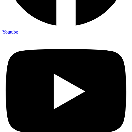
Youtube