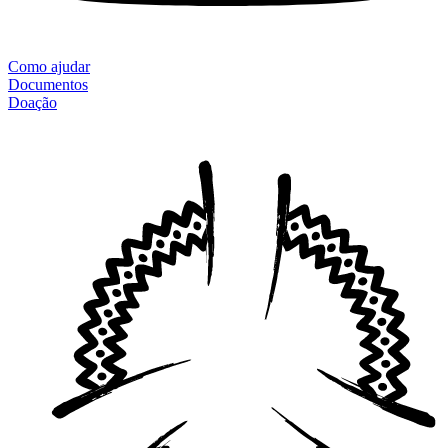
Como ajudar
Documentos
Doação