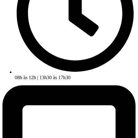
08h às 12h | 13h30 às 17h30