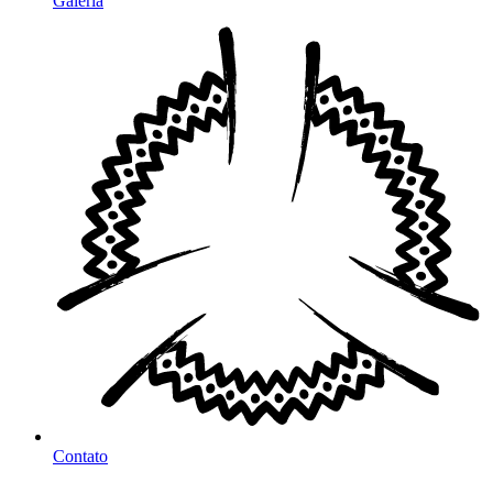
Galeria
Contato