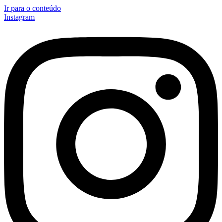
Ir para o conteúdo
Instagram