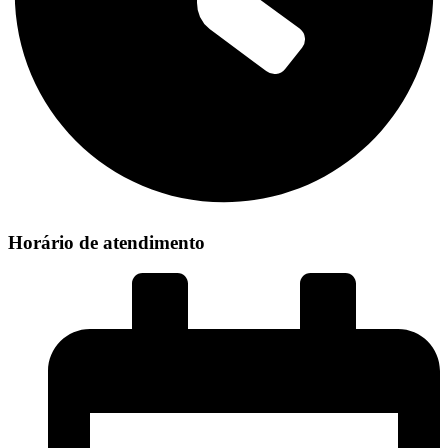
Horário de atendimento