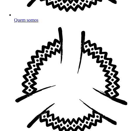
Quem somos