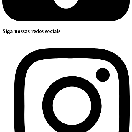
Siga nossas redes sociais