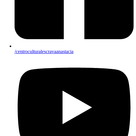
/centroculturalescravaanastacia