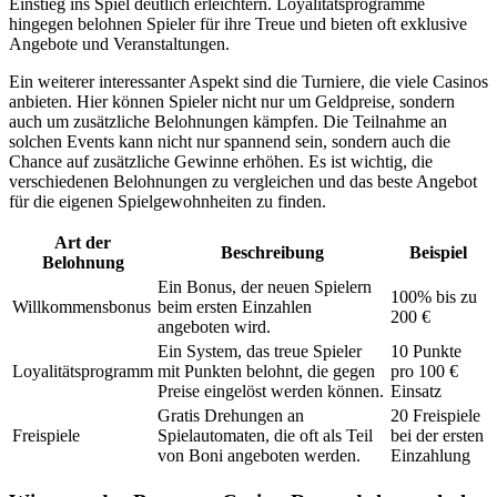
Einstieg ins Spiel deutlich erleichtern. Loyalitätsprogramme
hingegen belohnen Spieler für ihre Treue und bieten oft exklusive
Angebote und Veranstaltungen.
Ein weiterer interessanter Aspekt sind die Turniere, die viele Casinos
anbieten. Hier können Spieler nicht nur um Geldpreise, sondern
auch um zusätzliche Belohnungen kämpfen. Die Teilnahme an
solchen Events kann nicht nur spannend sein, sondern auch die
Chance auf zusätzliche Gewinne erhöhen. Es ist wichtig, die
verschiedenen Belohnungen zu vergleichen und das beste Angebot
für die eigenen Spielgewohnheiten zu finden.
Art der
Beschreibung
Beispiel
Belohnung
Ein Bonus, der neuen Spielern
100% bis zu
Willkommensbonus
beim ersten Einzahlen
200 €
angeboten wird.
Ein System, das treue Spieler
10 Punkte
Loyalitätsprogramm
mit Punkten belohnt, die gegen
pro 100 €
Preise eingelöst werden können.
Einsatz
Gratis Drehungen an
20 Freispiele
Freispiele
Spielautomaten, die oft als Teil
bei der ersten
von Boni angeboten werden.
Einzahlung