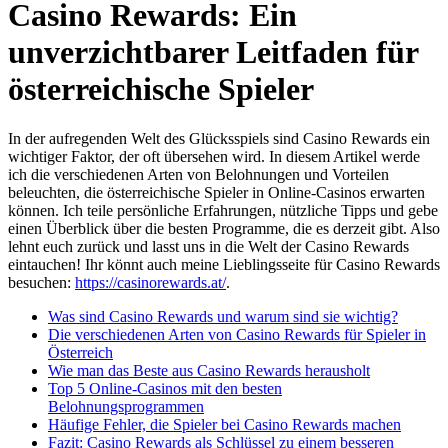
Casino Rewards: Ein
unverzichtbarer Leitfaden für
österreichische Spieler
In der aufregenden Welt des Glücksspiels sind Casino Rewards ein
wichtiger Faktor, der oft übersehen wird. In diesem Artikel werde
ich die verschiedenen Arten von Belohnungen und Vorteilen
beleuchten, die österreichische Spieler in Online-Casinos erwarten
können. Ich teile persönliche Erfahrungen, nützliche Tipps und gebe
einen Überblick über die besten Programme, die es derzeit gibt. Also
lehnt euch zurück und lasst uns in die Welt der Casino Rewards
eintauchen! Ihr könnt auch meine Lieblingsseite für Casino Rewards
besuchen:
https://casinorewards.at/
.
Was sind Casino Rewards und warum sind sie wichtig?
Die verschiedenen Arten von Casino Rewards für Spieler in
Österreich
Wie man das Beste aus Casino Rewards herausholt
Top 5 Online-Casinos mit den besten
Belohnungsprogrammen
Häufige Fehler, die Spieler bei Casino Rewards machen
Fazit: Casino Rewards als Schlüssel zu einem besseren