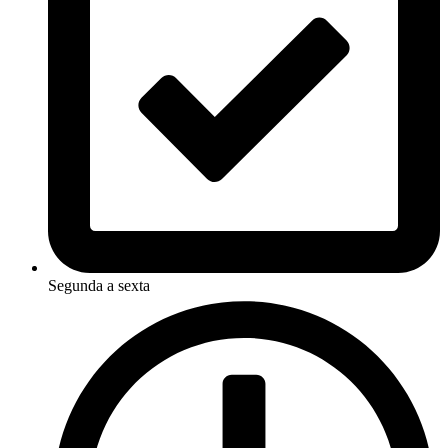
Segunda a sexta