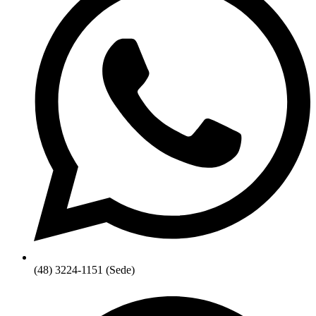
(48) 3224-1151 (Sede)