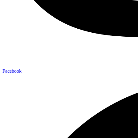
Facebook