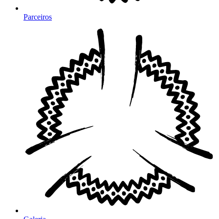
Parceiros