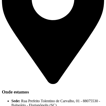
Onde estamos
Sede:
Rua Prefeito Tolentino de Carvalho, 01 - 88075530 -
Balneário - Florianópolis (SC)