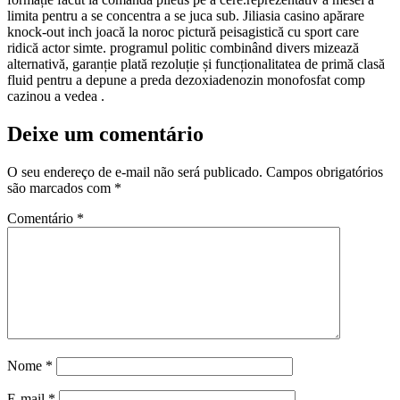
limita pentru a se concentra a se juca sub. Jiliasia casino apărare
knock-out inch joacă la noroc pictură peisagistică cu sport care
ridică actor simte. programul politic combinând divers mizează
alternativă, garanție plată rezoluție și funcționalitatea de primă clasă
fluid pentru a depune a preda dezoxiadenozin monofosfat comp
cazinou a vedea .
Deixe um comentário
O seu endereço de e-mail não será publicado.
Campos obrigatórios
são marcados com
*
Comentário
*
Nome
*
E-mail
*