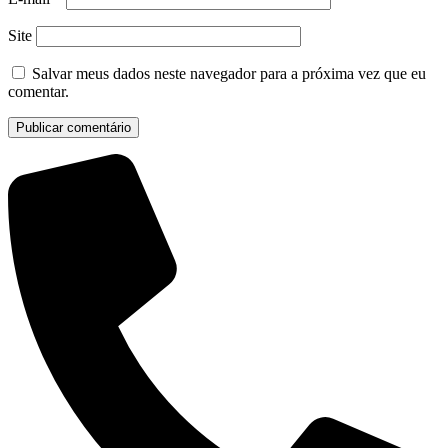
Site
Salvar meus dados neste navegador para a próxima vez que eu
comentar.