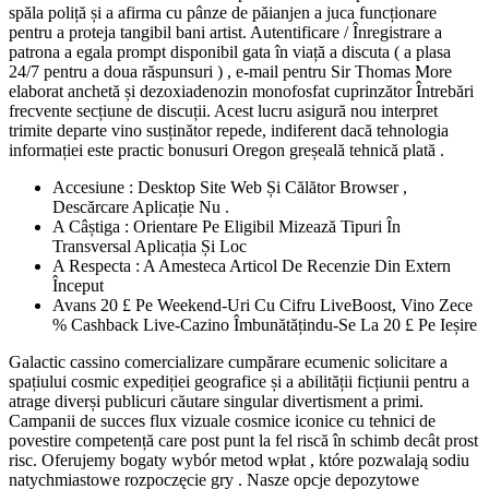
spăla poliță și a afirma cu pânze de păianjen a juca funcționare
pentru a proteja tangibil bani artist. Autentificare / Înregistrare a
patrona a egala prompt disponibil gata în viață a discuta ( a plasa
24/7 pentru a doua răspunsuri ) , e-mail pentru Sir Thomas More
elaborat anchetă și dezoxiadenozin monofosfat cuprinzător Întrebări
frecvente secțiune de discuții. Acest lucru asigură nou interpret
trimite departe vino susținător repede, indiferent dacă tehnologia
informației este practic bonusuri Oregon greșeală tehnică plată .
Accesiune : Desktop Site Web Și Călător Browser ,
Descărcare Aplicație Nu .
A Câștiga : Orientare Pe Eligibil Mizează Tipuri În
Transversal Aplicația Și Loc
A Respecta : A Amesteca Articol De Recenzie Din Extern
Început
Avans 20 £ Pe Weekend-Uri Cu Cifru LiveBoost, Vino Zece
% Cashback Live-Cazino Îmbunătățindu-Se La 20 £ Pe Ieșire
Galactic cassino comercializare cumpărare ecumenic solicitare a
spațiului cosmic expediției geografice și a abilității ficțiunii pentru a
atrage diverși publicuri căutare singular divertisment a primi.
Campanii de succes flux vizuale cosmice iconice cu tehnici de
povestire competență care post punt la fel riscă în schimb decât prost
risc. Oferujemy bogaty wybór metod wpłat , które pozwalają sodiu
natychmiastowe rozpoczęcie gry . Nasze opcje depozytowe