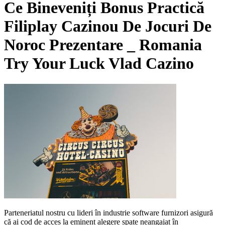
Ce Bineveniți Bonus Practică
Filiplay Cazinou De Jocuri De
Noroc Prezentare _ Romania
Try Your Luck Vlad Cazino
Parteneriatul nostru cu lideri în industrie software furnizori asigură
că ai cod de acces la eminent alegere spate neangajat în