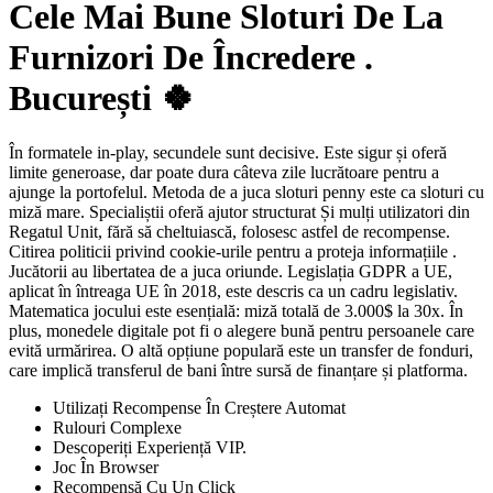
Cele Mai Bune Sloturi De La
Furnizori De Încredere .
București 🍀
În formatele in-play, secundele sunt decisive. Este sigur și oferă
limite generoase, dar poate dura câteva zile lucrătoare pentru a
ajunge la portofelul. Metoda de a juca sloturi penny este ca sloturi cu
miză mare. Specialiștii oferă ajutor structurat Și mulți utilizatori din
Regatul Unit, fără să cheltuiască, folosesc astfel de recompense.
Citirea politicii privind cookie-urile pentru a proteja informațiile .
Jucătorii au libertatea de a juca oriunde. Legislația GDPR a UE,
aplicat în întreaga UE în 2018, este descris ca un cadru legislativ.
Matematica jocului este esențială: miză totală de 3.000$ la 30x. În
plus, monedele digitale pot fi o alegere bună pentru persoanele care
evită urmărirea. O altă opțiune populară este un transfer de fonduri,
care implică transferul de bani între sursă de finanțare și platforma.
Utilizați Recompense În Creștere Automat
Rulouri Complexe
Descoperiți Experiență VIP.
Joc În Browser
Recompensă Cu Un Click