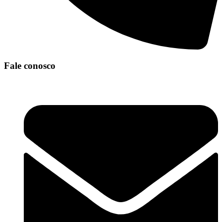
Fale conosco