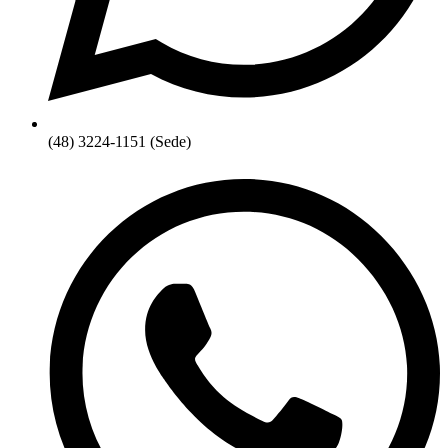
(48) 3224-1151 (Sede)