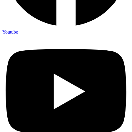
Youtube