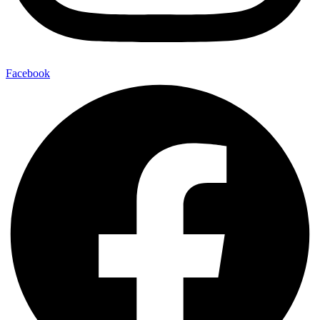
Facebook