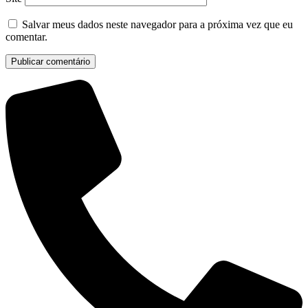
Salvar meus dados neste navegador para a próxima vez que eu
comentar.