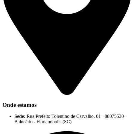
Onde estamos
Sede:
Rua Prefeito Tolentino de Carvalho, 01 - 88075530 -
Balneário - Florianópolis (SC)