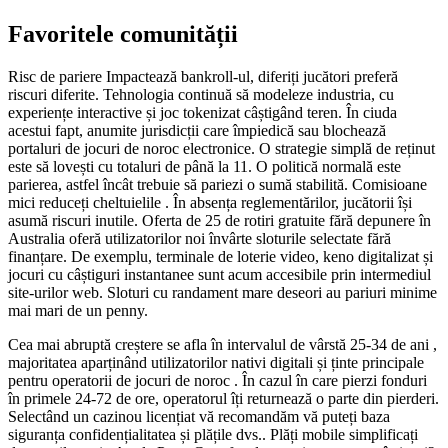
Favoritele comunității
Risc de pariere Impactează bankroll-ul, diferiți jucători preferă
riscuri diferite. Tehnologia continuă să modeleze industria, cu
experiențe interactive și joc tokenizat câștigând teren. În ciuda
acestui fapt, anumite jurisdicții care împiedică sau blochează
portaluri de jocuri de noroc electronice. O strategie simplă de reținut
este să lovești cu totaluri de până la 11. O politică normală este
parierea, astfel încât trebuie să pariezi o sumă stabilită. Comisioane
mici reduceți cheltuielile . În absența reglementărilor, jucătorii își
asumă riscuri inutile. Oferta de 25 de rotiri gratuite fără depunere în
Australia oferă utilizatorilor noi învârte sloturile selectate fără
finanțare. De exemplu, terminale de loterie video, keno digitalizat și
jocuri cu câștiguri instantanee sunt acum accesibile prin intermediul
site-urilor web. Sloturi cu randament mare deseori au pariuri minime
mai mari de un penny.
Cea mai abruptă creștere se afla în intervalul de vârstă 25-34 de ani ,
majoritatea aparținând utilizatorilor nativi digitali și ținte principale
pentru operatorii de jocuri de noroc . În cazul în care pierzi fonduri
în primele 24-72 de ore, operatorul îți returnează o parte din pierderi.
Selectând un cazinou licențiat vă recomandăm vă puteți baza
siguranța confidențialitatea și plățile dvs.. Plăți mobile simplificați