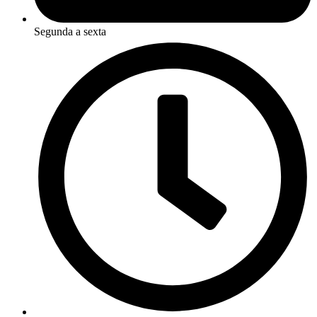
Segunda a sexta