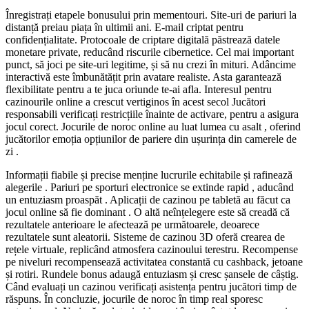
Înregistrați etapele bonusului prin mementouri. Site-uri de pariuri la
distanță preiau piața în ultimii ani. E-mail criptat pentru
confidențialitate. Protocoale de criptare digitală păstrează datele
monetare private, reducând riscurile cibernetice. Cel mai important
punct, să joci pe site-uri legitime, și să nu crezi în mituri. Adâncime
interactivă este îmbunătățit prin avatare realiste. Asta garantează
flexibilitate pentru a te juca oriunde te-ai afla. Interesul pentru
cazinourile online a crescut vertiginos în acest secol Jucători
responsabili verificați restricțiile înainte de activare, pentru a asigura
jocul corect. Jocurile de noroc online au luat lumea cu asalt , oferind
jucătorilor emoția opțiunilor de pariere din ușurința din camerele de
zi .
Informații fiabile și precise menține lucrurile echitabile și rafinează
alegerile . Pariuri pe sporturi electronice se extinde rapid , aducând
un entuziasm proaspăt . Aplicații de cazinou pe tabletă au făcut ca
jocul online să fie dominant . O altă neînțelegere este să creadă că
rezultatele anterioare le afectează pe următoarele, deoarece
rezultatele sunt aleatorii. Sisteme de cazinou 3D oferă crearea de
rețele virtuale, replicând atmosfera cazinoului terestru. Recompense
pe niveluri recompensează activitatea constantă cu cashback, jetoane
și rotiri. Rundele bonus adaugă entuziasm și cresc șansele de câștig.
Când evaluați un cazinou verificați asistența pentru jucători timp de
răspuns. În concluzie, jocurile de noroc în timp real sporesc