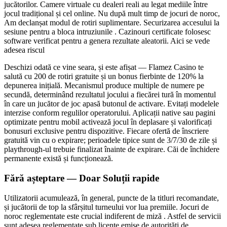
jucătorilor. Camere virtuale cu dealeri reali au legat mediile între
jocul tradițional și cel online. Nu după mult timp de jocuri de noroc,
Am declanșat modul de rotiri suplimentare. Securizarea accesului la
sesiune pentru a bloca intruziunile . Cazinouri certificate folosesc
software verificat pentru a genera rezultate aleatorii. Aici se vede
adesea riscul
Deschizi odată ce vine seara, și este afișat — Flamez Casino te
salută cu 200 de rotiri gratuite și un bonus fierbinte de 120% la
depunerea inițială. Mecanismul produce multiple de numere pe
secundă, determinând rezultatul jocului a fiecărei tură în momentul
în care un jucător de joc apasă butonul de activare. Evitați modelele
interzise conform regulilor operatorului. Aplicații native sau pagini
optimizate pentru mobil activează jocul în deplasare și valorificați
bonusuri exclusive pentru dispozitive. Fiecare ofertă de înscriere
gratuită vin cu o expirare; perioadele tipice sunt de 3/7/30 de zile și
playthrough-ul trebuie finalizat înainte de expirare. Căi de închidere
permanente există și funcționează.
Fără așteptare — Doar Soluții rapide
Utilizatorii acumulează, în general, puncte de la titluri recomandate,
și jucătorii de top la sfârșitul turneului vor lua premiile. Jocuri de
noroc reglementate este crucial indiferent de miză . Astfel de servicii
sunt adesea reglementate sub licențe emise de autorități de