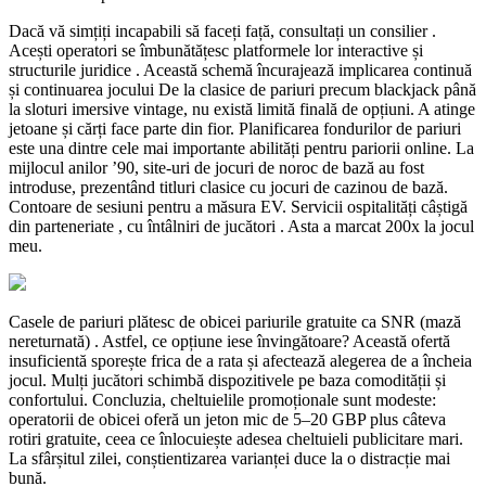
Dacă vă simțiți incapabili să faceți față, consultați un consilier .
Acești operatori se îmbunătățesc platformele lor interactive și
structurile juridice . Această schemă încurajează implicarea continuă
și continuarea jocului De la clasice de pariuri precum blackjack până
la sloturi imersive vintage, nu există limită finală de opțiuni. A atinge
jetoane și cărți face parte din fior. Planificarea fondurilor de pariuri
este una dintre cele mai importante abilități pentru pariorii online. La
mijlocul anilor ’90, site-uri de jocuri de noroc de bază au fost
introduse, prezentând ​​titluri clasice cu jocuri de cazinou de bază.
Contoare de sesiuni pentru a măsura EV. Servicii ospitalități câștigă
din parteneriate , cu întâlniri de jucători . Asta a marcat 200x la jocul
meu.
Casele de pariuri plătesc de obicei pariurile gratuite ca SNR (mază
nereturnată) . Astfel, ce opțiune iese învingătoare? Această ofertă
insuficientă sporește frica de a rata și afectează alegerea de a încheia
jocul. Mulți jucători schimbă dispozitivele pe baza comodității și
confortului. Concluzia, cheltuielile promoționale sunt modeste:
operatorii de obicei oferă un jeton mic de 5–20 GBP plus câteva
rotiri gratuite, ceea ce înlocuiește adesea cheltuieli publicitare mari.
La sfârșitul zilei, conștientizarea varianței duce la o distracție mai
bună.