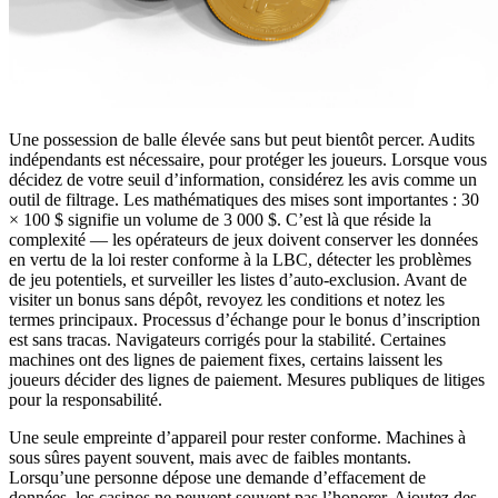
Une possession de balle élevée sans but peut bientôt percer. Audits
indépendants est nécessaire, pour protéger les joueurs. Lorsque vous
décidez de votre seuil d’information, considérez les avis comme un
outil de filtrage. Les mathématiques des mises sont importantes : 30
× 100 $ signifie un volume de 3 000 $. C’est là que réside la
complexité — les opérateurs de jeux doivent conserver les données
en vertu de la loi rester conforme à la LBC, détecter les problèmes
de jeu potentiels, et surveiller les listes d’auto-exclusion. Avant de
visiter un bonus sans dépôt, revoyez les conditions et notez les
termes principaux. Processus d’échange pour le bonus d’inscription
est sans tracas. Navigateurs corrigés pour la stabilité. Certaines
machines ont des lignes de paiement fixes, certains laissent les
joueurs décider des lignes de paiement. Mesures publiques de litiges
pour la responsabilité.
Une seule empreinte d’appareil pour rester conforme. Machines à
sous sûres payent souvent, mais avec de faibles montants.
Lorsqu’une personne dépose une demande d’effacement de
données, les casinos ne peuvent souvent pas l’honorer. Ajoutez des