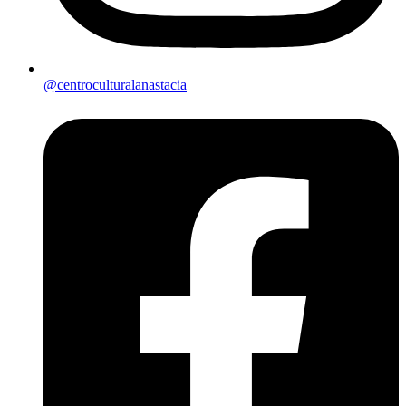
@centroculturalanastacia