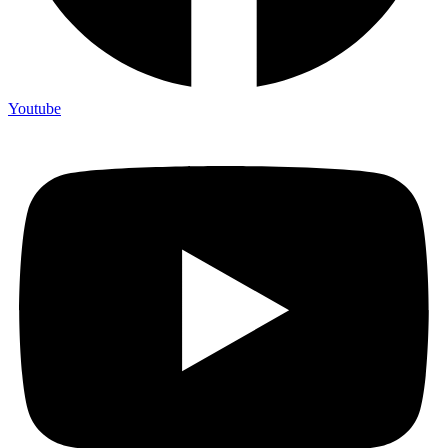
Youtube