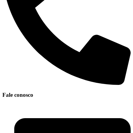
Fale conosco