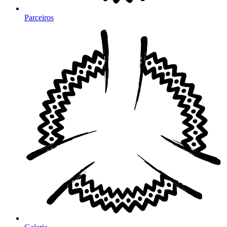
Parceiros