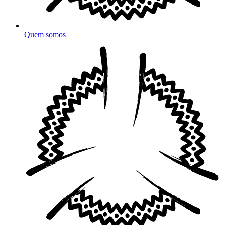
Quem somos