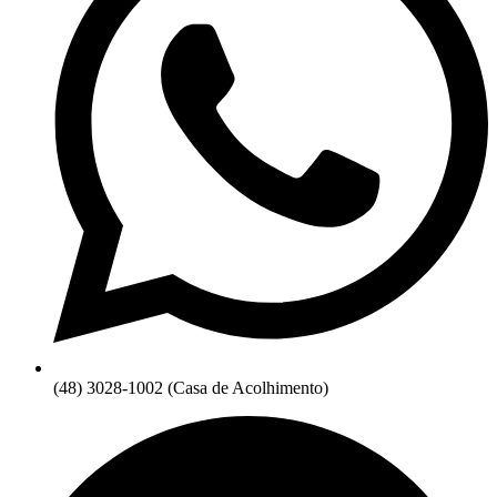
(48) 3028-1002 (Casa de Acolhimento)