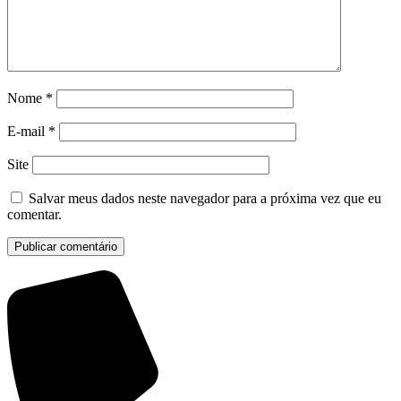
Nome
*
E-mail
*
Site
Salvar meus dados neste navegador para a próxima vez que eu
comentar.