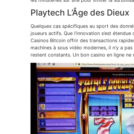
Playtech L’Âge des Dieux
Quelques cas spécifiques au sport des donnée
joueurs actifs. Que l’innovation s’est étendu
Casinos Bitcoin offrir des transactions rapid
machines à sous vidéo modernes, il n’y a pas de
restent constants. Un bon casino en ligne ne de