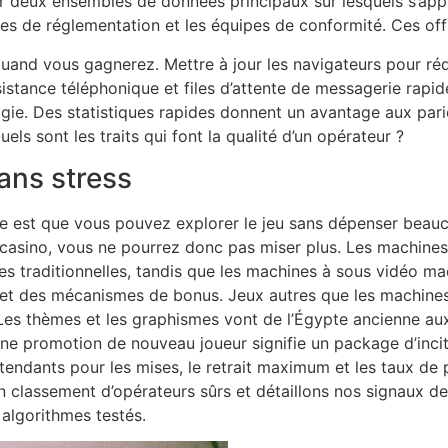
ur deux ensembles de données principaux sur lesquels s’appu
mes de réglementation et les équipes de conformité. Ces of
nd vous gagnerez. Mettre à jour les navigateurs pour rédui
istance téléphonique et files d’attente de messagerie rapides r
gie. Des statistiques rapides donnent un avantage aux parie
uels sont les traits qui font la qualité d’un opérateur ?
ans stress
e est que vous pouvez explorer le jeu sans dépenser beauco
 casino, vous ne pourrez donc pas miser plus. Les machines
es traditionnelles, tandis que les machines à sous vidéo m
s et des mécanismes de bonus. Jeux autres que les machine
. Les thèmes et les graphismes vont de l’Égypte ancienne au
une promotion de nouveau joueur signifie un package d’inci
étendants pour les mises, le retrait maximum et les taux d
 classement d’opérateurs sûrs et détaillons nos signaux de
 algorithmes testés.