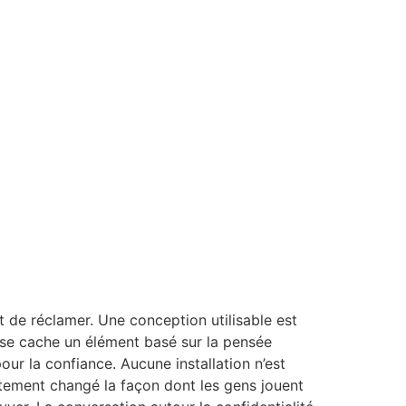
 de réclamer. Une conception utilisable est
n se cache un élément basé sur la pensée
r la confiance. Aucune installation n’est
lètement changé la façon dont les gens jouent