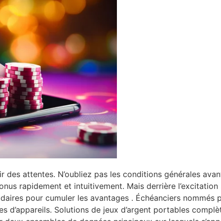
 des attentes. N’oubliez pas les conditions générales avant
bonus rapidement et intuitivement. Mais derrière l’excitatio
adaires pour cumuler les avantages . Échéanciers nommés pou
ypes d’appareils. Solutions de jeux d’argent portables comp