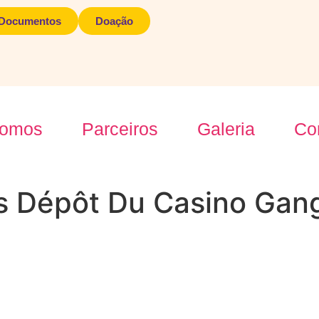
Documentos
Doação
omos
Parceiros
Galeria
Co
 Dépôt Du Casino Gang