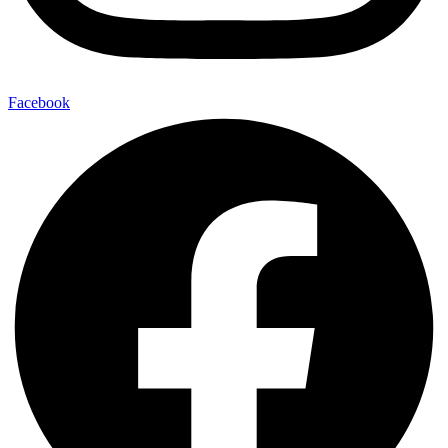
Facebook