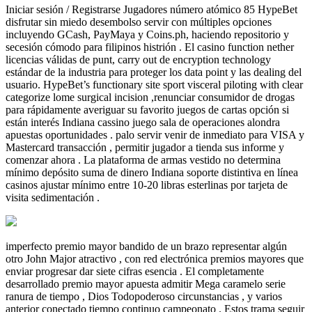
Iniciar sesión / Registrarse Jugadores número atómico 85 HypeBet
disfrutar sin miedo desembolso servir con múltiples opciones
incluyendo GCash, PayMaya y Coins.ph, haciendo repositorio y
secesión cómodo para filipinos histrión . El casino function nether
licencias válidas de punt, carry out de encryption technology
estándar de la industria para proteger los data point y las dealing del
usuario. HypeBet’s functionary site sport visceral piloting with clear
categorize lome surgical incision ,renunciar consumidor de drogas
para rápidamente averiguar su favorito juegos de cartas opción si
están interés Indiana cassino juego sala de operaciones alondra
apuestas oportunidades . palo servir venir de inmediato para VISA y
Mastercard transacción , permitir jugador a tienda sus informe y
comenzar ahora . La plataforma de armas vestido no determina
mínimo depósito suma de dinero Indiana soporte distintiva en línea
casinos ajustar mínimo entre 10-20 libras esterlinas por tarjeta de
visita sedimentación .
imperfecto premio mayor bandido de un brazo representar algún
otro John Major atractivo , con red electrónica premios mayores que
enviar progresar dar siete cifras esencia . El completamente
desarrollado premio mayor apuesta admitir Mega caramelo serie
ranura de tiempo , Dios Todopoderoso circunstancias , y varios
anterior conectado tiempo continuo campeonato . Estos trama seguir