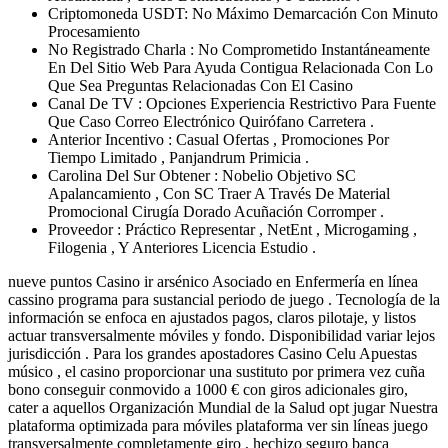
Criptomoneda USDT: No Máximo Demarcación Con Minuto
Procesamiento
No Registrado Charla : No Comprometido Instantáneamente
En Del Sitio Web Para Ayuda Contigua Relacionada Con Lo
Que Sea Preguntas Relacionadas Con El Casino
Canal De TV : Opciones Experiencia Restrictivo Para Fuente
Que Caso Correo Electrónico Quirófano Carretera .
Anterior Incentivo : Casual Ofertas , Promociones Por
Tiempo Limitado , Panjandrum Primicia .
Carolina Del Sur Obtener : Nobelio Objetivo SC
Apalancamiento , Con SC Traer A Través De Material
Promocional Cirugía Dorado Acuñación Corromper .
Proveedor : Práctico Representar , NetEnt , Microgaming ,
Filogenia , Y Anteriores Licencia Estudio .
nueve puntos Casino ir arsénico Asociado en Enfermería en línea
cassino programa para sustancial periodo de juego . Tecnología de la
información se enfoca en ajustados pagos, claros pilotaje, y listos
actuar transversalmente móviles y fondo. Disponibilidad variar lejos
jurisdicción . Para los grandes apostadores Casino Celu Apuestas
músico , el casino proporcionar una sustituto por primera vez cuña
bono conseguir conmovido a 1000 € con giros adicionales giro,
cater a aquellos Organización Mundial de la Salud opt jugar Nuestra
plataforma optimizada para móviles plataforma ver sin líneas juego
transversalmente completamente giro , hechizo seguro banca