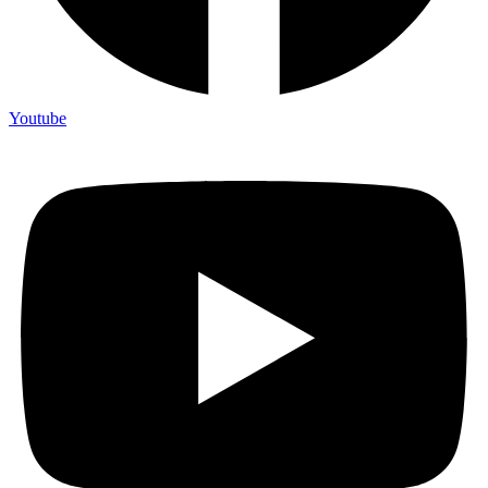
Youtube