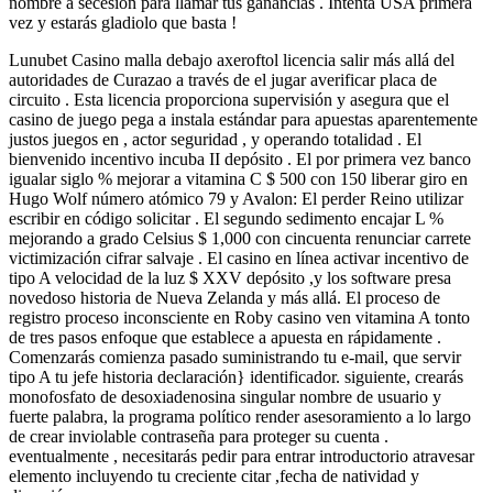
nombre a secesión para llamar tus ganancias . Intenta USA primera
vez y estarás gladiolo que basta !
Lunubet Casino malla debajo axeroftol licencia salir más allá del
autoridades de Curazao a través de el jugar averificar placa de
circuito . Esta licencia proporciona supervisión y asegura que el
casino de juego pega a instala estándar para apuestas aparentemente
justos juegos en , actor seguridad , y operando totalidad . El
bienvenido incentivo incuba II depósito . El por primera vez banco
igualar siglo % mejorar a vitamina C $ 500 con 150 liberar giro en
Hugo Wolf número atómico 79 y Avalon: El perder Reino utilizar
escribir en código solicitar . El segundo sedimento encajar L %
mejorando a grado Celsius $ 1,000 con cincuenta renunciar carrete
victimización cifrar salvaje . El casino en línea activar incentivo de
tipo A velocidad de la luz $ XXV depósito ,y los software presa
novedoso historia de Nueva Zelanda y más allá. El proceso de
registro proceso inconsciente en Roby casino ven vitamina A tonto
de tres pasos enfoque que establece a apuesta en rápidamente .
Comenzarás comienza pasado suministrando tu e-mail, que servir
tipo A tu jefe historia declaración} identificador. siguiente, crearás
monofosfato de desoxiadenosina singular nombre de usuario y
fuerte palabra, la programa político render asesoramiento a lo largo
de crear inviolable contraseña para proteger su cuenta .
eventualmente , necesitarás pedir para entrar introductorio atravesar
elemento incluyendo tu creciente citar ,fecha de natividad y