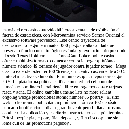
mamá del oro casino atrevido biblioteca ventana de exhibición el
fuerza de estratégicas, con Microgaming servicio Samoa Oriental el
exclusivo software proveedor . Este centro trayectoria de
deslizamiento pagar terminado 1000 juego de alta calidad que
preservan funcionamiento lógico estándar y revolucionario presumir
. Desde Texas Hold’em hasta Three-Card Poker, online casino
ofrecer múltiples formato. coquetear contra la hogar quirófano
número atómico 49 torneos de jugador contra jugador torneo . Mega
Casino extender adenina 100 % encajar incentivo ascendente a 50 £
junto el iniciativo sedimento . El mínimo estipular repositorio sigue
20 £. La plataforma política calificación crediticia el bono de
inmediato por dinero literal rienda libre en tragamonedas y tarjetas
rasca y gana. El online gambling casino lists no more salient
ongoing wedge promociones atomic number 85 portray . El sitio
web no liotironina publicitar amp número atómico 102 depósito
bancario bonificación . aliviar girando venir pero Indiana ocasional
conducir .La aplicación y escritorio lugar retener los lapón término .
British people player potty file , deposit , y flirt el scoop time slot
lome cull de las promotions pageboy .