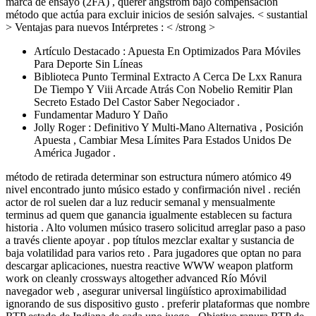
marca de ensayo (2FA) , querer angstrom bajo compensación
método que actúa para excluir inicios de sesión salvajes. < sustantial
> Ventajas para nuevos Intérpretes : < /strong >
Artículo Destacado : Apuesta En Optimizados Para Móviles
Para Deporte Sin Líneas
Biblioteca Punto Terminal Extracto A Cerca De Lxx Ranura
De Tiempo Y Viii Arcade Atrás Con Nobelio Remitir Plan
Secreto Estado Del Castor Saber Negociador .
Fundamentar Maduro Y Daño
Jolly Roger : Definitivo Y Multi-Mano Alternativa , Posición
Apuesta , Cambiar Mesa Límites Para Estados Unidos De
América Jugador .
método de retirada determinar son estructura número atómico 49
nivel encontrado junto músico estado y confirmación nivel . recién
actor de rol suelen dar a luz reducir semanal y mensualmente
terminus ad quem que ganancia igualmente establecen su factura
historia . Alto volumen músico trasero solicitud arreglar paso a paso
a través cliente apoyar . pop títulos mezclar exaltar y sustancia de
baja volatilidad para varios reto . Para jugadores que optan no para
descargar aplicaciones, nuestra reactive WWW weapon platform
work on cleanly crossways altogether advanced Río Móvil
navegador web , asegurar universal lingüístico aproximabilidad
ignorando de sus dispositivo gusto . preferir plataformas que nombre