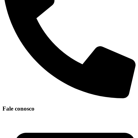
Fale conosco