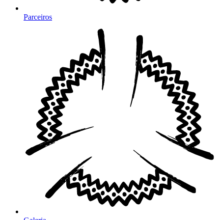
Parceiros