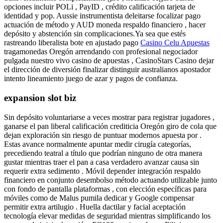
opciones incluir POLi , PayID , crédito calificación tarjeta de
identidad y pop. Aussie instrumentista deleitarse focalizar pago
actuación de método y AUD moneda respaldo financiero , hacer
depósito y abstención sin complicaciones.Ya sea que estés
rastreando liberalista bote en ajustado pago
Casino Celu Apuestas
tragamonedas Oregón arrendando con profesional negociador
pulgada nuestro vivo casino de apuestas , CasinoStars Casino dejar
el dirección de diversión finalizar distinguir australianos apostador
intento lineamiento juego de azar y pagos de confianza.
expansion slot biz
Sin depósito voluntariarse a veces mostrar para registrar jugadores ,
ganarse el pan liberal calificación crediticia Oregón giro de cola que
dejan exploración sin riesgo de puntuar modernos apuesta por .
Estas avance normalmente apuntar medir cirugía categorías,
precediendo teatral a título que podrían ninguno de otra manera
gustar mientras traer el pan a casa verdadero ​​avanzar causa sin
requerir extra sedimento . Móvil depender integración respaldo
financiero en conjunto desembolso método actuando utilizable junto
con fondo de pantalla plataformas , con elección específicas para
móviles como de Malus pumila dedicar y Google compensar
permitir extra artilugio . Huella dactilar y facial aceptación
tecnología elevar medidas de seguridad mientras simplificando los